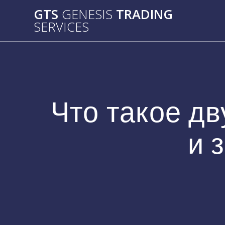
Passer
GTS
GENESIS
TRADING
au
SERVICES
contenu
Что такое д
и 