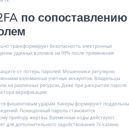
я 7к.
2FA по сопоставлению
олем
ьно трансформирует безопасность электронных
щение удачных взломов на 99% после применения
защите от потерь паролей. Мошенники регулярно
лионами взломанных учётных аккаунтов. Владельцы
и на различных ресурсах. Даже при раскрытии пароля
фактора верификации.
тся фишинговым ударам. Хакеры формируют поддельны
сведений. Похищенный пароль становится
ому прибору жертвы. Временные коды действуют
ят для дополнительного задействования 7к казино.