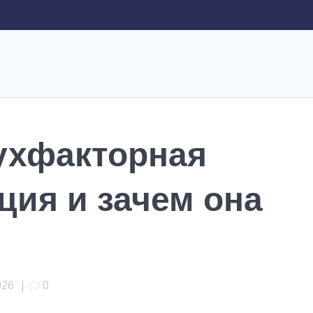
вухфакторная
ция и зачем она
2026
|
0