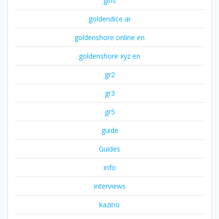
giris
goldendice ar
goldenshore online en
goldenshore xyz en
gr2
gr3
gr5
guide
Guides
info
interviews
kazino