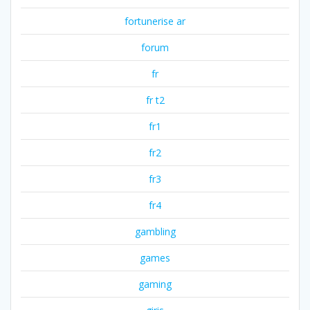
fortunerise ar
forum
fr
fr t2
fr1
fr2
fr3
fr4
gambling
games
gaming