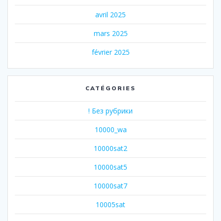
avril 2025
mars 2025
février 2025
CATÉGORIES
! Без рубрики
10000_wa
10000sat2
10000sat5
10000sat7
10005sat