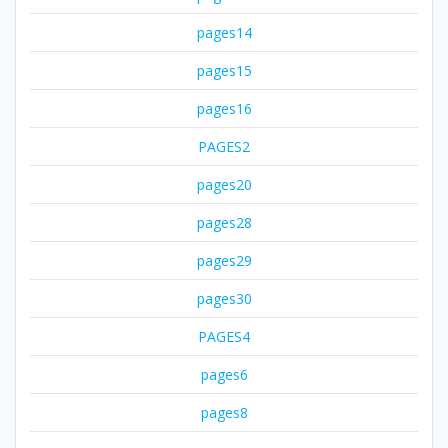
pages14
pages15
pages16
PAGES2
pages20
pages28
pages29
pages30
PAGES4
pages6
pages8