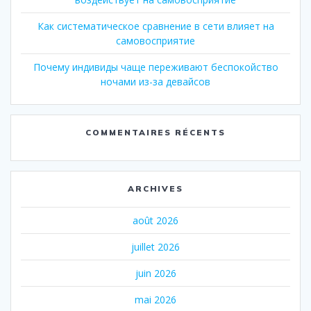
Как систематическое сравнение в сети влияет на
самовосприятие
Почему индивиды чаще переживают беспокойство
ночами из-за девайсов
COMMENTAIRES RÉCENTS
ARCHIVES
août 2026
juillet 2026
juin 2026
mai 2026