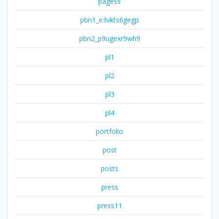
pagess
pbn1_e3vkts6gegp
pbn2_p9ugexr9wh9
pl1
pl2
pl3
pl4
portfolio
post
posts
press
press11