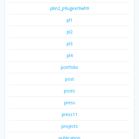
pbn2_p9ugexr9wh9
pl1
pl2
pl3
pl4
portfolio
post
posts
press
press11
projects
publication