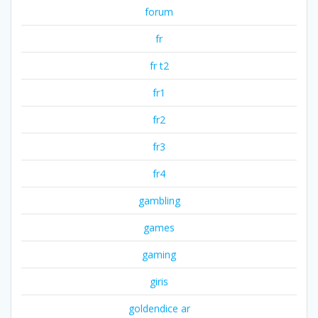
forum
fr
fr t2
fr1
fr2
fr3
fr4
gambling
games
gaming
giris
goldendice ar