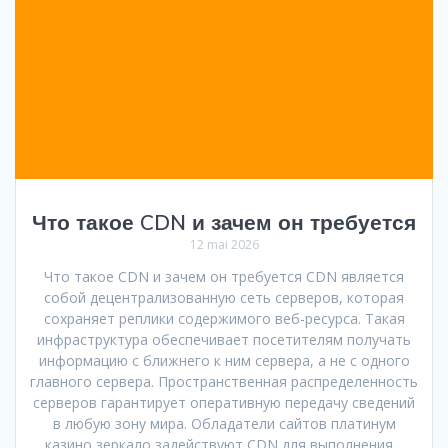
Что такое CDN и зачем он требуется
12 mai 2026
Что такое CDN и зачем он требуется CDN является
собой децентрализованную сеть серверов, которая
сохраняет реплики содержимого веб-ресурса. Такая
инфраструктура обеспечивает посетителям получать
информацию с ближнего к ним сервера, а не с одного
главного сервера. Пространственная распределенность
серверов гарантирует оперативную передачу сведений
в любую зону мира. Обладатели сайтов платинум
казино зеркало задействуют CDN для выполнения…