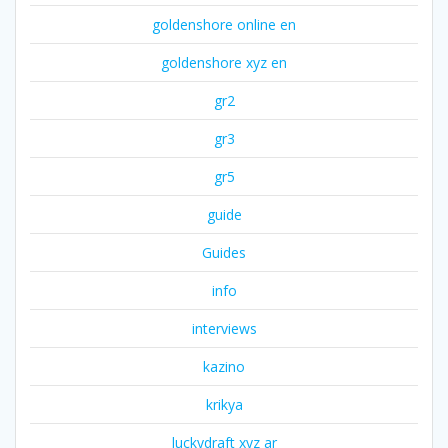
goldenshore online en
goldenshore xyz en
gr2
gr3
gr5
guide
Guides
info
interviews
kazino
krikya
luckydraft xyz ar