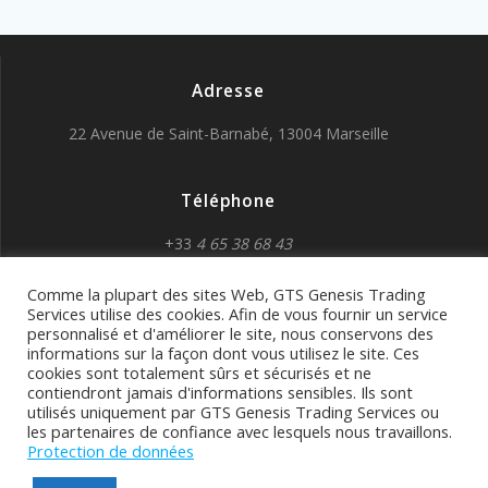
Adresse
22 Avenue de Saint-Barnabé, 13004 Marseille
Téléphone
+33
4 65 38 68 43
Comme la plupart des sites Web, GTS Genesis Trading
Services utilise des cookies. Afin de vous fournir un service
personnalisé et d'améliorer le site, nous conservons des
informations sur la façon dont vous utilisez le site. Ces
cookies sont totalement sûrs et sécurisés et ne
GTS Genesis Trading
contiendront jamais d'informations sensibles. Ils sont
utilisés uniquement par GTS Genesis Trading Services ou
Services
les partenaires de confiance avec lesquels nous travaillons.
Protection de données
© 2026 GTS Genesis Trading Services. Construit avec