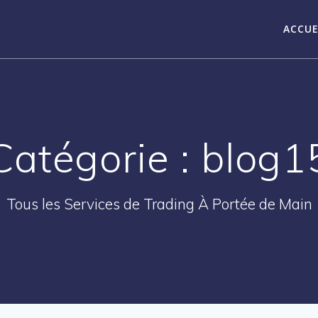
ACCUE
Catégorie :
blog1
Tous les Services de Trading À Portée de Main