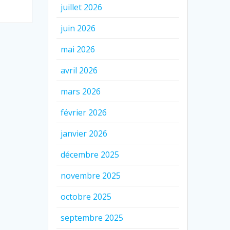
juillet 2026
juin 2026
mai 2026
avril 2026
mars 2026
février 2026
janvier 2026
décembre 2025
novembre 2025
octobre 2025
septembre 2025