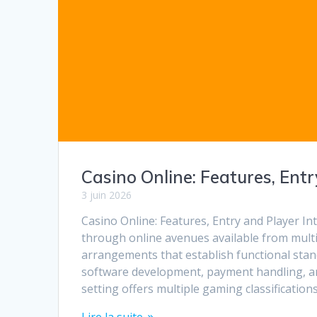
Casino Online: Features, Entr
3 juin 2026
Casino Online: Features, Entry and Player 
through online avenues available from multi
arrangements that establish functional stan
software development, payment handling, a
setting offers multiple gaming classificatio
Lire la suite