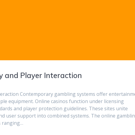
y and Player Interaction
Interaction Contemporary gambling systems offer entertainm
ple equipment. Online casinos function under licensing
dards and player protection guidelines. These sites unite
nd user support into combined systems. The online gambli
ns ranging…