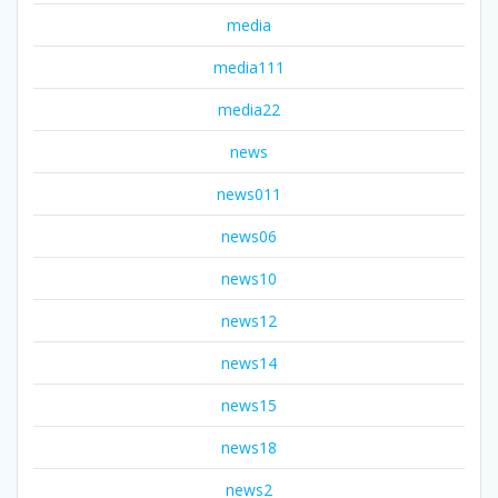
media
media111
media22
news
news011
news06
news10
news12
news14
news15
news18
news2