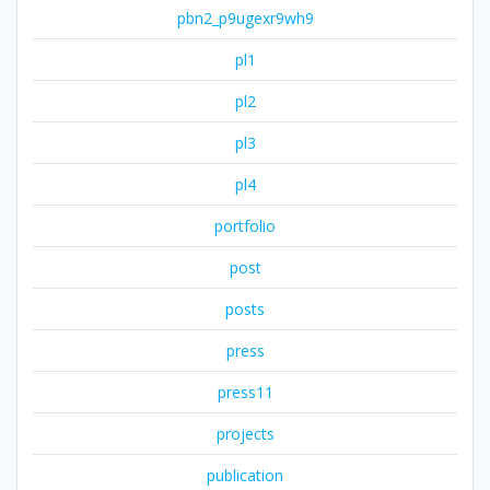
pbn2_p9ugexr9wh9
pl1
pl2
pl3
pl4
portfolio
post
posts
press
press11
projects
publication