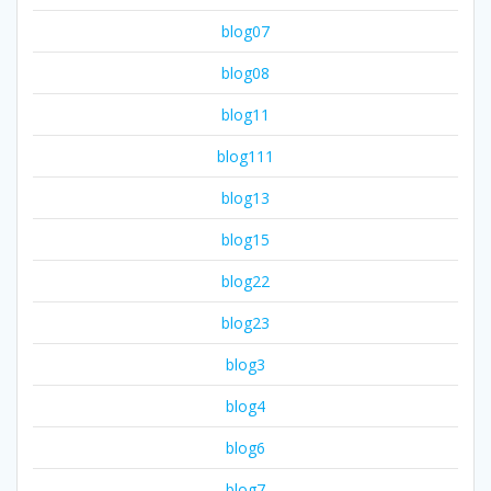
blog07
blog08
blog11
blog111
blog13
blog15
blog22
blog23
blog3
blog4
blog6
blog7