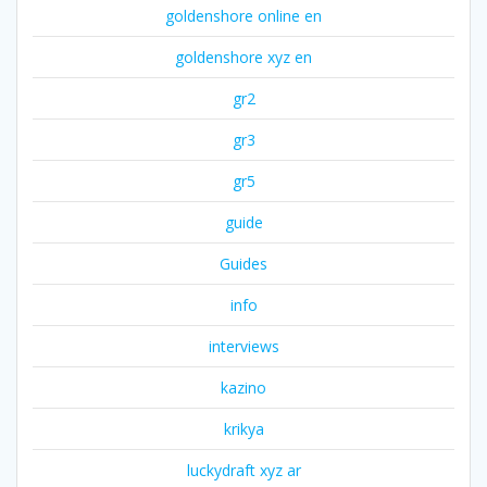
goldenshore online en
goldenshore xyz en
gr2
gr3
gr5
guide
Guides
info
interviews
kazino
krikya
luckydraft xyz ar