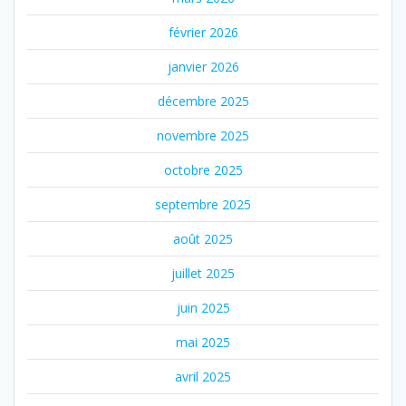
février 2026
janvier 2026
décembre 2025
novembre 2025
octobre 2025
septembre 2025
août 2025
juillet 2025
juin 2025
mai 2025
avril 2025