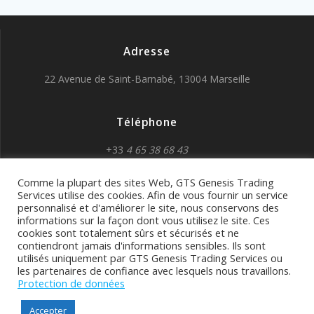
Adresse
22 Avenue de Saint-Barnabé, 13004 Marseille
Téléphone
+33
4 65 38 68 43
Comme la plupart des sites Web, GTS Genesis Trading
Services utilise des cookies. Afin de vous fournir un service
personnalisé et d'améliorer le site, nous conservons des
informations sur la façon dont vous utilisez le site. Ces
cookies sont totalement sûrs et sécurisés et ne
GTS Genesis Trading
contiendront jamais d'informations sensibles. Ils sont
utilisés uniquement par GTS Genesis Trading Services ou
Services
les partenaires de confiance avec lesquels nous travaillons.
Protection de données
© 2026 GTS Genesis Trading Services. Construit avec
Accepter