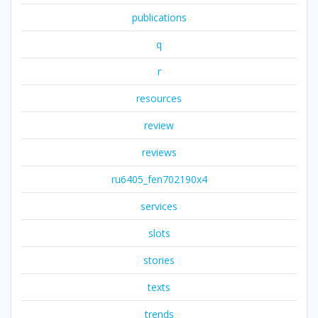
publications
q
r
resources
review
reviews
ru6405_fen702190x4
services
slots
stories
texts
trends