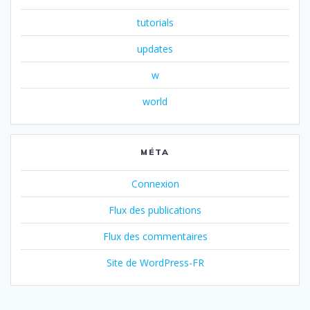
tutorials
updates
w
world
MÉTA
Connexion
Flux des publications
Flux des commentaires
Site de WordPress-FR