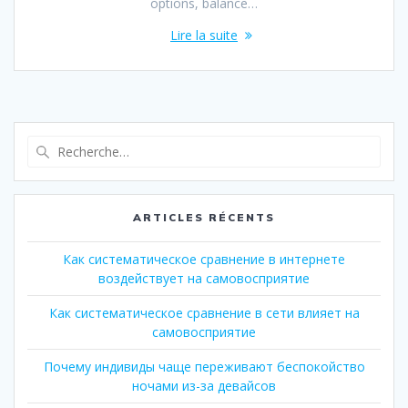
options, balance…
Lire la suite
Recherche
pour
:
ARTICLES RÉCENTS
Как систематическое сравнение в интернете
воздействует на самовосприятие
Как систематическое сравнение в сети влияет на
самовосприятие
Почему индивиды чаще переживают беспокойство
ночами из-за девайсов