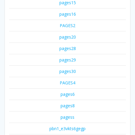
pages15
pages16
PAGES2
pages20
pages28
pages29
pages30
PAGES4
pages6
pages8
pagess
pbn1_e3vkts6gegp