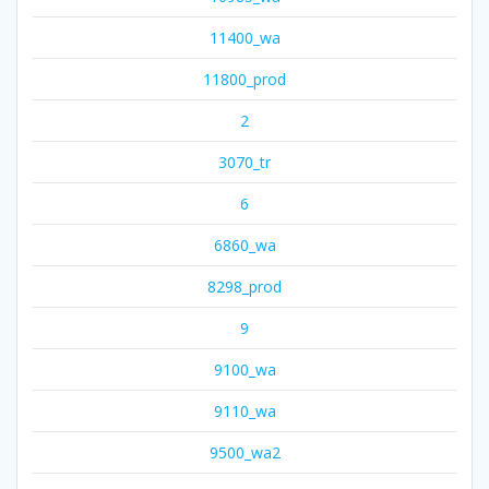
11400_wa
11800_prod
2
3070_tr
6
6860_wa
8298_prod
9
9100_wa
9110_wa
9500_wa2