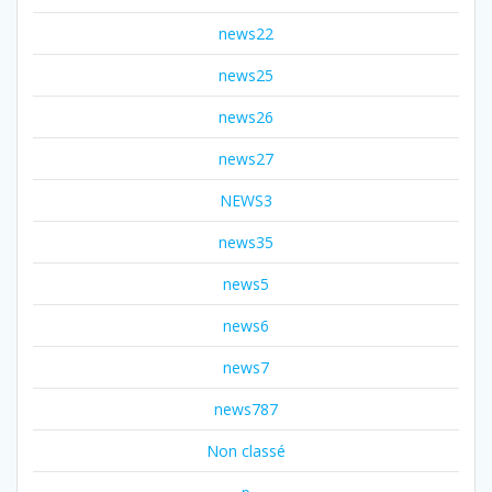
news22
news25
news26
news27
NEWS3
news35
news5
news6
news7
news787
Non classé