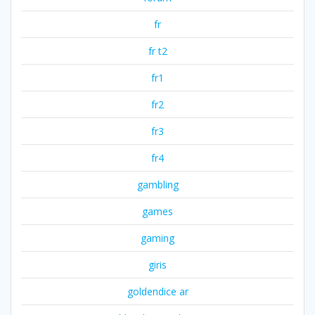
fr
fr t2
fr1
fr2
fr3
fr4
gambling
games
gaming
giris
goldendice ar