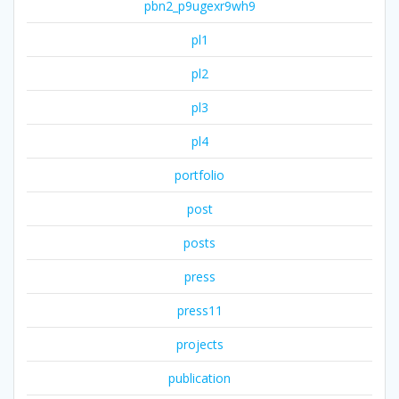
pbn2_p9ugexr9wh9
pl1
pl2
pl3
pl4
portfolio
post
posts
press
press11
projects
publication