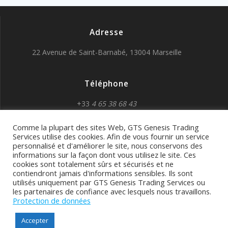
Adresse
22 Avenue de Saint-Barnabé, 13004 Marseille
Téléphone
+33
4 65 38 68 43
Comme la plupart des sites Web, GTS Genesis Trading
Services utilise des cookies. Afin de vous fournir un service
personnalisé et d'améliorer le site, nous conservons des
informations sur la façon dont vous utilisez le site. Ces
cookies sont totalement sûrs et sécurisés et ne
GTS Genesis Trading
contiendront jamais d'informations sensibles. Ils sont
utilisés uniquement par GTS Genesis Trading Services ou
Services
les partenaires de confiance avec lesquels nous travaillons.
Protection de données
© 2026 GTS Genesis Trading Services. Construit avec
Accepter
WordPress et le
thème Mesmerize