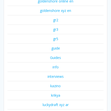
goldenshore online en
goldenshore xyz en
gr2
gr3
gr5
guide
Guides
info
interviews
kazino
krikya
luckydraft xyz ar