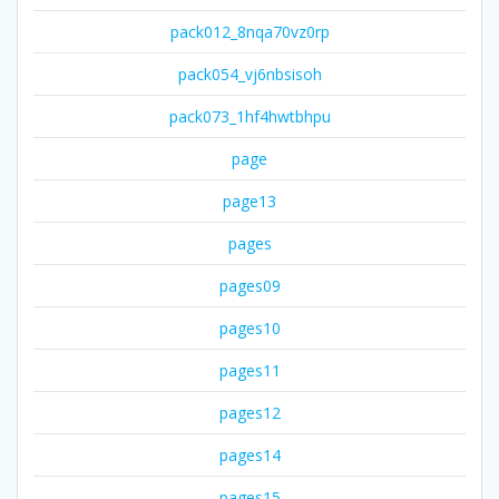
pack012_8nqa70vz0rp
pack054_vj6nbsisoh
pack073_1hf4hwtbhpu
page
page13
pages
pages09
pages10
pages11
pages12
pages14
pages15