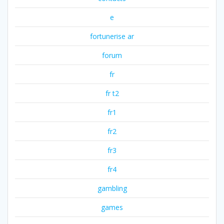
e
fortunerise ar
forum
fr
fr t2
fr1
fr2
fr3
fr4
gambling
games