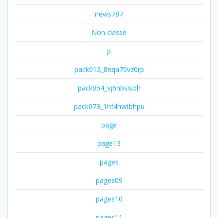
news787
Non classé
p
pack012_8nqa70vz0rp
pack054_vj6nbsisoh
pack073_1hf4hwtbhpu
page
page13
pages
pages09
pages10
pages11