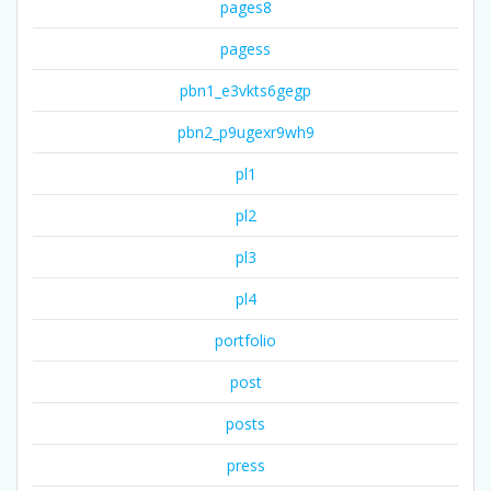
pages8
pagess
pbn1_e3vkts6gegp
pbn2_p9ugexr9wh9
pl1
pl2
pl3
pl4
portfolio
post
posts
press