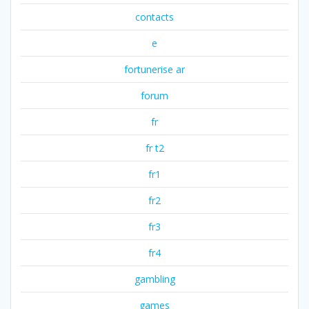
contacts
e
fortunerise ar
forum
fr
fr t2
fr1
fr2
fr3
fr4
gambling
games