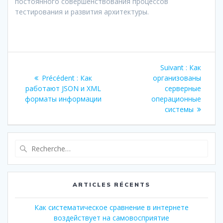
постоянного совершенствования процессов
тестирования и развития архитектуры.
Navigation
Article
Suivant :
Как
de
Article
suivant
Précédent :
Как
организованы
précédent
:
работают JSON и XML
серверные
l’article
:
форматы информации
операционные
системы
Recherche
pour
:
ARTICLES RÉCENTS
Как систематическое сравнение в интернете
воздействует на самовосприятие