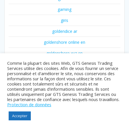
gaming
giris
goldendice ar
goldenshore online en
goldenshore xyz en
Comme la plupart des sites Web, GTS Genesis Trading
gr2
Services utilise des cookies. Afin de vous fournir un service
personnalisé et d'améliorer le site, nous conservons des
gr3
informations sur la façon dont vous utilisez le site. Ces
cookies sont totalement sûrs et sécurisés et ne
gr5
contiendront jamais d'informations sensibles. Ils sont
utilisés uniquement par GTS Genesis Trading Services ou
guide
les partenaires de confiance avec lesquels nous travaillons.
Protection de données
Guides
Accepter
info