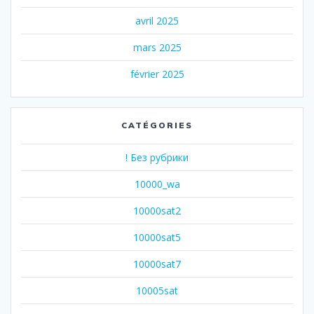
avril 2025
mars 2025
février 2025
CATÉGORIES
! Без рубрики
10000_wa
10000sat2
10000sat5
10000sat7
10005sat