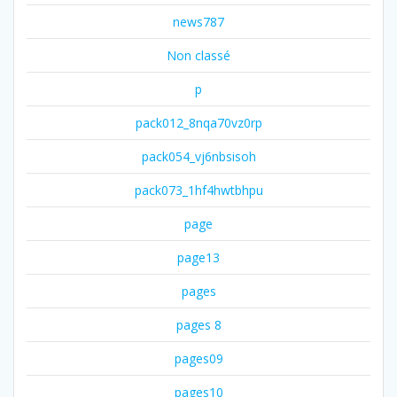
news787
Non classé
p
pack012_8nqa70vz0rp
pack054_vj6nbsisoh
pack073_1hf4hwtbhpu
page
page13
pages
pages 8
pages09
pages10