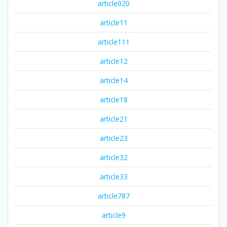
article020
article11
article111
article12
article14
article18
article21
article23
article32
article33
article787
article9