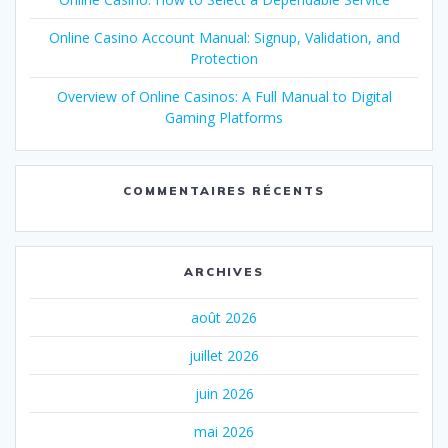
Online Casino Account Manual: Signup, Validation, and
Protection
Overview of Online Casinos: A Full Manual to Digital
Gaming Platforms
COMMENTAIRES RÉCENTS
ARCHIVES
août 2026
juillet 2026
juin 2026
mai 2026