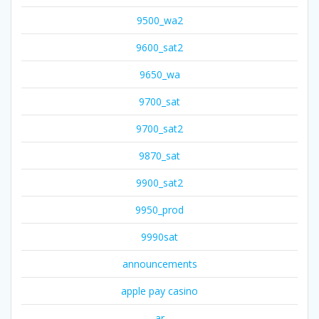
9500_wa2
9600_sat2
9650_wa
9700_sat
9700_sat2
9870_sat
9900_sat2
9950_prod
9990sat
announcements
apple pay casino
ar