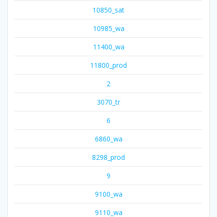
10850_sat
10985_wa
11400_wa
11800_prod
2
3070_tr
6
6860_wa
8298_prod
9
9100_wa
9110_wa