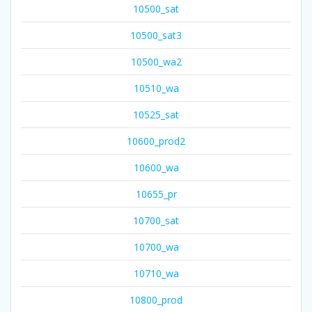
10500_sat
10500_sat3
10500_wa2
10510_wa
10525_sat
10600_prod2
10600_wa
10655_pr
10700_sat
10700_wa
10710_wa
10800_prod