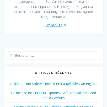
заведения Leon Bet Casino начисляется на
установленных правилах. Исследование данных
аспектов поможет заполучить самое выгодное
предложение и…
Lire la suite
Recherche
pour
:
ARTICLES RÉCENTS
Online Casino Safety: How to Pick a Reliable Gaming Site
Online Casino Financial Options: Safe Transactions and
Rapid Payouts
Online Casino: How to Select a Dependable Service