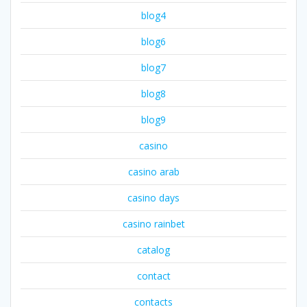
blog4
blog6
blog7
blog8
blog9
casino
casino arab
casino days
casino rainbet
catalog
contact
contacts