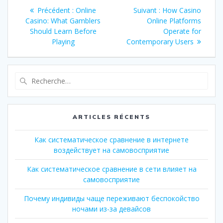
Navigation
Article
Article
Précédent :
Online
Suivant :
How Casino
de
précédent
suivant
Casino: What Gamblers
Online Platforms
:
:
Should Learn Before
Operate for
l’article
Playing
Contemporary Users
Recherche
pour
:
ARTICLES RÉCENTS
Как систематическое сравнение в интернете
воздействует на самовосприятие
Как систематическое сравнение в сети влияет на
самовосприятие
Почему индивиды чаще переживают беспокойство
ночами из-за девайсов