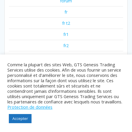
forum
fr
fr t2
fr1
fr2
fr3
Comme la plupart des sites Web, GTS Genesis Trading
fr4
Services utilise des cookies. Afin de vous fournir un service
personnalisé et d'améliorer le site, nous conservons des
gambling
informations sur la façon dont vous utilisez le site. Ces
cookies sont totalement sûrs et sécurisés et ne
games
contiendront jamais d'informations sensibles. Ils sont
utilisés uniquement par GTS Genesis Trading Services ou
gaming
les partenaires de confiance avec lesquels nous travaillons.
Protection de données
giris
Accepter
goldendice ar