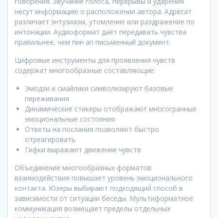
говорения. Звучание голоса, перерывы и ударения
несут информацию о расположении автора. Адресат
различает энтузиазм, утомление или раздражение по
интонации. Аудиоформат даёт передавать чувства
правильнее, чем пин ап письменный документ.
Цифровые инструменты для проявления чувств
содержат многообразные составляющие:
Эмодзи и смайлики символизируют базовые
переживания
Динамические стикеры отображают многогранные
эмоциональные состояния
Ответы на послания позволяют быстро
отреагировать
Гифки выражают движение чувств
Объединение многообразных форматов
взаимодействия повышает уровень эмоционального
контакта. Юзеры выбирают подходящий способ в
зависимости от ситуации беседы. Мультиформатное
коммуникация возмещает пределы отдельных