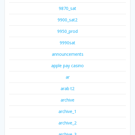
9870_sat
9900_sat2
9950_prod
9990sat
announcements
apple pay casino
ar
arab t2
archive
archive_1
archive_2
archive_3