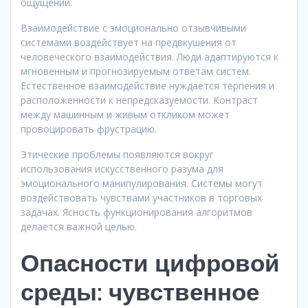
ощущений.
Взаимодействие с эмоционально отзывчивыми
системами воздействует на предвкушения от
человеческого взаимодействия. Люди адаптируются к
мгновенным и прогнозируемым ответам систем.
Естественное взаимодействие нуждается терпения и
расположенности к непредсказуемости. Контраст
между машинным и живым откликом может
провоцировать фрустрацию.
Этические проблемы появляются вокруг
использования искусственного разума для
эмоционального манипулирования. Системы могут
воздействовать чувствами участников в торговых
задачах. Ясность функционирования алгоритмов
делается важной целью.
Опасности цифровой
среды: чувственное