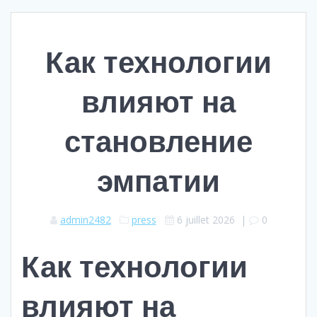
Как технологии
влияют на
становление
эмпатии
admin2482
press
6 juillet 2026
|
0
Как технологии
влияют на