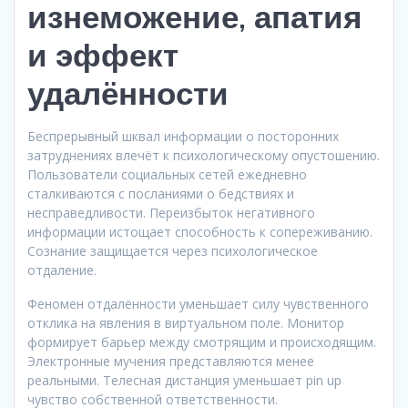
изнеможение, апатия
и эффект
удалённости
Беспрерывный шквал информации о посторонних
затруднениях влечёт к психологическому опустошению.
Пользователи социальных сетей ежедневно
сталкиваются с посланиями о бедствиях и
несправедливости. Переизбыток негативного
информации истощает способность к сопереживанию.
Сознание защищается через психологическое
отдаление.
Феномен отдалённости уменьшает силу чувственного
отклика на явления в виртуальном поле. Монитор
формирует барьер между смотрящим и происходящим.
Электронные мучения представляются менее
реальными. Телесная дистанция уменьшает pin up
чувство собственной ответственности.