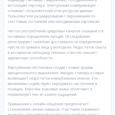
интонацию партнёра. Электронная коммуникация
отнимает пользователей этих ресурсов данных.
Пользователи расшифровывают переживания по
текстовым посланиям или неподвижным картинкам.
Частое употребление цифровых каналов сказывается
на навыки определения эмоций. Исследования
регистрируют снижение достоверности определения
чувств по гримасе лица у молодёжи. Недостаток опыта
в восприятии непосредственных ответов снижает
адекватные способности.
Виртуальная обстановка создаёт новые формы
эмоционального выражения. Эмодзи, стикеры и гифки
возмещают недостаток невербальных знаков. Эти
механизмы содействуют передавать настроение и
позицию. Впрочем знаковые знаки облегчают и
нормализуют пин ап казино ощущений.
Привыкание к онлайн-общению предполагает
становления свежих навыков. Участники осваивают
выявлять чувственный контекст по подбору слов и