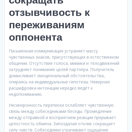
отзывчивость к
переживаниям
оппонента
Письменная коммуникация устраняет массу
чувственных знаков, присутствующих в естественном
общении. Отсутствие голоса, мимики и телодвижений
затрудняет понимание целей партнёра. Получатель
домысливает эмоциональный обстоятельства,
опираясь на индивидуальные гипотезы. Неверная
расшифровка интонации нередко ведёт к
недопониманию.
Несинхронность переписки ослабляет чувственную
связь между собеседниками беседы. Промедление
между отправкой и восприятием реакции прерывает
целостность обмена. Запоздалая отклик сокращает
силу чувств. Собеседники утрачивают ощущение