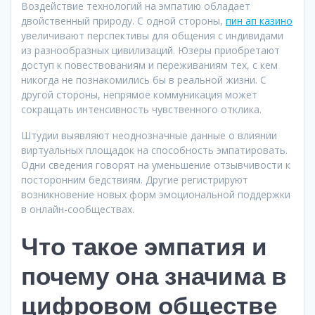
Воздействие технологий на эмпатию обладает
двойственный природу. С одной стороны,
пин ап казино
увеличивают перспективы для общения с индивидами
из разнообразных цивилизаций. Юзеры приобретают
доступ к повествованиям и переживаниям тех, с кем
никогда не познакомились бы в реальной жизни. С
другой стороны, непрямое коммуникация может
сокращать интенсивность чувственного отклика.
Штудии выявляют неоднозначные данные о влиянии
виртуальных площадок на способность эмпатировать.
Одни сведения говорят на уменьшение отзывчивости к
посторонним бедствиям. Другие регистрируют
возникновение новых форм эмоциональной поддержки
в онлайн-сообществах.
Что такое эмпатия и
почему она значима в
цифровом обществе