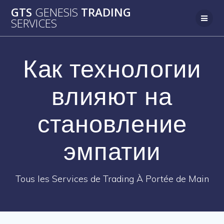
Passer
GTS
GENESIS
TRADING
au
SERVICES
contenu
Как технологии
влияют на
становление
эмпатии
Tous les Services de Trading À Portée de Main