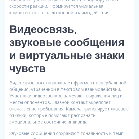
скорости реакции. Формируется уникальная
компетентность электронной взаимодействия.
Видеосвязь,
звуковые сообщения
и виртуальные знаки
чувств
Видеосвязь восстанавливает фрагмент невербальной
общения, утраченной в текстовом взаимодействии.
Участники видеозвонков замечают выражения лиц и
жесты оппонентов. Глазной контакт укрепляет
впечатление пребывания. Камера транслирует лицевые
отклики, которые помогают распознать
эмоциональное состояние индивида.
Звуковые сообщения сохраняют тональность и темп