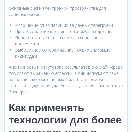
Основные риски электронной пространства для
сопереживания:
Истощение от эмпатии из-за данных перегрузки
Приспособление к отрицательному информации
Поверхностные ответы вместо серьёзного
вовлечения
Выборочное сопереживание только знакомым
индивидам
Анонимность и отсутствие результатов в онлайн-среде
помогают выражению агрессии. Люди допускают себе
заявления, которые не выразили бы в прямом
контакте. Цифровая удалённость устраняет моральные
барьеры.
Как применять
технологии для более
внимательного и