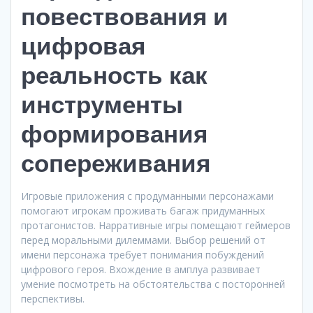
повествования и
цифровая
реальность как
инструменты
формирования
сопереживания
Игровые приложения с продуманными персонажами
помогают игрокам проживать багаж придуманных
протагонистов. Нарративные игры помещают геймеров
перед моральными дилеммами. Выбор решений от
имени персонажа требует понимания побуждений
цифрового героя. Вхождение в амплуа развивает
умение посмотреть на обстоятельства с посторонней
перспективы.