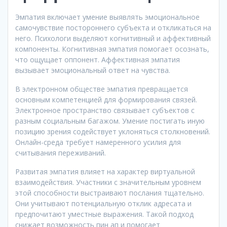
Эмпатия включает умение выявлять эмоциональное
самочувствие постороннего субъекта и откликаться на
него. Психологи выделяют когнитивный и аффективный
компоненты. Когнитивная эмпатия помогает осознать,
что ощущает оппонент. Аффективная эмпатия
вызывает эмоциональный ответ на чувства.
В электронном обществе эмпатия превращается
основным компетенцией для формирования связей.
Электронное пространство связывает субъектов с
разным социальным багажом. Умение постигать иную
позицию зрения содействует уклоняться столкновений.
Онлайн-среда требует намеренного усилия для
считывания переживаний.
Развитая эмпатия влияет на характер виртуальной
взаимодействия. Участники с значительным уровнем
этой способности выстраивают послания тщательно.
Они учитывают потенциальную отклик адресата и
предпочитают уместные выражения. Такой подход
снижает возможность пин ап и помогает