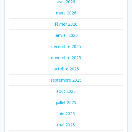
avril 2026
mars 2026
février 2026
janvier 2026
décembre 2025
novembre 2025
octobre 2025
septembre 2025
août 2025
juillet 2025
juin 2025
mai 2025