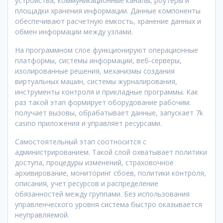
устройства, коммуникационные каналы, роутеры и
площадки хранения информации. Данные компоненты
обеспечивают расчетную емкость, хранение данных и
обмен информации между узлами.
На программном слое функционируют операционные
платформы, системы информации, веб-серверы,
изолированные решения, механизмы создания
виртуальных машин, системы журналирования,
инструменты контроля и прикладные программы. Как
раз такой этап формирует оборудование рабочим:
получает вызовы, обрабатывает данные, запускает 7k
casino приложения и управляет ресурсами.
Самостоятельный этап соотносится с
администрированием. Такой слой охватывает политики
доступа, процедуры изменений, страховочное
архивирование, мониторинг сбоев, политики контроля,
описания, учет ресурсов и распределение
обязанностей между группами. Без использования
управленческого уровня система быстро оказывается
неуправляемой.