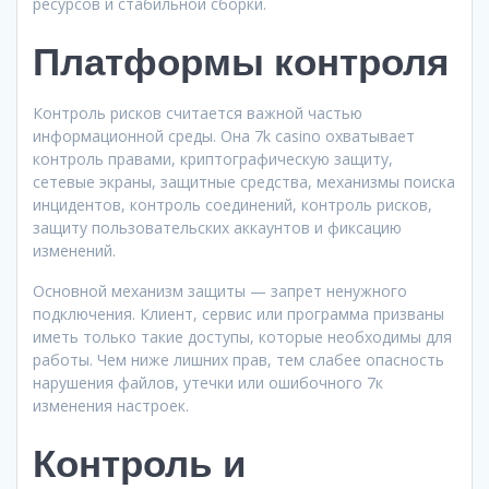
ресурсов и стабильной сборки.
Платформы контроля
Контроль рисков считается важной частью
информационной среды. Она 7k casino охватывает
контроль правами, криптографическую защиту,
сетевые экраны, защитные средства, механизмы поиска
инцидентов, контроль соединений, контроль рисков,
защиту пользовательских аккаунтов и фиксацию
изменений.
Основной механизм защиты — запрет ненужного
подключения. Клиент, сервис или программа призваны
иметь только такие доступы, которые необходимы для
работы. Чем ниже лишних прав, тем слабее опасность
нарушения файлов, утечки или ошибочного 7к
изменения настроек.
Контроль и