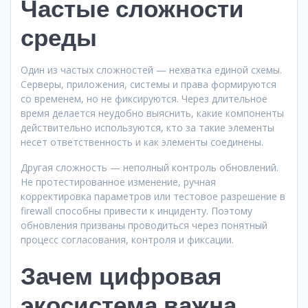
Частые сложности
среды
Один из частых сложностей — нехватка единой схемы.
Серверы, приложения, системы и права формируются
со временем, но не фиксируются. Через длительное
время делается неудобно выяснить, какие компоненты
действительно используются, кто за такие элементы
несет ответственность и как элементы соединены.
Другая сложность — неполный контроль обновлений.
Не протестированное изменение, ручная
корректировка параметров или тестовое разрешение в
firewall способны привести к инциденту. Поэтому
обновления призваны проводиться через понятный
процесс согласования, контроля и фиксации.
Зачем цифровая
экосистема важна