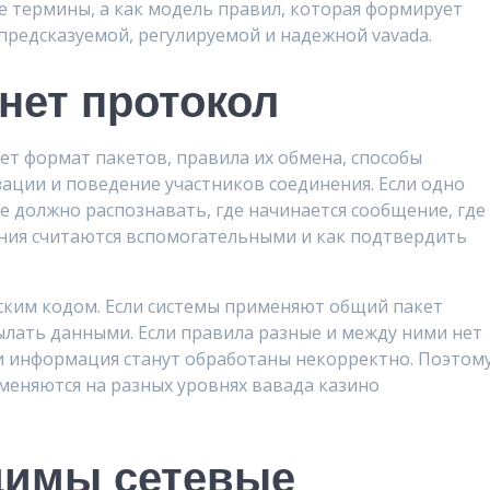
е термины, а как модель правил, которая формирует
редсказуемой, регулируемой и надежной vavada.
рнет протокол
 формат пакетов, правила их обмена, способы
ации и поведение участников соединения. Если одно
 должно распознавать, где начинается сообщение, где
ения считаются вспомогательными и как подтвердить
ским кодом. Если системы применяют общий пакет
сылать данными. Если правила разные и между ними нет
ли информация станут обработаны некорректно. Поэтом
меняются на разных уровнях вавада казино
димы сетевые