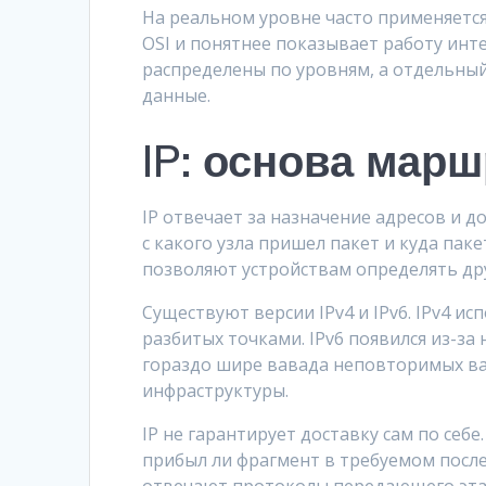
На реальном уровне часто применяетс
OSI и понятнее показывает работу инт
распределены по уровням, а отдельны
данные.
IP: основа мар
IP отвечает за назначение адресов и д
с какого узла пришел пакет и куда пак
позволяют устройствам определять друг
Существуют версии IPv4 и IPv6. IPv4 и
разбитых точками. IPv6 появился из-з
гораздо шире вавада неповторимых ва
инфраструктуры.
IP не гарантирует доставку сам по себ
прибыл ли фрагмент в требуемом после