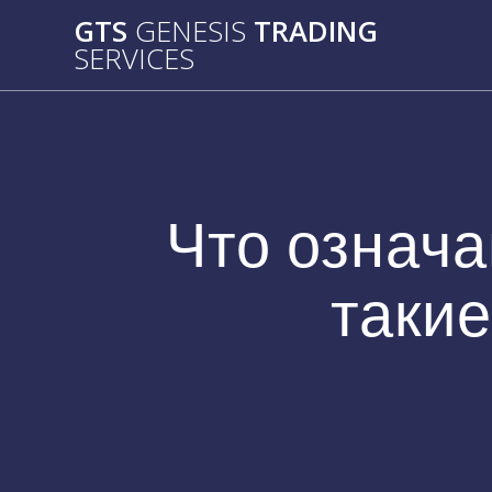
Passer
GTS
GENESIS
TRADING
au
SERVICES
contenu
Что означа
таки