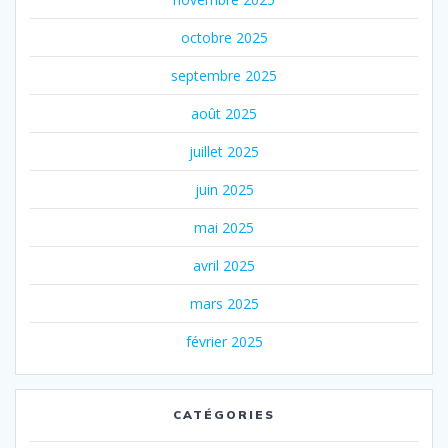
octobre 2025
septembre 2025
août 2025
juillet 2025
juin 2025
mai 2025
avril 2025
mars 2025
février 2025
CATÉGORIES