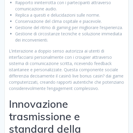
Rapporto ininterrotta con i partecipanti attraverso
comunicazione audio.
Replica a quesiti e delucidazioni sulle norme.
Conservazione del clima ospitale e piacevole.
Gestione del ritmo di gaming per migliorare l’esperienza.
Gestione di circostanze tecniche e soluzione immediata
dei inconvenienti.
L’interazione a doppio senso autorizza ai utenti di
interfacciarsi personalmente con i croupier attraverso
sistema di comunicazione scritta, ricevendo feedback
istantanee e personalizzate. Questa componente sociale
differenzia decisamente il casinò live bonus casin? dai game
computerizzati, creando rapporti autentiche che potenziano
considerevolmente l’engagement complessivo.
Innovazione
trasmissione e
standard della