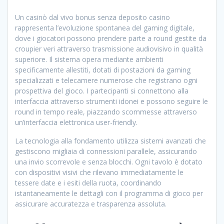
Un casinò dal vivo bonus senza deposito casino
rappresenta l’evoluzione spontanea del gaming digitale,
dove i giocatori possono prendere parte a round gestite da
croupier veri attraverso trasmissione audiovisivo in qualità
superiore. Il sistema opera mediante ambienti
specificamente allestiti, dotati di postazioni da gaming
specializzati e telecamere numerose che registrano ogni
prospettiva del gioco. I partecipanti si connettono alla
interfaccia attraverso strumenti idonei e possono seguire le
round in tempo reale, piazzando scommesse attraverso
un’interfaccia elettronica user-friendly.
La tecnologia alla fondamento utilizza sistemi avanzati che
gestiscono migliaia di connessioni parallele, assicurando
una invio scorrevole e senza blocchi. Ogni tavolo è dotato
con dispositivi visivi che rilevano immediatamente le
tessere date e i esiti della ruota, coordinando
istantaneamente le dettagli con il programma di gioco per
assicurare accuratezza e trasparenza assoluta.