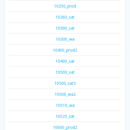
10250_prod
10260_sat
10300_sat
10300_wa
10400_prod2
10400_sat
10500_sat
10500_sat3
10500_wa2
10510_wa
10525_sat
10600_prod2