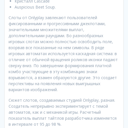
Кристалл Cascade
Auspicious Beet Soup.
Слоты от Onlyplay завлекают пользователей
фиксированными и прогрессивными джекпотами,
значительными множителями выплат,
дополнительными раундами. Во разнообразных
игровых слотах можно полностью освободить поле,
взорвав все показанные на нем символы. В ряде
игровых автоматах используется каскадная система: в
отличие от обычной вращения роликов иконки падают
сверху вниз. По завершении формирования платной
комбо участвующие в эту комбинацию знаки
взрываются, а взамен образуются другие. Это создает
перспективы на появления новых выигрышных
вариантов изображений.
Сюжет слотов, создаваемых студией Onlyplay, разная.
Создатель непрерывно экспериментирует с темой
автоматов, как и с механикой игры. Расчетный
показатель выплат тайтлов разработчика изменяется
в интервале от 95 до 98 %.