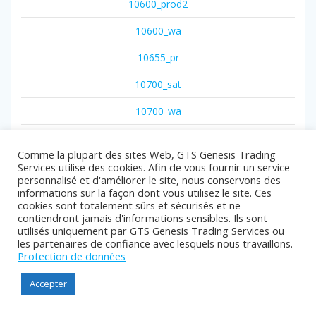
10600_prod2
10600_wa
10655_pr
10700_sat
10700_wa
10710_wa
Comme la plupart des sites Web, GTS Genesis Trading
10800_prod
Services utilise des cookies. Afin de vous fournir un service
personnalisé et d'améliorer le site, nous conservons des
10850_sat
informations sur la façon dont vous utilisez le site. Ces
cookies sont totalement sûrs et sécurisés et ne
contiendront jamais d'informations sensibles. Ils sont
10985_wa
utilisés uniquement par GTS Genesis Trading Services ou
les partenaires de confiance avec lesquels nous travaillons.
11400_wa
Protection de données
11800_prod
Accepter
2