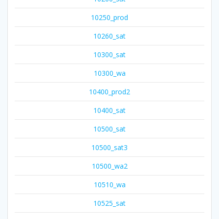
10250_prod
10260_sat
10300_sat
10300_wa
10400_prod2
10400_sat
10500_sat
10500_sat3
10500_wa2
10510_wa
10525_sat