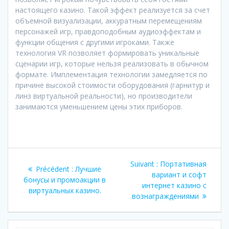
настоящего казино. Такой эффект реализуется за счет
объемной визуализации, аккуратным перемещениям
персонажей игр, правдоподобным аудиоэффектам и
функции общения с другими игроками. Также
технология VR позволяет формировать уникальные
сценарии игр, которые нельзя реализовать в обычном
формате. Имплементация технологии замедляется по
причине высокой стоимости оборудования (гарнитур и
линз виртуальной реальности), но производители
занимаются уменьшением цены этих приборов.
Navigation
Article
Suivant :
Портативная
Article
Précédent :
Лучшие
de
suivant
вариант и софт
précédent
бонусы и промоакции в
:
интернет казино с
:
виртуальных казино.
l’article
вознаграждениями