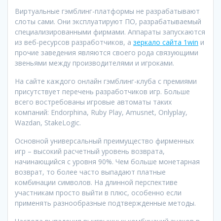
Виртуальные гэмблинг-платформы не разрабатывают
слоты сами. Они эксплуатируют ПО, разрабатываемый
специализированными фирмами. Аппараты запускаются
из веб-ресурсов разработчиков, а
зеркало сайта 1win
и
прочие заведения являются своего рода связующими
звеньями между производителями и игроками.
На сайте каждого онлайн гэмблинг-клуба с премиями
присутствует перечень разработчиков игр. Больше
всего востребованы игровые автоматы таких
компаний: Endorphina, Ruby Play, Amusnet, Onlyplay,
Wazdan, StakeLogic.
Основной универсальный преимущество фирменных
игр – высокий расчетный уровень возврата,
начинающийся с уровня 90%. Чем больше монетарная
возврат, то более часто выпадают платные
комбинации символов. На длинной перспективе
участникам просто выйти в плюс, особенно если
применять разнообразные подтвержденные методы.