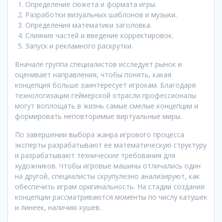
Определение сюжета и формата игры.
Разработки визуальных шаблонов и музыки.
Определения математики заголовка.
Слияние частей и введение корректировок.
Запуск и рекламного раскрутки.
Вначале группа специалистов исследует рынок и
оценивает направления, чтобы понять, какая
концепция больше заинтересует игрокам. Благодаря
технологизации геймерской отрасли профессионалы
могут воплощать в жизнь самые смелые концепции и
формировать неповторимые виртуальные миры.
По завершении выбора жанра игрового процесса
эксперты разрабатывают ее математическую структуру
и разрабатывают технические требования для
художников. Чтобы игровые машины отличались один
на другой, специалисты скрупулезно анализируют, как
обеспечить играм оригинальность. На стадии создания
концепции рассматриваются моменты по числу катушек
и линеек, наличию кушев.