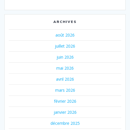
ARCHIVES
août 2026
juillet 2026
juin 2026
mai 2026
avril 2026
mars 2026
février 2026
janvier 2026
décembre 2025