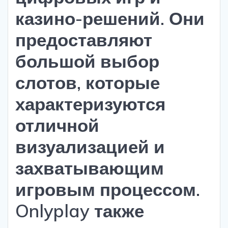
казино-решений. Они
предоставляют
большой выбор
слотов, которые
характеризуются
отличной
визуализацией и
захватывающим
игровым процессом.
Onlyplay также