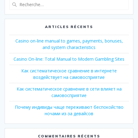
Recherche
pour
:
ARTICLES RÉCENTS
Casino on-line manual to games, payments, bonuses,
and system characteristics
Casino On-line: Total Manual to Modern Gambling Sites
Как систематическое сравнение в интернете
воздействует на самовосприятие
Как систематическое сравнение в сети влияет на
самовосприятие
Почему индивиды чаще переживают беспокойство
ночами из-за девайсов
COMMENTAIRES RÉCENTS