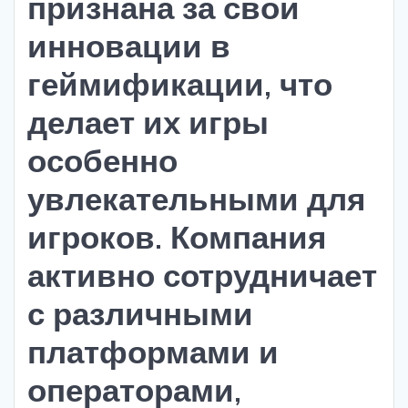
признана за свои
инновации в
геймификации, что
делает их игры
особенно
увлекательными для
игроков. Компания
активно сотрудничает
с различными
платформами и
операторами,