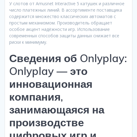
У слотов от Amusnet Interactive 5 катушек и различное
число платежных линий. В ассортименте поставщика
содержится множество классических автоматов с
простым механизмом. Производитель обращает
особое акцент надёжности игр. Использование
современных способов защиты данных снижает все
риски к минимуму.
Сведения об Onlyplay:
Onlyplay — это
инновационная
компания,
занимающаяся на
производстве
цифровых игр и