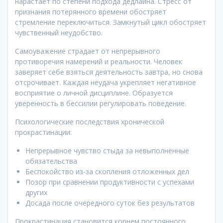
нарастает по степени подхода дедлайна. Стресс от
признания потерянного времени обостряет
стремление переключиться. Замкнутый цикл обостряет
чувственный неудобство.
Самоуважение страдает от непрерывного
противоречия намерений и реальности. Человек
заверяет себе взяться деятельность завтра, но снова
отсрочивает. Каждая неудача укрепляет негативное
восприятие о личной дисциплине. Образуется
уверенность в бессилии регулировать поведение.
Психологические последствия хронической
прокрастинации:
Непрерывное чувство стыда за невыполненные
обязательства
Беспокойство из-за скопления отложенных дел
Позор при сравнении продуктивности с успехами
других
Досада после очередного суток без результатов
Прокрастинация становится корнем постоянного