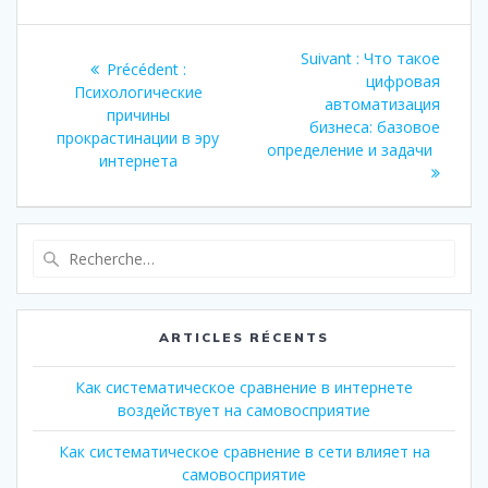
Navigation
Article
Suivant :
Что такое
Article
Précédent :
de
suivant
цифровая
précédent
Психологические
:
автоматизация
:
причины
l’article
бизнеса: базовое
прокрастинации в эру
определение и задачи
интернета
Recherche
pour
:
ARTICLES RÉCENTS
Как систематическое сравнение в интернете
воздействует на самовосприятие
Как систематическое сравнение в сети влияет на
самовосприятие