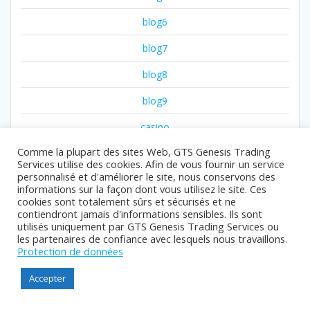
blog6
blog7
blog8
blog9
casino
Comme la plupart des sites Web, GTS Genesis Trading
casino arab
Services utilise des cookies. Afin de vous fournir un service
personnalisé et d'améliorer le site, nous conservons des
casino days
informations sur la façon dont vous utilisez le site. Ces
cookies sont totalement sûrs et sécurisés et ne
casino rainbet
contiendront jamais d'informations sensibles. Ils sont
utilisés uniquement par GTS Genesis Trading Services ou
catalog
les partenaires de confiance avec lesquels nous travaillons.
Protection de données
contact
Accepter
contacts