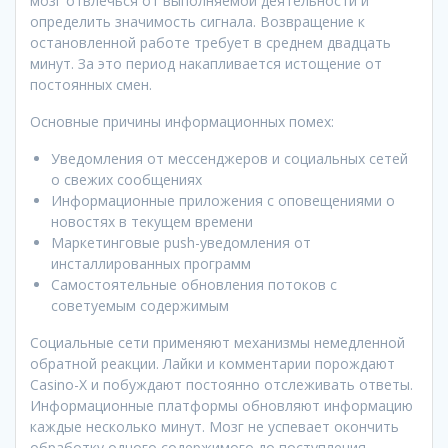
мозг отвлечься от выполняемой деятельности и
определить значимость сигнала. Возвращение к
остановленной работе требует в среднем двадцать
минут. За это период накапливается истощение от
постоянных смен.
Основные причины информационных помех:
Уведомления от мессенджеров и социальных сетей
о свежих сообщениях
Информационные приложения с оповещениями о
новостях в текущем времени
Маркетинговые push-уведомления от
инсталлированных программ
Самостоятельные обновления потоков с
советуемым содержимым
Социальные сети применяют механизмы немедленной
обратной реакции. Лайки и комментарии порождают
Casino-X и побуждают постоянно отслеживать ответы.
Информационные платформы обновляют информацию
каждые несколько минут. Мозг не успевает окончить
обработку одного содержимого до поступления