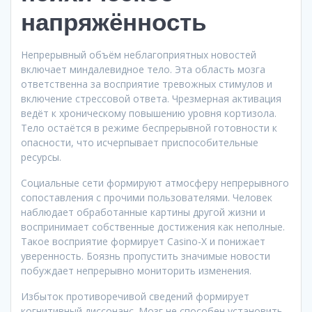
напряжённость
Непрерывный объём неблагоприятных новостей
включает миндалевидное тело. Эта область мозга
ответственна за восприятие тревожных стимулов и
включение стрессовой ответа. Чрезмерная активация
ведёт к хроническому повышению уровня кортизола.
Тело остаётся в режиме беспрерывной готовности к
опасности, что исчерпывает приспособительные
ресурсы.
Социальные сети формируют атмосферу непрерывного
сопоставления с прочими пользователями. Человек
наблюдает обработанные картины другой жизни и
воспринимает собственные достижения как неполные.
Такое восприятие формирует Casino-X и понижает
уверенность. Боязнь пропустить значимые новости
побуждает непрерывно мониторить изменения.
Избыток противоречивой сведений формирует
когнитивный диссонанс. Мозг не способен установить