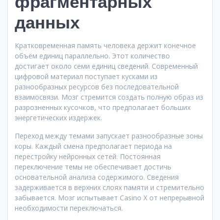
фрагментарных
данных
Кратковременная память человека держит конечное
объём единиц параллельно. Этот количество
достигает около семи единиц сведений. Современный
цифровой материал поступает кусками из
разнообразных ресурсов без последовательной
взаимосвязи. Мозг стремится создать полную образ из
разрозненных кусочков, что предполагает больших
энергетических издержек.
Переход между темами запускает разнообразные зоны
коры. Каждый смена предполагает периода на
перестройку нейронных сетей. Постоянная
переключение темы не обеспечивает достичь
основательной анализа содержимого. Сведения
задерживается в верхних слоях памяти и стремительно
забывается. Мозг испытывает Casino X от непрерывной
необходимости переключаться.