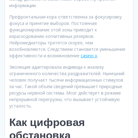
информации.
Префронтальная кора ответственна за фокусировку
фокуса и принятие выборов. Постоянная
функционирование этой зоны приводит к
израсходованию когнитивных резервов.
Нейромедиаторы тратятся скорее, чем
возобновляются. Следствием становится уменьшение
эффективности и возникновение
casino x
.
Эволюция адаптировала индивида к анализу
ограниченного количества раздражителей. Нынешний
человек получает тысячи информационных стимулов
за час. Такой объём сведений превышает природные
ресурсы нервной системы. Мозг действует в режиме
непрерывной перегрузки, что вызывает устойчивую
усталость.
Как цифровая
обстановка