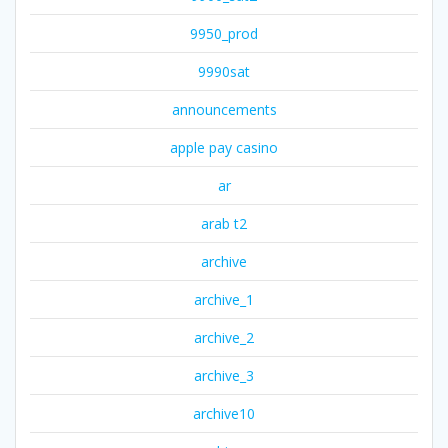
9950_prod
9990sat
announcements
apple pay casino
ar
arab t2
archive
archive_1
archive_2
archive_3
archive10