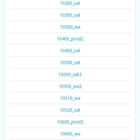
10260_sat
10300_sat
10300_wa
10400_prod2
10400_sat
10500_sat
10500_sat3
10500_wa2
10510_wa
10525_sat
10600_prod2
10600_wa