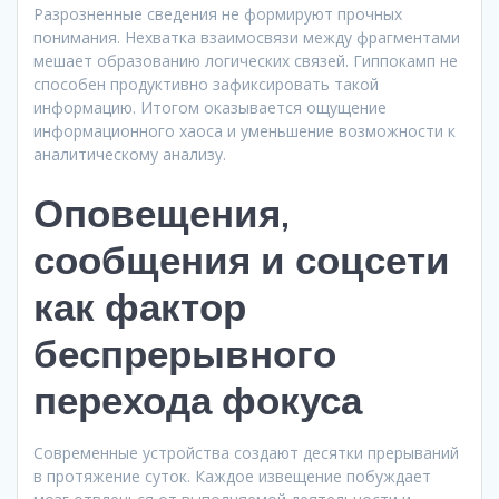
Разрозненные сведения не формируют прочных
понимания. Нехватка взаимосвязи между фрагментами
мешает образованию логических связей. Гиппокамп не
способен продуктивно зафиксировать такой
информацию. Итогом оказывается ощущение
информационного хаоса и уменьшение возможности к
аналитическому анализу.
Оповещения,
сообщения и соцсети
как фактор
беспрерывного
перехода фокуса
Современные устройства создают десятки прерываний
в протяжение суток. Каждое извещение побуждает