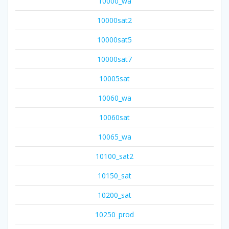
10000_wa
10000sat2
10000sat5
10000sat7
10005sat
10060_wa
10060sat
10065_wa
10100_sat2
10150_sat
10200_sat
10250_prod