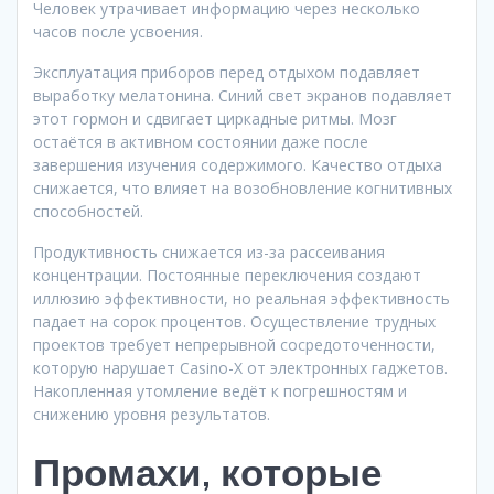
Человек утрачивает информацию через несколько
часов после усвоения.
Эксплуатация приборов перед отдыхом подавляет
выработку мелатонина. Синий свет экранов подавляет
этот гормон и сдвигает циркадные ритмы. Мозг
остаётся в активном состоянии даже после
завершения изучения содержимого. Качество отдыха
снижается, что влияет на возобновление когнитивных
способностей.
Продуктивность снижается из-за рассеивания
концентрации. Постоянные переключения создают
иллюзию эффективности, но реальная эффективность
падает на сорок процентов. Осуществление трудных
проектов требует непрерывной сосредоточенности,
которую нарушает Casino-X от электронных гаджетов.
Накопленная утомление ведёт к погрешностям и
снижению уровня результатов.
Промахи, которые