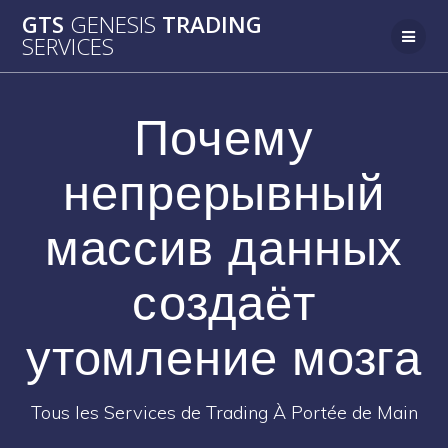
Passer
GTS
GENESIS
TRADING
au
SERVICES
contenu
Почему
непрерывный
массив данных
создаёт
утомление мозга
Tous les Services de Trading À Portée de Main