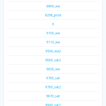
6860_wa
8298_prod
9
9100_wa
9110_wa
9500_wa2
9600_sat2
9650_wa
9700_sat
9700_sat2
9870_sat
9900_sat2