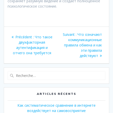
сохраняет разумную видение и создаёт полноценное
психологическое состояние.
Navigation
Article
Suivant :
Что означают
Article
Précédent :
Что такое
de
suivant
коммуникационные
précédent
двухфакторная
:
правила обмена и как
:
аутентификация и
l’article
эти правила
отчего она требуется
действуют
Recherche
pour
:
ARTICLES RÉCENTS
Как систематическое сравнение в интернете
воздействует на самовосприятие