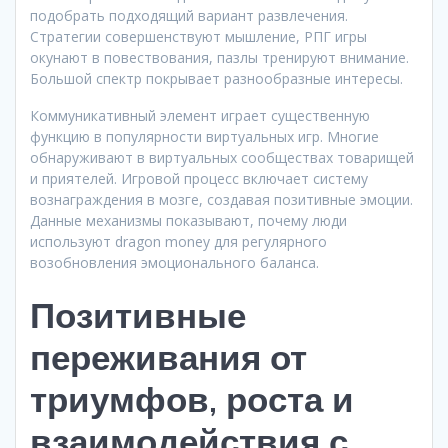
подобрать подходящий вариант развлечения.
Стратегии совершенствуют мышление, РПГ игры
окунают в повествования, пазлы тренируют внимание.
Большой спектр покрывает разнообразные интересы.
Коммуникативный элемент играет существенную
функцию в популярности виртуальных игр. Многие
обнаруживают в виртуальных сообществах товарищей
и приятелей. Игровой процесс включает систему
вознаграждения в мозге, создавая позитивные эмоции.
Данные механизмы показывают, почему люди
используют dragon money для регулярного
возобновления эмоционального баланса.
Позитивные
переживания от
триумфов, роста и
взаимодействия с