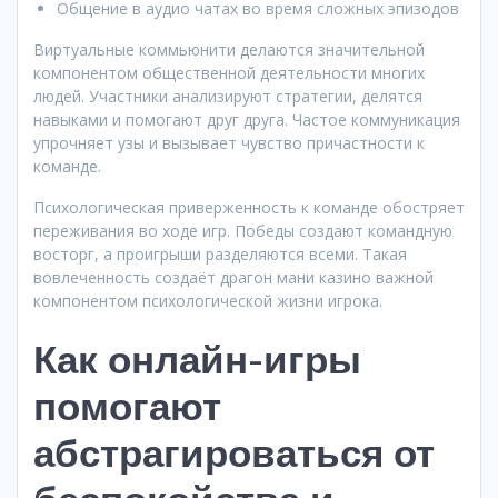
Общение в аудио чатах во время сложных эпизодов
Виртуальные коммьюнити делаются значительной
компонентом общественной деятельности многих
людей. Участники анализируют стратегии, делятся
навыками и помогают друг друга. Частое коммуникация
упрочняет узы и вызывает чувство причастности к
команде.
Психологическая приверженность к команде обостряет
переживания во ходе игр. Победы создают командную
восторг, а проигрыши разделяются всеми. Такая
вовлеченность создаёт драгон мани казино важной
компонентом психологической жизни игрока.
Как онлайн-игры
помогают
абстрагироваться от