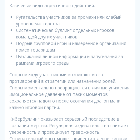
Ключевые виды агрессивного действий:
Ругательства участников за промахи или слабый
уровень мастерства
Систематическая буллинг отдельных игроков
командой других участников
Подрыв групповой игры и намеренное организация
помех товарищам
Публикация личной информации и запугивания за
рамками игрового среды
Споры между участниками возникают из-за
противоречий в стратегии или назначении ролей.
Споры моментально превращаются в личные унижения.
Эмоциональное давление от таких моментов
сохраняется надолго после окончания драгон мани
казино игровой партии.
Кибербуллинг оказывает серьёзный последствие в
сознании жертвы. Регулярная издевательства снижает
уверенность и провоцирует тревожность.
Отрицательный опыт может привести к депрессивным