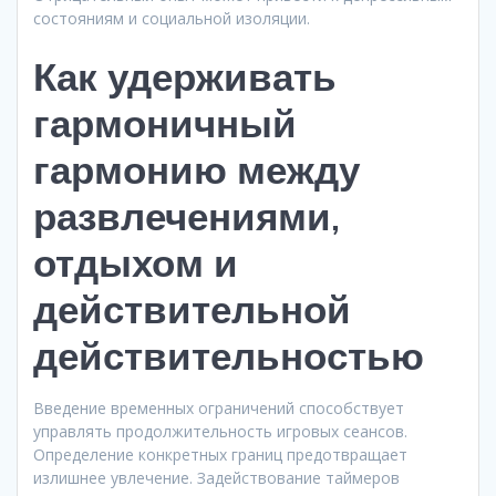
состояниям и социальной изоляции.
Как удерживать
гармоничный
гармонию между
развлечениями,
отдыхом и
действительной
действительностью
Введение временных ограничений способствует
управлять продолжительность игровых сеансов.
Определение конкретных границ предотвращает
излишнее увлечение. Задействование таймеров