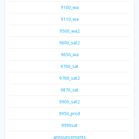
9100_wa
9110_wa
9500_wa2
9600_sat2
9650_wa
9700_sat
9700_sat2
9870_sat
9900_sat2
9950_prod
9990sat
announcements