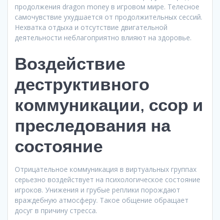
продолжения dragon money в игровом мире. Телесное
самочувствие ухудшается от продолжительных сессий.
Нехватка отдыха и отсутствие двигательной
деятельности неблагоприятно влияют на здоровье.
Воздействие
деструктивного
коммуникации, ссор и
преследования на
состояние
Отрицательное коммуникация в виртуальных группах
серьезно воздействует на психологическое состояние
игроков. Унижения и грубые реплики порождают
враждебную атмосферу. Такое общение обращает
досуг в причину стресса.