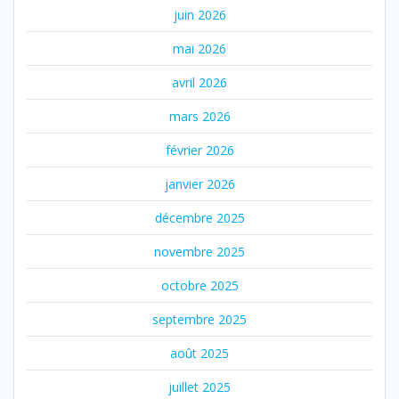
juin 2026
mai 2026
avril 2026
mars 2026
février 2026
janvier 2026
décembre 2025
novembre 2025
octobre 2025
septembre 2025
août 2025
juillet 2025