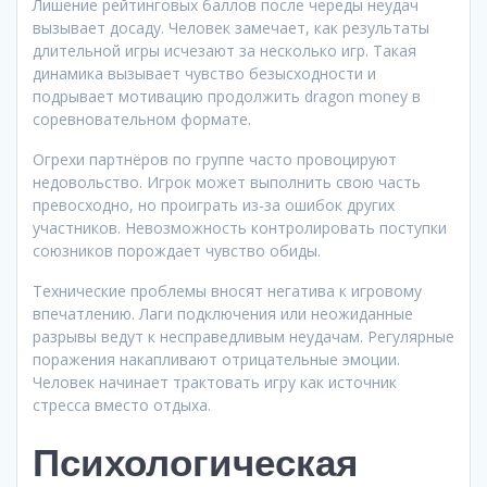
Лишение рейтинговых баллов после череды неудач
вызывает досаду. Человек замечает, как результаты
длительной игры исчезают за несколько игр. Такая
динамика вызывает чувство безысходности и
подрывает мотивацию продолжить dragon money в
соревновательном формате.
Огрехи партнёров по группе часто провоцируют
недовольство. Игрок может выполнить свою часть
превосходно, но проиграть из-за ошибок других
участников. Невозможность контролировать поступки
союзников порождает чувство обиды.
Технические проблемы вносят негатива к игровому
впечатлению. Лаги подключения или неожиданные
разрывы ведут к несправедливым неудачам. Регулярные
поражения накапливают отрицательные эмоции.
Человек начинает трактовать игру как источник
стресса вместо отдыха.
Психологическая