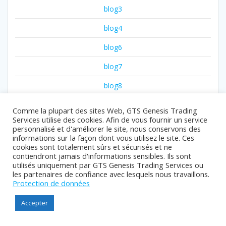
blog3
blog4
blog6
blog7
blog8
blog9
Comme la plupart des sites Web, GTS Genesis Trading
Services utilise des cookies. Afin de vous fournir un service
casino
personnalisé et d'améliorer le site, nous conservons des
informations sur la façon dont vous utilisez le site. Ces
casino arab
cookies sont totalement sûrs et sécurisés et ne
contiendront jamais d'informations sensibles. Ils sont
casino days
utilisés uniquement par GTS Genesis Trading Services ou
les partenaires de confiance avec lesquels nous travaillons.
casino rainbet
Protection de données
catalog
Accepter
contact