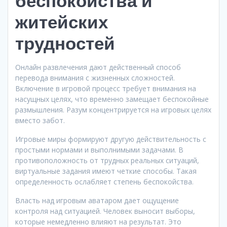
беспокойства и
житейских
трудностей
Онлайн развлечения дают действенный способ
перевода внимания с жизненных сложностей.
Включение в игровой процесс требует внимания на
насущных целях, что временно замещает беспокойные
размышления. Разум концентрируется на игровых целях
вместо забот.
Игровые миры формируют другую действительность с
простыми нормами и выполнимыми задачами. В
противоположность от трудных реальных ситуаций,
виртуальные задания имеют четкие способы. Такая
определенность ослабляет степень беспокойства.
Власть над игровым аватаром дает ощущение
контроля над ситуацией. Человек выносит выборы,
которые немедленно влияют на результат. Это