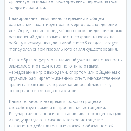
организует и помогает своевременно переключаться
на другие занятия.
Планирование геймплейного времени в общем
расписании гарантирует равномерное распределение
дел. Определение определённых времени для цифровых
развлечений даёт возможность сохранить время на
работу и коммуникацию. Такой способ создаёт dragon
money элементом правильного стиля существования.
Разнообразие форм развлечений уменьшает опасность
зависимости от единственного типа отдыха.
Чередование игр с выходами, спортом или общением с
друзьями расширяет жизненный опыт. Множественные
причины позитивных переживаний ослабляют тягу
непрерывно возвращаться к игре.
Внимательность во время игрового процесса
способствует замечать проявления истощения.
Регулярные остановки восстанавливают концентрацию
и предупреждают психологическое истощение.
Главенство действительных связей и обязанностей