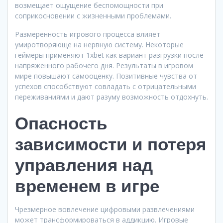
возмещает ощущение беспомощности при
соприкосновении с жизненными проблемами.
Размеренность игрового процесса влияет
умиротворяюще на нервную систему. Некоторые
геймеры применяют 1xbet как вариант разгрузки после
напряженного рабочего дня. Результаты в игровом
мире повышают самооценку. Позитивные чувства от
успехов способствуют совладать с отрицательными
переживаниями и дают разуму возможность отдохнуть.
Опасность
зависимости и потеря
управления над
временем в игре
Чрезмерное вовлечение цифровыми развлечениями
может трансформироваться в аддикцию. Игровые