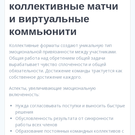
коллективные матчи
и виртуальные
коммьюнити
Коллективные форматы создают уникальную тип
эмоциональной привязанности между участниками.
Общая работа над обретением общей задачи
вырабатывает чувство сплочённости и общей
обязательности. Достижение команды трактуется как
собственное достижение каждого.
Аспекты, увеличивающие эмоциональную
включённость:
Нужда согласовывать поступки и выносить быстрые
решения
Обусловленность результата от синхронности
работы всех членов
Образование постоянных командных коллективов с