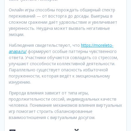
Онлайн игры способны порождать обширный спектр
переживаний — от восторга до досады. Выигрыш в
сложном сражении даёт удовольствие и увеличивает
уверенность. Неудача может вызвать негативные
эмоции.
Наблюдения свидетельствуют, что
https://moreleto-
anapa.ru/
формируют особые паттерны чувственного
ответа. Участники обучаются совладать со стрессом,
улучшают способности коллективной деятельности.
Параллельно существует опасность избыточной
погруженности, которая ведёт к эмоциональному
изнурению.
Природа влияния зависит от типа игры,
продолжительности сессий, индивидуальных качеств
человека. Понимание механизмов влияния виртуальных
игр помогает строить сбалансированные
взаимоотношения с виртуальным досугом.