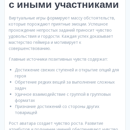
с иными участниками
Виртуальные игры формируют массу обстоятельств,
которые порождают приятные эмоции. Успешное
прохождение непростых заданий приносит чувство
удовольствия и гордости. Каждая успех доказывает
мастерство геймера и мотивирует к
совершенствованию.
Главные источники позитивных чувств содержат:
Достижение свежих ступеней и открытие опций для
героя
Обретение редких вещей за выполнение сложных
задач
Удачное взаимодействие с группой в групповых
форматах
Признание достижений со стороны других
товарищей
Рост аватара создает чувство роста. Развитие
атрибутов и получение умений обеспечивают чувство