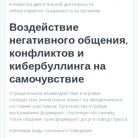
и нехватка двигательной деятельности
неблагоприятно сказываются на организм.
Воздействие
негативного общения,
конфликтов и
кибербуллинга на
самочувствие
Отрицательное взаимодействие в игровых
сообществах значительно влияет на эмоциональное
состояние участников. Ругательства и грубые
высказывания формируют токсичную обстановку.
Такое общение трансформирует досуг в повод стресса.
Ключевые виды токсичного поведения: