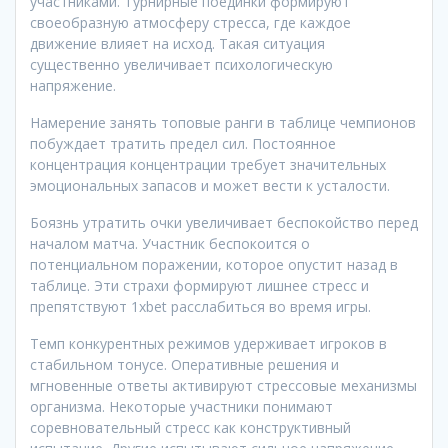
участниками. Турнирные поединки формируют
своеобразную атмосферу стресса, где каждое
движение влияет на исход. Такая ситуация
существенно увеличивает психологическую
напряжение.
Намерение занять топовые ранги в таблице чемпионов
побуждает тратить предел сил. Постоянное
концентрация концентрации требует значительных
эмоциональных запасов и может вести к усталости.
Боязнь утратить очки увеличивает беспокойство перед
началом матча. Участник беспокоится о
потенциальном поражении, которое опустит назад в
таблице. Эти страхи формируют лишнее стресс и
препятствуют 1xbet расслабиться во время игры.
Темп конкурентных режимов удерживает игроков в
стабильном тонусе. Оперативные решения и
мгновенные ответы активируют стрессовые механизмы
организма. Некоторые участники понимают
соревновательный стресс как конструктивный