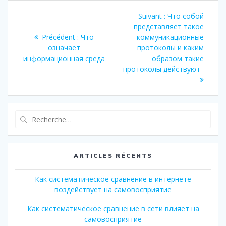
Navigation
Article
Suivant :
Что собой
de
suivant
представляет такое
Article
:
Précédent :
Что
коммуникационные
l’article
précédent
означает
протоколы и каким
:
информационная среда
образом такие
протоколы действуют
Recherche
pour
:
ARTICLES RÉCENTS
Как систематическое сравнение в интернете
воздействует на самовосприятие
Как систематическое сравнение в сети влияет на
самовосприятие