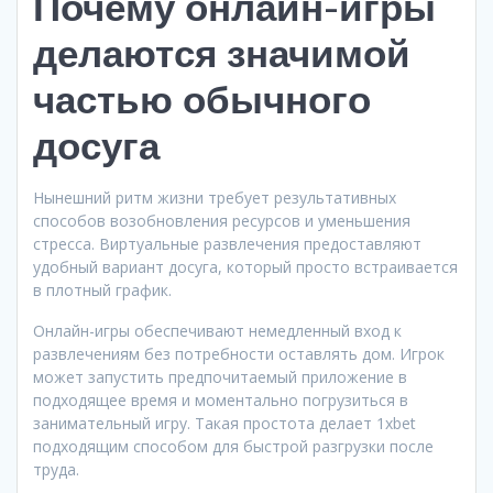
Почему онлайн-игры
делаются значимой
частью обычного
досуга
Нынешний ритм жизни требует результативных
способов возобновления ресурсов и уменьшения
стресса. Виртуальные развлечения предоставляют
удобный вариант досуга, который просто встраивается
в плотный график.
Онлайн-игры обеспечивают немедленный вход к
развлечениям без потребности оставлять дом. Игрок
может запустить предпочитаемый приложение в
подходящее время и моментально погрузиться в
занимательный игру. Такая простота делает 1xbet
подходящим способом для быстрой разгрузки после
труда.