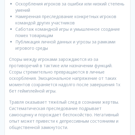
Оскорбления игроков за ошибки или низкий степень
умений
Намеренная преследование конкретных игроков
командой других участников
Саботаж командной игры и умышленное создание
помех товарищам
Публикация личной данных и угрозы за рамками
игрового среды
Споры между игроками зарождаются из-за
противоречий в тактике или назначении функций.
Ссоры стремительно превращаются в личные
оскорбления. Эмоциональное напряжение от таких
моментов сохраняется надолго после завершения 1х
бет геймплейной игры.
Травля оказывает тяжёлый след в сознании жертвы.
Систематическая преследование подрывает
самооценку и порождает беспокойство. Негативный
опыт может привести к депрессивным состояниям и
общественной замкнутости.