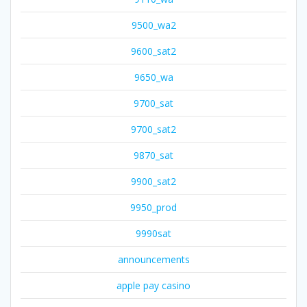
9500_wa2
9600_sat2
9650_wa
9700_sat
9700_sat2
9870_sat
9900_sat2
9950_prod
9990sat
announcements
apple pay casino