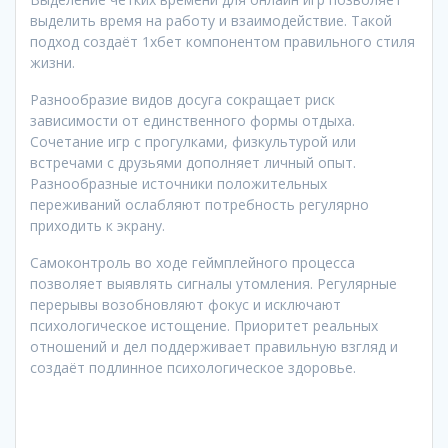
выделить время на работу и взаимодействие. Такой
подход создаёт 1хбет компонентом правильного стиля
жизни.
Разнообразие видов досуга сокращает риск
зависимости от единственного формы отдыха.
Сочетание игр с прогулками, физкультурой или
встречами с друзьями дополняет личный опыт.
Разнообразные источники положительных
переживаний ослабляют потребность регулярно
приходить к экрану.
Самоконтроль во ходе геймплейного процесса
позволяет выявлять сигналы утомления. Регулярные
перерывы возобновляют фокус и исключают
психологическое истощение. Приоритет реальных
отношений и дел поддерживает правильную взгляд и
создаёт подлинное психологическое здоровье.