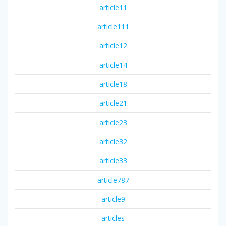
article11
article111
article12
article14
article18
article21
article23
article32
article33
article787
article9
articles