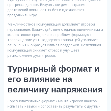
прогресса дальше. Визуальное демонстрация
достижений повышает 1х бет и вдохновляет
продолжить игру.
Межличностное коммуникация дополняет игровой
переживание. Взаимодействие с единомышленниками и
коллективное преодоление проблем формируют
товарищеские узы. Поддержка товарищей усиливает
отношения и образует климат поддержки. Позитивная
коммуникация снижает стресс и улучшает
расположение духа игроков.
Турнирный формат и
его влияние на
величину напряжения
Соревновательные форматы манят игроков шансом
испытать навыки и сопоставить результаты с другими