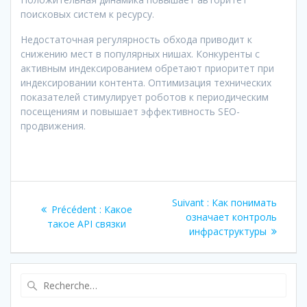
поисковых систем к ресурсу.
Недостаточная регулярность обхода приводит к
снижению мест в популярных нишах. Конкуренты с
активным индексированием обретают приоритет при
индексировании контента. Оптимизация технических
показателей стимулирует роботов к периодическим
посещениям и повышает эффективность SEO-
продвижения.
Navigation
Article
Suivant :
Как понимать
Article
Précédent :
Какое
de
suivant
означает контроль
précédent
такое API связки
:
инфраструктуры
:
l’article
Recherche
pour