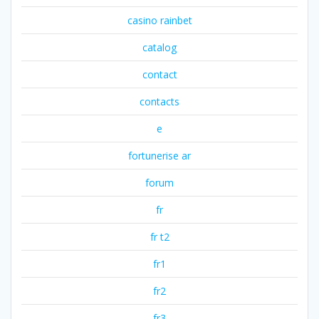
casino rainbet
catalog
contact
contacts
e
fortunerise ar
forum
fr
fr t2
fr1
fr2
fr3