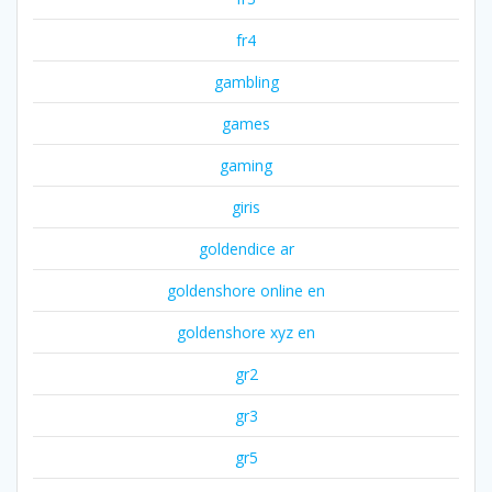
fr4
gambling
games
gaming
giris
goldendice ar
goldenshore online en
goldenshore xyz en
gr2
gr3
gr5