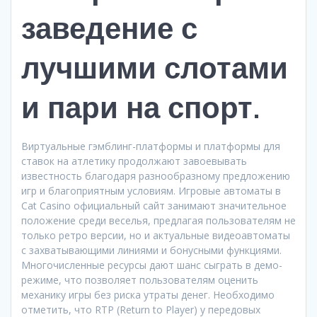
заведение с
лучшими слотами
и пари на спорт.
Виртуальные гэмблинг-платформы и платформы для
ставок на атлетику продолжают завоевывать
известность благодаря разнообразному предложению
игр и благоприятным условиям. Игровые автоматы в
Cat Casino официальный сайт занимают значительное
положение среди веселья, предлагая пользователям не
только ретро версии, но и актуальные видеоавтоматы
с захватывающими линиями и бонусными функциями.
Многочисленные ресурсы дают шанс сыграть в демо-
режиме, что позволяет пользователям оценить
механику игры без риска утраты денег. Необходимо
отметить, что RTP (Return to Player) у передовых