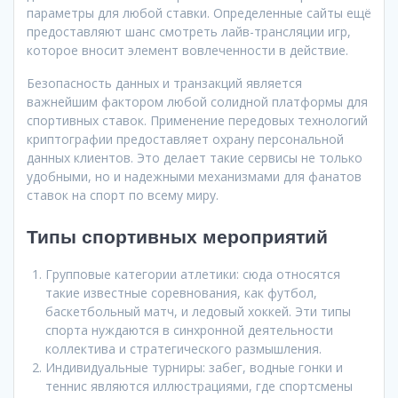
параметры для любой ставки. Определенные сайты ещё
предоставляют шанс смотреть лайв-трансляции игр,
которое вносит элемент вовлеченности в действие.
Безопасность данных и транзакций является
важнейшим фактором любой солидной платформы для
спортивных ставок. Применение передовых технологий
криптографии предоставляет охрану персональной
данных клиентов. Это делает такие сервисы не только
удобными, но и надежными механизмами для фанатов
ставок на спорт по всему миру.
Типы спортивных мероприятий
Групповые категории атлетики: сюда относятся
такие известные соревнования, как футбол,
баскетбольный матч, и ледовый хоккей. Эти типы
спорта нуждаются в синхронной деятельности
коллектива и стратегического размышления.
Индивидуальные турниры: забег, водные гонки и
теннис являются иллюстрациями, где спортсмены