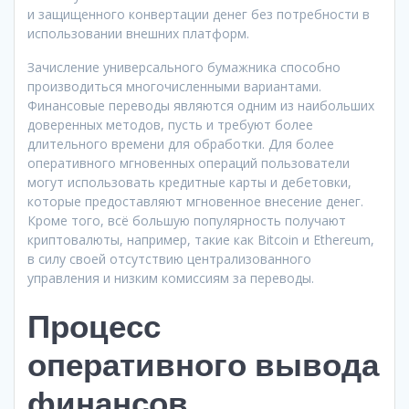
и защищенного конвертации денег без потребности в
использовании внешних платформ.
Зачисление универсального бумажника способно
производиться многочисленными вариантами.
Финансовые переводы являются одним из наибольших
доверенных методов, пусть и требуют более
длительного времени для обработки. Для более
оперативного мгновенных операций пользователи
могут использовать кредитные карты и дебетовки,
которые предоставляют мгновенное внесение денег.
Кроме того, всё большую популярность получают
криптовалюты, например, такие как Bitcoin и Ethereum,
в силу своей отсутствию централизованного
управления и низким комиссиям за переводы.
Процесс
оперативного вывода
финансов.