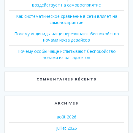
воздействует на самовосприятие
Как систематическое сравнение в сети влияет на
самовосприятие
Почему индивиды чаще переживают беспокойство
ночами из-за девайсов
Почему особы чаще испытывают беспокойство
ночами из-за гаджетов
COMMENTAIRES RÉCENTS
ARCHIVES
août 2026
juillet 2026