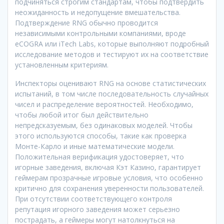
подчиняться строгим стандартам, чтобы подтвердить
неожиданность и недопущение вмешательства.
Подтверждение RNG обычно проводится
независимыми контрольными компаниями, вроде
eCOGRA или iTech Labs, которые выполняют подробный
исследование методов и тестируют их на соответствие
установленным критериям.
Инспекторы оценивают RNG на основе статистических
испытаний, в том числе последовательность случайных
чисел и распределение вероятностей. Необходимо,
чтобы любой итог был действительно
непредсказуемым, без одинаковых моделей. Чтобы
этого используются способы, такие как проверка
Монте-Карло и иные математические модели.
Положительная верификация удостоверяет, что
игорные заведения, включая Кэт Казино, гарантирует
геймерам прозрачные игровые условия, что особенно
критично для сохранения уверенности пользователей.
При отсутствии соответствующего контроля
репутация игорного заведения может серьезно
пострадать, а геймеры могут натолкнуться на