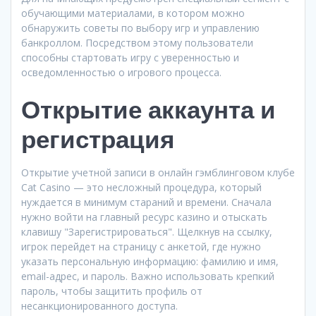
обучающими материалами, в котором можно
обнаружить советы по выбору игр и управлению
банкроллом. Посредством этому пользователи
способны стартовать игру с уверенностью и
осведомленностью о игрового процесса.
Открытие аккаунта и
регистрация
Открытие учетной записи в онлайн гэмблинговом клубе
Cat Casino — это несложный процедура, который
нуждается в минимум стараний и времени. Сначала
нужно войти на главный ресурс казино и отыскать
клавишу "Зарегистрироваться". Щелкнув на ссылку,
игрок перейдет на страницу с анкетой, где нужно
указать персональную информацию: фамилию и имя,
email-адрес, и пароль. Важно использовать крепкий
пароль, чтобы защитить профиль от
несанкционированного доступа.