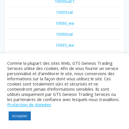
10000sat7
10005sat
10060_wa
10060sat
10065_wa
10100_sat2
Comme la plupart des sites Web, GTS Genesis Trading
10150_sat
Services utilise des cookies. Afin de vous fournir un service
personnalisé et d'améliorer le site, nous conservons des
10200_sat
informations sur la façon dont vous utilisez le site. Ces
cookies sont totalement sûrs et sécurisés et ne
10250_prod
contiendront jamais d'informations sensibles. Ils sont
utilisés uniquement par GTS Genesis Trading Services ou
les partenaires de confiance avec lesquels nous travaillons.
10260_sat
Protection de données
10300_sat
Accepter
10300_wa