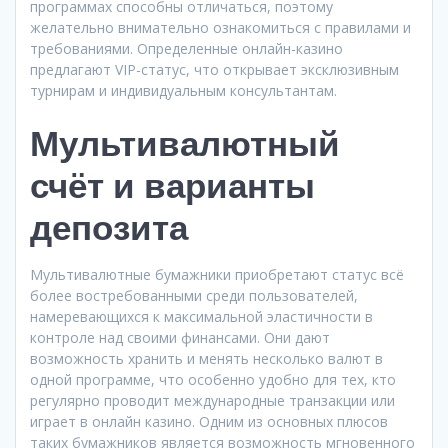
программах способны отличаться, поэтому
желательно внимательно ознакомиться с правилами и
требованиями. Определенные онлайн-казино
предлагают VIP-статус, что открывает эксклюзивным
турнирам и индивидуальным консультантам.
Мультивалютный
счёт и варианты
депозита
Мультивалютные бумажники приобретают статус всё
более востребованными среди пользователей,
намеревающихся к максимальной эластичности в
контроле над своими финансами. Они дают
возможность хранить и менять несколько валют в
одной программе, что особенно удобно для тех, кто
регулярно проводит международные транзакции или
играет в онлайн казино. Одним из основных плюсов
таких бумажников является возможность мгновенного