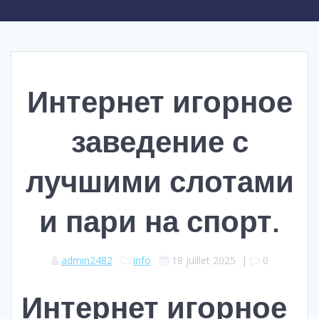
Интернет игорное
заведение с
лучшими слотами
и пари на спорт.
admin2482
info
18 juillet 2025
|
0
Интернет игорное