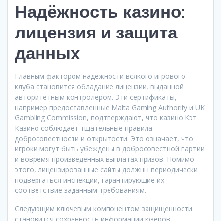
Надёжность казино:
лицензия и защита
данных
Главным фактором надежности всякого игрового
клуба становится обладание лицензии, выданной
авторитетным контролером. Эти сертификаты,
например предоставленные Malta Gaming Authority и UK
Gambling Commission, подтверждают, что казино Кэт
Казино соблюдает тщательные правила
добросовестности и открытости. Это означает, что
игроки могут быть убеждены в добросовестной партии
и вовремя произведённых выплатах призов. Помимо
этого, лицензированные сайты должны периодически
подвергаться инспекции, гарантирующие их
соответствие заданным требованиям.
Следующим ключевым компонентом защищенности
становится сохранность информации юзеров.