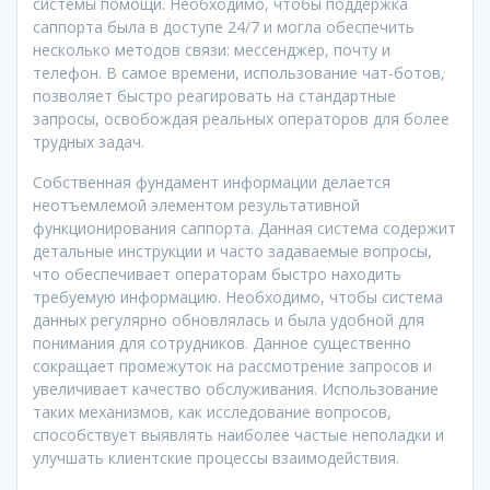
системы помощи. Необходимо, чтобы поддержка
саппорта была в доступе 24/7 и могла обеспечить
несколько методов связи: мессенджер, почту и
телефон. В самое времени, использование чат-ботов,
позволяет быстро реагировать на стандартные
запросы, освобождая реальных операторов для более
трудных задач.
Собственная фундамент информации делается
неотъемлемой элементом результативной
функционирования саппорта. Данная система содержит
детальные инструкции и часто задаваемые вопросы,
что обеспечивает операторам быстро находить
требуемую информацию. Необходимо, чтобы система
данных регулярно обновлялась и была удобной для
понимания для сотрудников. Данное существенно
сокращает промежуток на рассмотрение запросов и
увеличивает качество обслуживания. Использование
таких механизмов, как исследование вопросов,
способствует выявлять наиболее частые неполадки и
улучшать клиентские процессы взаимодействия.