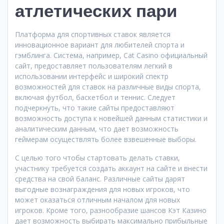
атлетических пари
Платформа для спортивных ставок является
инновационное вариант для любителей спорта и
гэмблинга. Система, например, Cat Casino официальный
сайт, предоставляет пользователям легкий в
использовании интерфейс и широкий спектр
возможностей для ставок на различные виды спорта,
включая футбол, баскетбол и теннис. Следует
подчеркнуть, что такие сайты предоставляют
возможность доступа к новейшей данным статистики и
аналитическим данным, что дает возможность
геймерам осуществлять более взвешенные выборы.
С целью того чтобы стартовать делать ставки,
участнику требуется создать аккаунт на сайте и внести
средства на свой баланс. Различные сайты дарят
выгодные вознаграждения для новых игроков, что
может оказаться отличным началом для новых
игроков. Кроме того, разнообразие шансов Кэт Казино
дает возможность выбирать максимально прибыльные