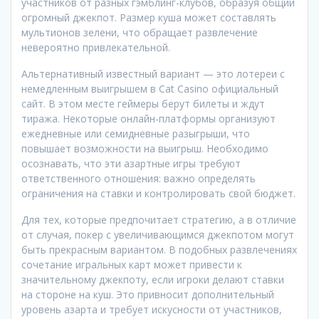
участников от разных гэмблинг-клубов, образуя общий
огромный джекпот. Размер куша может составлять
мультионов зелени, что обращает развлечение
невероятно привлекательной.
Альтернативный известный вариант — это лотереи с
немедленным выигрышем в Cat Casino официальный
сайт. В этом месте геймеры берут билеты и ждут
тиража. Некоторые онлайн-платформы организуют
ежедневные или семидневные разыгрыши, что
повышает возможности на выигрыш. Необходимо
осознавать, что эти азартные игры требуют
ответственного отношения: важно определять
ограничения на ставки и контролировать свой бюджет.
Для тех, которые предпочитает стратегию, а в отличие
от случая, покер с увеличивающимся джекпотом могут
быть прекрасным вариантом. В подобных развлечениях
сочетание игральных карт может привести к
значительному джекпоту, если игроки делают ставки
на стороне на куш. Это привносит дополнительный
уровень азарта и требует искусности от участников,