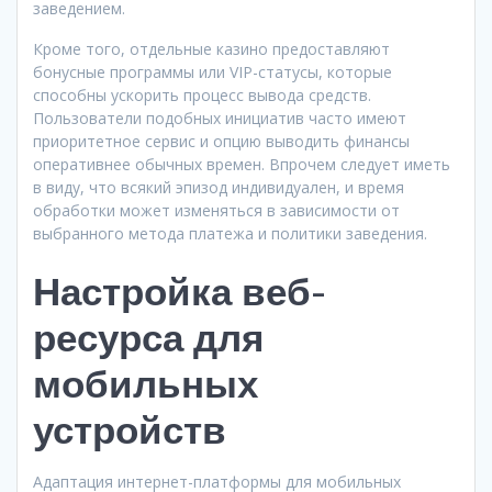
заведением.
Кроме того, отдельные казино предоставляют
бонусные программы или VIP-статусы, которые
способны ускорить процесс вывода средств.
Пользователи подобных инициатив часто имеют
приоритетное сервис и опцию выводить финансы
оперативнее обычных времен. Впрочем следует иметь
в виду, что всякий эпизод индивидуален, и время
обработки может изменяться в зависимости от
выбранного метода платежа и политики заведения.
Настройка веб-
ресурса для
мобильных
устройств
Адаптация интернет-платформы для мобильных