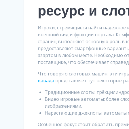
ресурс и сл
Игроки, стремящиеся найти надежное 
внешний вид и функции портала. Комфо
страниц выполняют основную роль в ю
предоставляют смартфонные варианты,
азартом в любом месте. Необходимо о
поставщике, что обеспечивает справе
Что говоря о слотовых машин, эти игр
вавада
представляет тут некоторые ра
Традиционные слоты: трёхцилиндро
Видео игровые автоматы: более сл
изображениями.
Нарастающие джекпоты: автоматы с
Особенное фокус стоит обратить пре