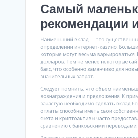
Самый маленьк
рекомендации и
Наименьший вклад — это существенны
определении интернет-казино. Больши
которые могут весьма варьироваться.
долларов. Тем не менее некоторые сай
бакс, что особенно заманчиво для новы
значительных затрат.
Следует помнить, что объем наименьш
вознаграждения и предложения. К прим
зачастую необходимо сделать вклад б
оплаты способны иметь свои собствен
счета и криптоактивы часто предоста
сравнению с банковскими переводами.