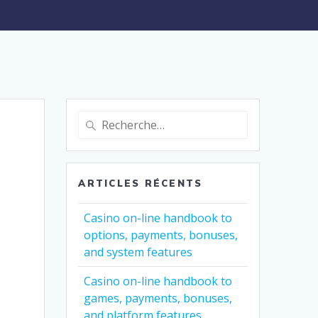
Recherche
pour
:
ARTICLES RÉCENTS
Casino on-line handbook to
options, payments, bonuses,
and system features
Casino on-line handbook to
games, payments, bonuses,
and platform features