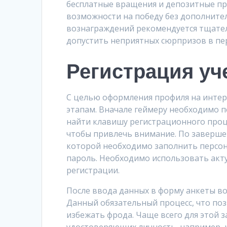
бесплатные вращения и депозитные пр
возможности на победу без дополните
вознаграждений рекомендуется тщатель
допустить неприятных сюрпризов в пе
Регистрация уч
С целью оформления профиля на интер
этапам. Вначале геймеру необходимо п
найти клавишу регистрационного проц
чтобы привлечь внимание. По заверше
которой необходимо заполнить персона
пароль. Необходимо использовать акт
регистрации.
После ввода данных в форму анкеты в
Данный обязательный процесс, что поз
избежать фрода. Чаще всего для этой