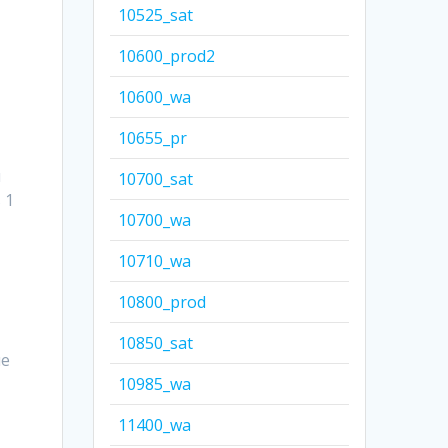
10525_sat
10600_prod2
10600_wa
10655_pr
и
10700_sat
 1
10700_wa
10710_wa
10800_prod
10850_sat
ые
10985_wa
11400_wa