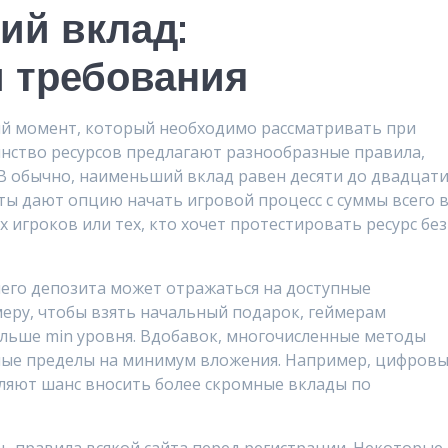
ий вклад:
 требования
й момент, который необходимо рассматривать при
нство ресурсов предлагают разнообразные правила,
 В обычно, наименьший вклад равен десяти до двадцат
ты дают опцию начать игровой процесс с суммы всего в
х игроков или тех, кто хочет протестировать ресурс без
его депозита может отражаться на доступные
еру, чтобы взять начальный подарок, геймерам
ольше min уровня. Вдобавок, многочисленные методы
ные пределы на минимум вложения. Например, цифров
вляют шанс вносить более скромные вклады по