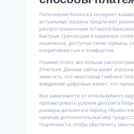
Пополнение баланса в интернет-казино
актуальные сервисы предлагают разно
распространёнными остаются банковски
быстрые транзакции и надёжную степен
кошельков, доступны такие сервисы, как
оперативностью и комфортом.
Помимо этого, всё больше распростра
Ethereum. Данные сайты манят игроков
заметить, что некоторые гэмблинг-пл
внедрение цифровых валют, что превр
Вне зависимости от используемого вар
просматривать условия депозита балан
размеры депозита и период обработки
наличие дополнительных мер предосто
подлинности, чтобы обеспечить макси