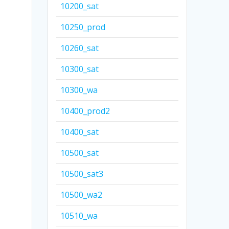
10200_sat
10250_prod
10260_sat
10300_sat
10300_wa
10400_prod2
10400_sat
10500_sat
10500_sat3
10500_wa2
10510_wa