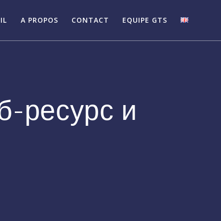
IL
A PROPOS
CONTACT
EQUIPE GTS
б-ресурс и