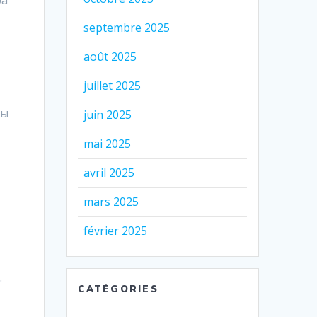
ра
septembre 2025
août 2025
juillet 2025
бы
juin 2025
mai 2025
avril 2025
mars 2025
février 2025
.
CATÉGORIES