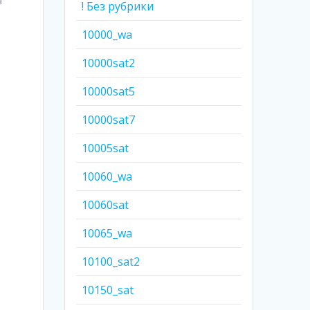
a
! Без рубрики
10000_wa
10000sat2
10000sat5
10000sat7
10005sat
10060_wa
10060sat
10065_wa
10100_sat2
10150_sat