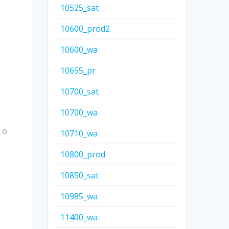
10525_sat
10600_prod2
10600_wa
10655_pr
10700_sat
10700_wa
 o
10710_wa
10800_prod
10850_sat
10985_wa
11400_wa