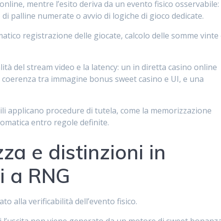
online, mentre l’esito deriva da un evento fisico osservabile:
o di palline numerate o avvio di logiche di gioco dedicate.
tico registrazione delle giocate, calcolo delle somme vinte
tà del stream video e la latency: un in diretta casino online
am, coerenza tra immagine bonus sweet casino e UI, e una
dabili applicano procedure di tutela, come la memorizzazione
tomatica entro regole definite.
za e distinzioni in
li a RNG
ato alla verificabilità dell’evento fisico.