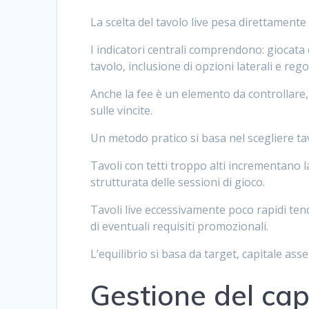
La scelta del tavolo live pesa direttamente s
I indicatori centrali comprendono: giocat
tavolo, inclusione di opzioni laterali e rego
Anche la fee è un elemento da controllare, 
sulle vincite.
Un metodo pratico si basa nel scegliere tav
Tavoli con tetti troppo alti incrementano
strutturata delle sessioni di gioco.
Tavoli live eccessivamente poco rapidi te
di eventuali requisiti promozionali.
L’equilibrio si basa da target, capitale ass
Gestione del capi