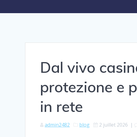
Dal vivo casi
protezione e po
in rete
admin2482
blog
2 juillet 2026
|