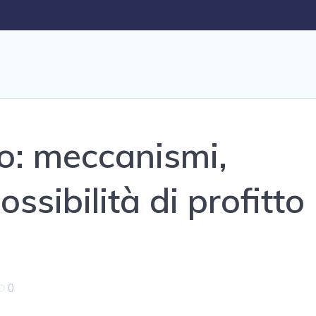
no: meccanismi,
ssibilità di profitto
0