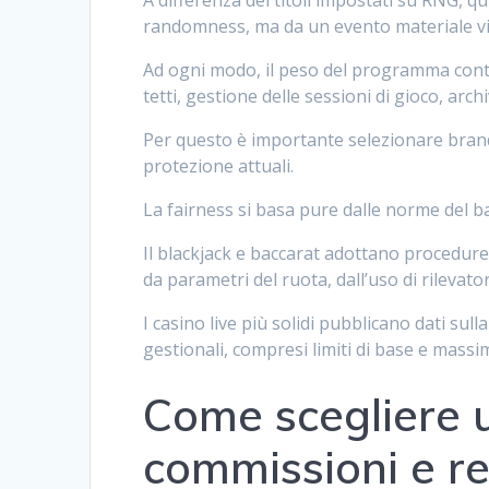
A differenza dei titoli impostati su RNG, 
randomness, ma da un evento materiale vis
Ad ogni modo, il peso del programma contin
tetti, gestione delle sessioni di gioco, archi
Per questo è importante selezionare brand
protezione attuali.
La fairness si basa pure dalle norme del b
Il blackjack e baccarat adottano procedure 
da parametri del ruota, dall’uso di rilevato
I casino live più solidi pubblicano dati sul
gestionali, compresi limiti di base e mass
Come scegliere un
commissioni e re