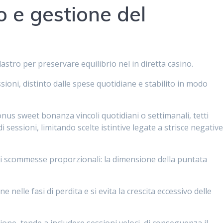
o e gestione del
astro per preservare equilibrio nel in diretta casino.
essioni, distinto dalle spese quotidiane e stabilito in modo
s sweet bonanza vincoli quotidiani o settimanali, tetti
sessioni, limitando scelte istintive legate a strisce negative
i scommesse proporzionali: la dimensione della puntata
 nelle fasi di perdita e si evita la crescita eccessivo delle