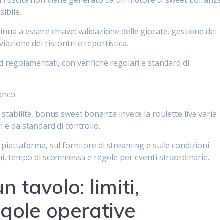
qui l’uscita non viene generato da un motore di sweet bonanz
ibile.
ua a essere chiave: validazione delle giocate, gestione dei
viazione dei riscontri e reportistica.
 regolamentati, con verifiche regolari e standard di
anco.
stabilite, bonus sweet bonanza invece la roulette live varia
ri e da standard di controllo.
la piattaforma, sul fornitore di streaming e sulle condizioni
imi, tempo di scommessa e regole per eventi straordinarie.
 tavolo: limiti,
gole operative