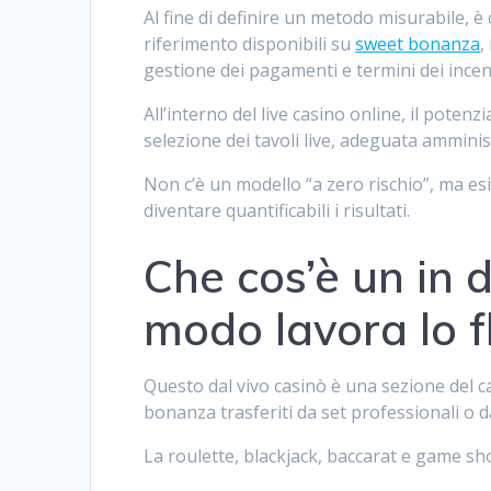
Al fine di definire un metodo misurabile, è 
riferimento disponibili su
sweet bonanza
,
gestione dei pagamenti e termini dei incent
All’interno del live casino online, il potenzi
selezione dei tavoli live, adeguata amminis
Non c’è un modello “a zero rischio”, ma esi
diventare quantificabili i risultati.
Che cos’è un in d
modo lavora lo f
Questo dal vivo casinò è una sezione del ca
bonanza trasferiti da set professionali o da s
La roulette, blackjack, baccarat e game sh