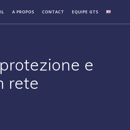
IL
A PROPOS
CONTACT
EQUIPE GTS
 protezione e
n rete