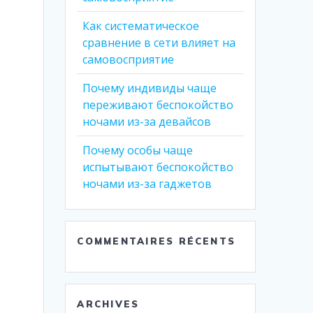
Как систематическое
сравнение в сети влияет на
самовосприятие
Почему индивиды чаще
переживают беспокойство
ночами из-за девайсов
Почему особы чаще
испытывают беспокойство
ночами из-за гаджетов
COMMENTAIRES RÉCENTS
ARCHIVES