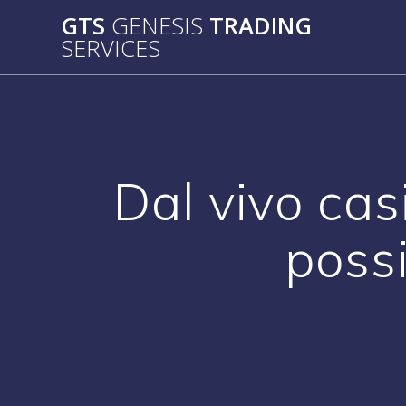
Passer
GTS
GENESIS
TRADING
au
SERVICES
contenu
Dal vivo cas
possi