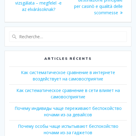
:
vizsgálata – megfelel -e
l’article
per casinò e qualità delle
az elvárásoknak?
scommesse
Recherche
pour
:
ARTICLES RÉCENTS
Как систематическое сравнение в интернете
воздействует на самовосприятие
Как систематическое сравнение в сети влияет на
самовосприятие
Почему индивиды чаще переживают беспокойство
ночами из-за девайсов
Почему особы чаще испытывают беспокойство
ночами из-за гаджетов