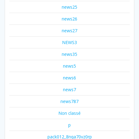
news25
news26
news27
NEWS3
news35
news5
news6
news7
news787
Non classé
p
pack012_8nqa70vz0rp