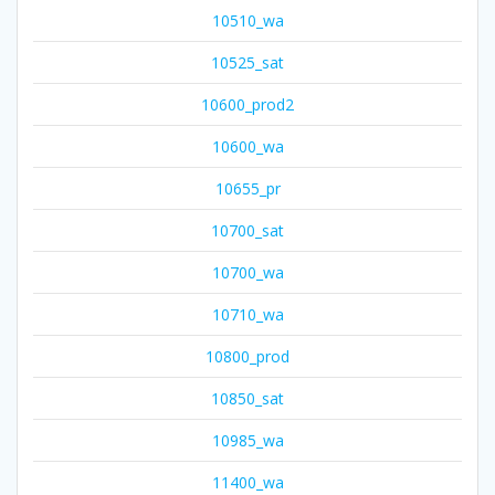
10510_wa
10525_sat
10600_prod2
10600_wa
10655_pr
10700_sat
10700_wa
10710_wa
10800_prod
10850_sat
10985_wa
11400_wa