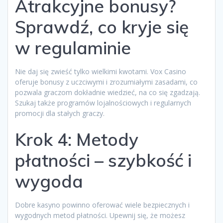
Atrakcyjne bonusy?
Sprawdź, co kryje się
w regulaminie
Nie daj się zwieść tylko wielkimi kwotami. Vox Casino
oferuje bonusy z uczciwymi i zrozumiałymi zasadami, co
pozwala graczom dokładnie wiedzieć, na co się zgadzają.
Szukaj także programów lojalnościowych i regularnych
promocji dla stałych graczy.
Krok 4: Metody
płatności – szybkość i
wygoda
Dobre kasyno powinno oferować wiele bezpiecznych i
wygodnych metod płatności. Upewnij się, że możesz