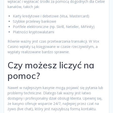
wpłacać i wypłacać środki za pomocą dogodnych dla Ciebie
kanałów, takich jak:
Karty kredytowe i debetowe (Visa, Mastercard)
Szybkie przelewy bankowe
Portfele elektroniczne (np. Skrill, Neteller, MiFinity)
Płatności kryptowalutami
Równie ważny jest czas przetwarzania transakcji. W Vox
Casino wpłaty są księgowane w czasie rzeczywistym, a
wypłaty realizowane bardzo sprawnie.
Czy możesz liczyć na
pomoc?
Nawet w najlepszym kasynie mogą pojawić się pytania lub
problemy techniczne. Dlatego tak ważny jest łatwo
dostępny i profesjonalny dział obsługi klienta. Upewnij się,
że kasyno oferuje wsparcie 24/7, najlepiej przez czat na
żywo (live chat), który jest najszybszą formą kontaktu.