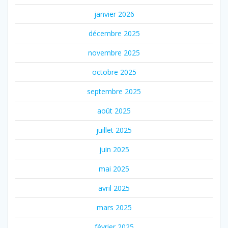
janvier 2026
décembre 2025
novembre 2025
octobre 2025
septembre 2025
août 2025
juillet 2025
juin 2025
mai 2025
avril 2025
mars 2025
février 2025