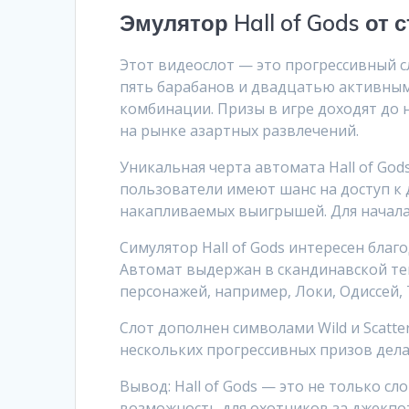
Эмулятор Hall of Gods от 
Этот видеослот — это прогрессивный 
пять барабанов и двадцатью активны
комбинации. Призы в игре доходят до 
на рынке азартных развлечений.
Уникальная черта автомата Hall of God
пользователи имеют шанс на доступ к 
накапливаемых выигрышей. Для начала 
Симулятор Hall of Gods интересен бл
Автомат выдержан в скандинавской те
персонажей, например, Локи, Одиссей, 
Слот дополнен символами Wild и Scatt
нескольких прогрессивных призов дел
Вывод: Hall of Gods — это не только с
возможность для охотников за джекпо