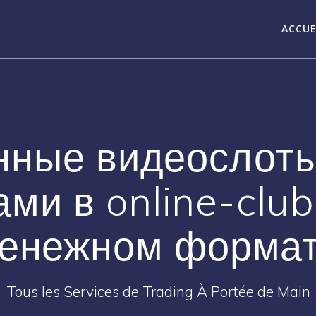
ACCUE
нные видеослоты
и в online-club
енежном форма
Tous les Services de Trading À Portée de Main