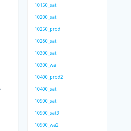
10150_sat
10200_sat
10250_prod
10260_sat
10300_sat
10300_wa
10400_prod2
,
10400_sat
10500_sat
10500_sat3
10500_wa2