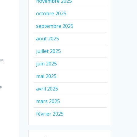
novembre 2025
octobre 2025
septembre 2025
août 2025
juillet 2025
ым
juin 2025
mai 2025
к
avril 2025
mars 2025
février 2025