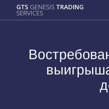
Passer
GTS
GENESIS
TRADING
au
SERVICES
contenu
Востребова
выигрышам
д