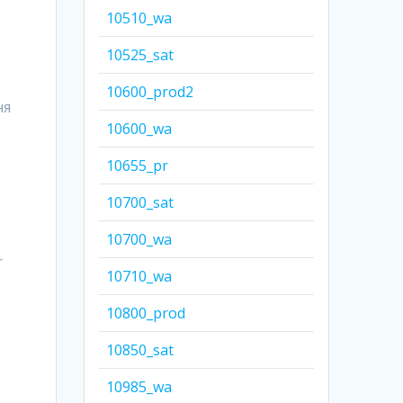
10510_wa
10525_sat
10600_prod2
ня
10600_wa
10655_pr
10700_sat
10700_wa
r
10710_wa
10800_prod
10850_sat
10985_wa