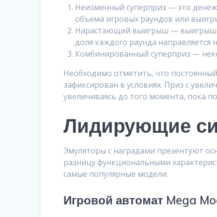
Неизменный суперприз — это денежн
объема игровых раундов или выигр
Нарастающий выигрыш — выигрышный
доля каждого раунда направляется 
Комбинированный суперприз — нек
Необходимо отметить, что постоянный 
зафиксирован в условиях. Приз с увел
увеличиваясь до того момента, пока по
Лидирующие си
Эмуляторы с наградами презентуют ос
разницу функциональными характерист
самые популярные модели.
Игровой автомат Mega Mo