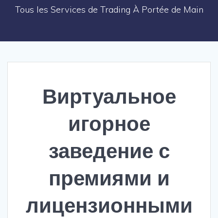
Tous les Services de Trading À Portée de Main
Виртуальное
игорное
заведение с
премиями и
лицензионными