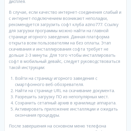
дисплея.
В случае, если качество интернет-соединения слабый и
с интернет-подключением возникают неполадки,
рекомендуется загрузить софт клуба azino777. Ссылку
для загрузки программы можно найти на главной
странице игорного заведения. Данная платформа
открыта всем пользователям на без оплаты. Этап
скачивания и инсталлирования софта требует не
дольше 2-3 минуты. Для того чтобы инсталлировать
софт в мобильный девайс, следует руководствоваться
такой инструкции:
Войти на страницу игорного заведения с
смартфонного веб-обозревателя.
Найти на странице URL на скачивание документа.
Разрешить загрузку ПО из непопулярных мест.
Сохранить сетапный архив в хранилище аппарата.
Активировать приложение инсталляции и ожидать
окончания процедуры.
После завершения на основном меню телефона