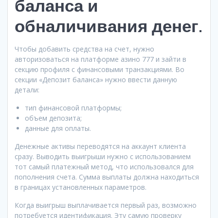
баланса и
обналичивания денег.
Чтобы добавить средства на счет, нужно
авторизоваться на платформе азино 777 и зайти в
секцию профиля с финансовыми транзакциями. Во
секции «Депозит баланса» нужно ввести данную
детали:
тип финансовой платформы;
объем депозита;
данные для оплаты.
Денежные активы переводятся на аккаунт клиента
сразу. Выводить выигрыши нужно с использованием
тот самый платежный метод, что использовался для
пополнения счета. Сумма выплаты должна находиться
в границах установленных параметров.
Когда выигрыш выплачивается первый раз, возможно
потребуется идентификация. Эту самую проверку