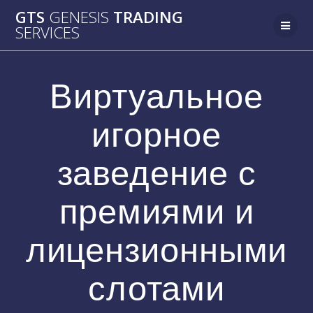
Passer
GTS
GENESIS
TRADING
au
SERVICES
contenu
Виртуальное
игорное
заведение с
премиями и
лицензионными
слотами