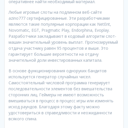
оперативнее найти необходимый материал.
Любые игровые слоты на подлинном веб-сайте
azino777 сертифицированные. Эти разработчиками
являются такие популярные корпорации как NetEnt,
Novomatic, EGT, Pragmatic Play, Endorphina, Evoplay.
Разработчики закладывают в кодовый алгоритм слот-
машин значительный уровень выплат. Прогнозируемый
отдача участнику равен 95 процентов и выше. Это
гарантирует большие вероятности на отдачу
значительной доли инвестированных капитала.
В основе функционирования одноруких бандитов
используется генератор случайных чисел.
Самостоятельный числовой программа генерирует
последовательности элементов без вмешательства
сторонних лиц. Геймеры не имеют возможность
вмешиваться в процесс в процесс игры или изменять
исход раундов. Благодаря этому факту можно
удостовериться в справедливости и неожиданности
всякого спина.