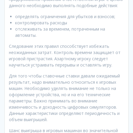
данного необходимо выполнять подобные действия:
определять ограничения для убытков и взносов;
контролировать расходы
отслеживать за временем, потраченным на
автоматы.
Следование этих правил способствует избежать
неожиданных затрат. Контроль времени защищает от
игровой пристрастия. Азартному игроку следует
научиться устраивать перерывы и оставлять игру.
Для того чтобы ставочные ставки давали ожидаемый
результат, надо внимательно относиться к игровых
машин. Необходимо уделять внимание не только на
оформление устройства, но и на его технические
параметры. Важно принимать во внимание
изменчивость и доходность цифровых симуляторов.
Данные характеристики определяют периодичность и
объем выигрышей.
Шанс выигрыша в игровых машинах во значительной