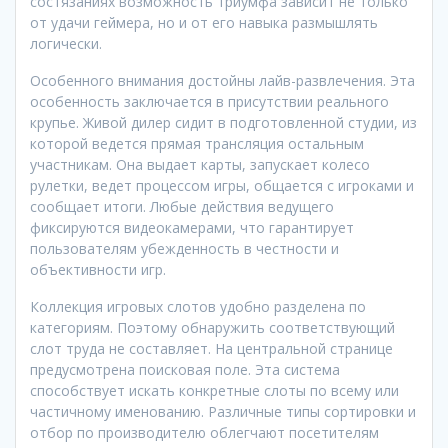
состязаниях возможность триумфа зависит не только
от удачи геймера, но и от его навыка размышлять
логически.
Особенного внимания достойны лайв-развлечения. Эта
особенность заключается в присутствии реального
крупье. Живой дилер сидит в подготовленной студии, из
которой ведется прямая трансляция остальным
участникам. Она выдает карты, запускает колесо
рулетки, ведет процессом игры, общается с игроками и
сообщает итоги. Любые действия ведущего
фиксируются видеокамерами, что гарантирует
пользователям убежденность в честности и
объективности игр.
Коллекция игровых слотов удобно разделена по
категориям. Поэтому обнаружить соответствующий
слот труда не составляет. На центральной странице
предусмотрена поисковая поле. Эта система
способствует искать конкретные слоты по всему или
частичному именованию. Различные типы сортировки и
отбор по производителю облегчают посетителям