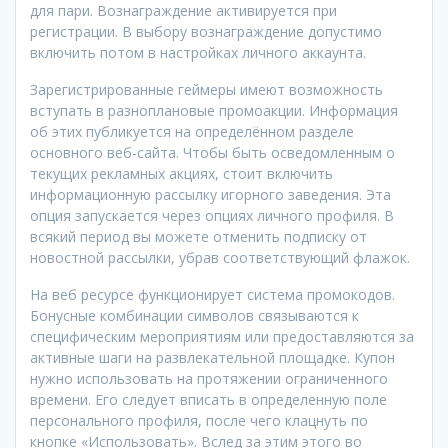
для пари. Вознаграждение активируется при
регистрации. В выбору вознаграждение допустимо
включить потом в настройках личного аккаунта.
Зарегистрированные геймеры имеют возможность
вступать в разноплановые промоакции. Информация
об этих публикуется на определённом разделе
основного веб-сайта. Чтобы быть осведомленным о
текущих рекламных акциях, стоит включить
информационную рассылку игорного заведения. Эта
опция запускается через опциях личного профиля. В
всякий период вы можете отменить подписку от
новостной рассылки, убрав соответствующий флажок.
На веб ресурсе функционирует система промокодов.
Бонусные комбинации символов связываются к
специфическим мероприятиям или предоставляются за
активные шаги на развлекательной площадке. Купон
нужно использовать на протяжении ограниченного
времени. Его следует вписать в определенную поле
персонального профиля, после чего клацнуть по
кнопке «Использовать». Вслед за этим этого во