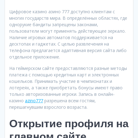
Цифровое казино азино 777 доступно клиентам с
многих государств мира. В определённых областях, где
однорукие бандиты запрещены законами,
пользователи могут применять действующее зеркало.
Наличие игровых автоматов поддерживается на
десктопах и гаджетах. С целью развлечения на
телефона предлагается адаптивная версия сайта либо
отдельное приложение.
На геймерском сайте предоставляются разные методы
платежа с помощью кредитных карт и электронных
кошельков. Принимать участие в чемпионатах и
лотереях, а также приобретать бонусы имеют право
только авторизованные игроки. Запись в онлайн-
казино
azino777
разрешена всем гостям,
перешагнувшим взрослого возраста.
Открытие профиля на
главном сайте