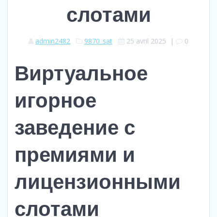
слотами
admin2482
9870_sat
25 avril 2025
|
0
Виртуальное
игорное
заведение с
премиями и
лицензионными
слотами