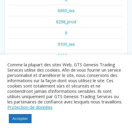
6860_wa
8298_prod
9
9100_wa
9110_wa
Comme la plupart des sites Web, GTS Genesis Trading
9500_wa2
Services utilise des cookies. Afin de vous fournir un service
personnalisé et d'améliorer le site, nous conservons des
9600_sat2
informations sur la façon dont vous utilisez le site. Ces
cookies sont totalement sûrs et sécurisés et ne
9650_wa
contiendront jamais d'informations sensibles. Ils sont
utilisés uniquement par GTS Genesis Trading Services ou
9700_sat
les partenaires de confiance avec lesquels nous travaillons.
Protection de données
9700_sat2
Accepter
9870_sat