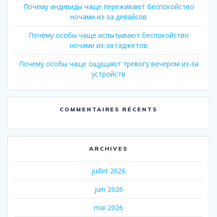
Почему индивиды чаще переживают беспокойство
ночами из-за девайсов
Почему особы чаще испытывают беспокойство
ночами из-за гаджетов
Почему особы чаще ощущают тревогу вечером из-за
устройств
COMMENTAIRES RÉCENTS
ARCHIVES
juillet 2026
juin 2026
mai 2026