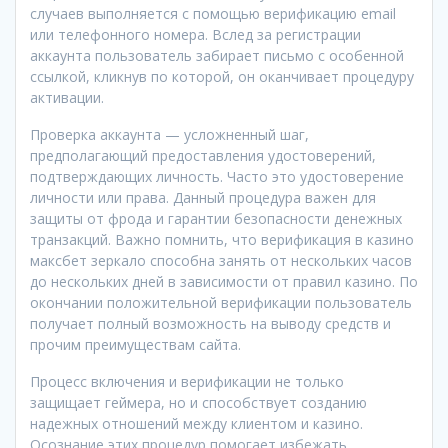
случаев выполняется с помощью верификацию email
или телефонного номера. Вслед за регистрации
аккаунта пользователь забирает письмо с особенной
ссылкой, кликнув по которой, он оканчивает процедуру
активации.
Проверка аккаунта — усложненный шаг,
предполагающий предоставления удостоверений,
подтверждающих личность. Часто это удостоверение
личности или права. Данный процедура важен для
защиты от фрода и гарантии безопасности денежных
транзакций. Важно помнить, что верификация в казино
максбет зеркало способна занять от нескольких часов
до нескольких дней в зависимости от правил казино. По
окончании положительной верификации пользователь
получает полный возможность на выводу средств и
прочим преимуществам сайта.
Процесс включения и верификации не только
защищает геймера, но и способствует созданию
надежных отношений между клиентом и казино.
Осознание этих процедур помогает избежать