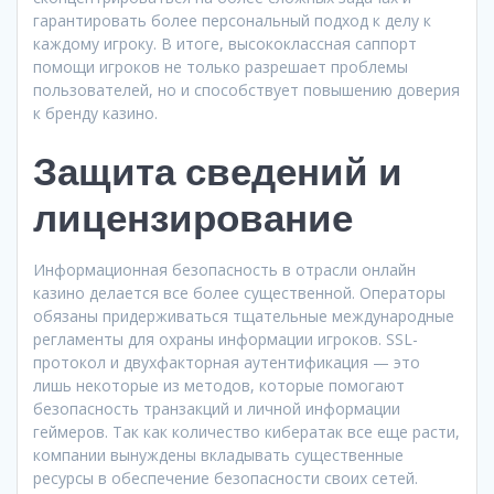
гарантировать более персональный подход к делу к
каждому игроку. В итоге, высококлассная саппорт
помощи игроков не только разрешает проблемы
пользователей, но и способствует повышению доверия
к бренду казино.
Защита сведений и
лицензирование
Информационная безопасность в отрасли онлайн
казино делается все более существенной. Операторы
обязаны придерживаться тщательные международные
регламенты для охраны информации игроков. SSL-
протокол и двухфакторная аутентификация — это
лишь некоторые из методов, которые помогают
безопасность транзакций и личной информации
геймеров. Так как количество кибератак все еще расти,
компании вынуждены вкладывать существенные
ресурсы в обеспечение безопасности своих сетей.