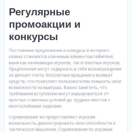
Регулярные
промоакции и
конкурсы
Постоянные предложения и конкурсы в интернет-
казино становятся ключевым элементом геймплея,
маня как начинающих игроков, так и опытных игроков.
Предложения могут содержать в себя вознаграждения
за депозит счета, бесплатные вращения и возврат
средств, что позволяет пользователям повысить свои
возможности на выигрыш. Важно заметить, что
требования вступления могут варьироваться: от
простых ставочных условий до трудных квестов с
многослойными задачами.
Соревнования же предоставляют игрокам
возможность демонстрировать свои способности и
тактическое мышление. Соревнования по игровым