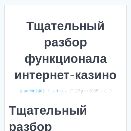
Тщательный
разбор
функционала
интернет-казино
admin2482
articles
27 juin 2025
|
0
Тщательный
разбор