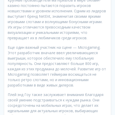
Крупные производители материалов в мире онлайн-
казино постоянно пытаются поразить игроков
новшествами и уровнем исполнения. Одним из лидеров
выступает бренд NetEnt, знаменитая своими яркими
игровыми слотами и волнующими бонусными играми.
Их игры отличаются превосходным качеством
визуализации и уникальными историями, что
превращает их в любимчиков среди игроков.
Еще один важный участник на сцене — Microgaming.
Этот разработчик вначале ввел увеличивающиеся
выигрыши, которое обеспечило ему глобальную
популярность. Они предоставляют больше 800 игр,
каждая из этих продумана до мелочей. Развитие игр от
Microgaming позволяет геймерам восхищаться не
только ретро слотами, но и инновационными
разработками в виде живых дилеров.
Плей энд Гоу также заслуживает внимания благодаря
своей умению подстраиваться к нуждам рынка. Они
сосредоточены на мобильных играх, что делает их
идеальными для актуальных игроков, выбирающих