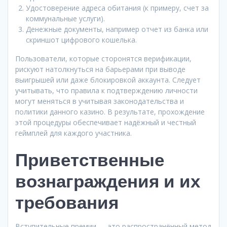
Удостоверение адреса обитания (к примеру, счет за
коммунальные услуги).
Денежные документы, например отчет из банка или
скриншот цифрового кошелька.
Пользователи, которые сторонятся верификации,
рискуют натолкнуться на барьерами при выводе
выигрышей или даже блокировкой аккаунта. Следует
учитывать, что правила к подтверждению личности
могут меняться в учитывая законодательства и
политики данного казино. В результате, прохождение
этой процедуры обеспечивает надёжный и честный
геймплей для каждого участника.
Приветственные
вознаграждения и их
требования
Вступительные премии — это распространённый метод