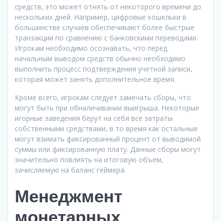
средств, это может отнять от некоторого времени до
нескольких дней. Например, цифровые кошельки в
большинстве случаев обеспечивают более быстрые
транзакции по сравнению с банковскими переводами.
Игрокам необходимо осознавать, что перед
начальным выводом средств обычно необходимо
выполнить процесс подтверждения учетной записи,
которая может занять дополнительное время.
Кроме всего, игрокам следует замечать сборы, что
могут быть при обналичивании выигрыша. Некоторые
игорные заведения берут на себя все затраты
собственными средствами, в то время как остальные
могут взимать фиксированный процент от выводимой
суммы или фиксированную плату. Данные сборы могут
значительно повлиять на итоговую объем,
зачисляемую на баланс геймера.
Менеджмент
монетарных