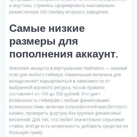
и акустики, стремясь сформировать максимально
реалистичную обстановку игорного заведения.
Самые низкие
размеры для
пополнения аккаунт.
Внесение аккаунта в виртуальном гэмблинге — важный
этап для любого геймера. Наименьшая величина для
вклада может варьироваться в зависимости от
выбранной игрового ресурса, но как правило
составляет от 100 до 500 рублей. Это дает
возможность геймерам с любым финансовыми
возможностями, включая пользователей максбетслотс
казино, проверить фортуну без крупных финансовых
вложений. Для тех, что любит значительно серьезные
ставки, всегда есть возможность добавить средства на
большую сумму.