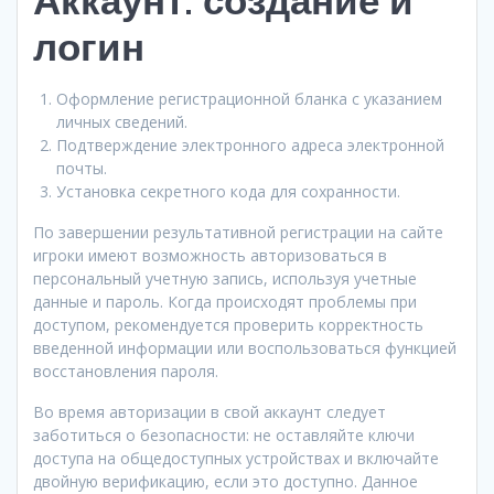
логин
Оформление регистрационной бланка с указанием
личных сведений.
Подтверждение электронного адреса электронной
почты.
Установка секретного кода для сохранности.
По завершении результативной регистрации на сайте
игроки имеют возможность авторизоваться в
персональный учетную запись, используя учетные
данные и пароль. Когда происходят проблемы при
доступом, рекомендуется проверить корректность
введенной информации или воспользоваться функцией
восстановления пароля.
Во время авторизации в свой аккаунт следует
заботиться о безопасности: не оставляйте ключи
доступа на общедоступных устройствах и включайте
двойную верификацию, если это доступно. Данное