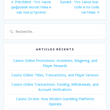
Article
Article
Précédent :
Что такое
Suivant :
Что такое low-
de
précédent
suivant
цифровая экосистема и
code и no-code
:
:
как она устроена
системы
l’article
Recherche
pour
:
ARTICLES RÉCENTS
Casino Online Promotions: Incentives, Wagering, and
Player Rewards
Casino Online: Titles, Transactions, and Player Services
Casino Online Transactions: Funding, Withdrawals, and
Account Verifications
Casino On-line: How Modern Gambling Platforms
Operate