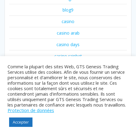
blog9
casino
casino arab
casino days
casino rainbet
Comme la plupart des sites Web, GTS Genesis Trading
catalog
Services utilise des cookies. Afin de vous fournir un service
personnalisé et d'améliorer le site, nous conservons des
contact
informations sur la façon dont vous utilisez le site. Ces
cookies sont totalement sûrs et sécurisés et ne
contacts
contiendront jamais d'informations sensibles. Ils sont
utilisés uniquement par GTS Genesis Trading Services ou
e
les partenaires de confiance avec lesquels nous travaillons.
Protection de données
fortunerise ar
Accepter
forum