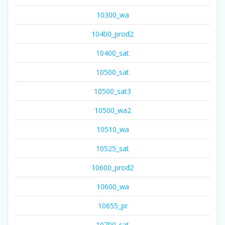
10300_wa
10400_prod2
10400_sat
10500_sat
10500_sat3
10500_wa2
10510_wa
10525_sat
10600_prod2
10600_wa
10655_pr
10700_sat