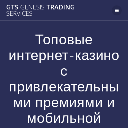
Passer
GTS
GENESIS
TRADING
au
SERVICES
contenu
Топовые
интернет-казино
с
привлекательны
ми премиями и
мобильной