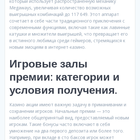
который использует распространённую механику
Megaways, увеличивая количество возможных
выигрышных комбинаций до 117 649. Этот аппарат
сочетает в себе части традиционного приключения с
современными функциями, включая такие как лавинные
катушки и множители выигрышей, что превращает его
в истинного любимца среди геймеров, стремящихся к
новым эмоциям в интернет-казино.
Игровые залы
премии: категории и
условия получения.
Казино акции имеют важную задачу в приманивании и
сохранении игроков. Начальные премии — это
наиболее общепринятый вид, предоставляемый новым
игрокам. Такие бонусы часто включают в себя
умножение на два первого депозита или более того.
Например, при вкладе в сто баксов игрок может