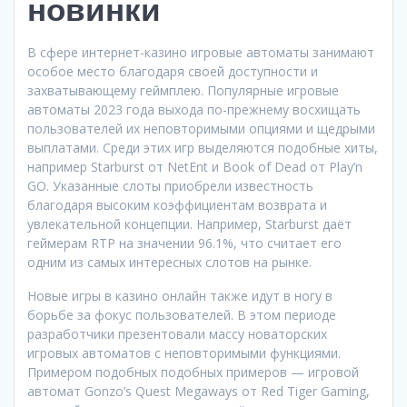
новинки
В сфере интернет-казино игровые автоматы занимают
особое место благодаря своей доступности и
захватывающему геймплею. Популярные игровые
автоматы 2023 года выхода по-прежнему восхищать
пользователей их неповторимыми опциями и щедрыми
выплатами. Среди этих игр выделяются подобные хиты,
например Starburst от NetEnt и Book of Dead от Play’n
GO. Указанные слоты приобрели известность
благодаря высоким коэффициентам возврата и
увлекательной концепции. Например, Starburst даёт
геймерам RTP на значении 96.1%, что считает его
одним из самых интересных слотов на рынке.
Новые игры в казино онлайн также идут в ногу в
борьбе за фокус пользователей. В этом периоде
разработчики презентовали массу новаторских
игровых автоматов с неповторимыми функциями.
Примером подобных подобных примеров — игровой
автомат Gonzo’s Quest Megaways от Red Tiger Gaming,