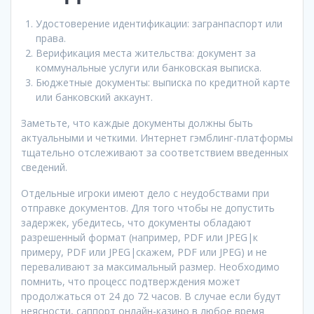
Удостоверение идентификации: загранпаспорт или
права.
Верификация места жительства: документ за
коммунальные услуги или банковская выписка.
Бюджетные документы: выписка по кредитной карте
или банковский аккаунт.
Заметьте, что каждые документы должны быть
актуальными и четкими. Интернет гэмблинг-платформы
тщательно отслеживают за соответствием введенных
сведений.
Отдельные игроки имеют дело с неудобствами при
отправке документов. Для того чтобы не допустить
задержек, убедитесь, что документы обладают
разрешенный формат (например, PDF или JPEG|к
примеру, PDF или JPEG|скажем, PDF или JPEG) и не
переваливают за максимальный размер. Необходимо
помнить, что процесс подтверждения может
продолжаться от 24 до 72 часов. В случае если будут
неясности, саппорт онлайн-казино в любое время