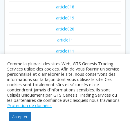
article018
article019
article020
article11
article111
article12
Comme la plupart des sites Web, GTS Genesis Trading
Services utilise des cookies. Afin de vous fournir un service
article14
personnalisé et d'améliorer le site, nous conservons des
informations sur la façon dont vous utilisez le site. Ces
article18
cookies sont totalement sûrs et sécurisés et ne
contiendront jamais d'informations sensibles. Ils sont
utilisés uniquement par GTS Genesis Trading Services ou
article21
les partenaires de confiance avec lesquels nous travaillons.
Protection de données
article23
Accepter
article32
article33