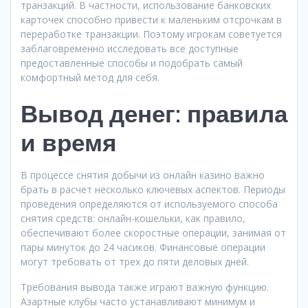
транзакций. В частности, использование банковских
карточек способно привести к маленьким отсрочкам в
переработке транзакции. Поэтому игрокам советуется
заблаговременно исследовать все доступные
предоставленные способы и подобрать самый
комфортный метод для себя.
Вывод денег: правила
и время
В процессе снятия добычи из онлайн казино важно
брать в расчет несколько ключевых аспектов. Периоды
проведения определяются от используемого способа
снятия средств: онлайн-кошельки, как правило,
обеспечивают более скоростные операции, занимая от
пары минуток до 24 часиков. Финансовые операции
могут требовать от трех до пяти деловых дней.
Требования вывода также играют важную функцию.
Азартные клубы часто устанавливают минимум и