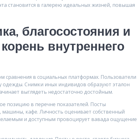
та становится в галерею идеальных жизней, повышая
ка, благосостояния и
 корень внутреннего
м сравнения в социальных платформах. Пользователи
ру одежды. Снимки иных индивидов образуют эталон
начинает выглядеть недостаточно достойным.
ое позицию в перечне показателей. Посты
 машины, кафе. Личность оценивает собственный
 желаемым и доступным провоцирует вавада ощущение