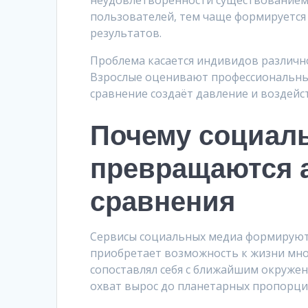
неудовлетворённости существованием.
пользователей, тем чаще формируетс
результатов.
Проблема касается индивидов различно
Взрослые оценивают профессиональный
сравнение создаёт давление и воздейс
Почему социал
превращаются 
сравнения
Сервисы социальных медиа формируют
приобретает возможность к жизни мн
сопоставлял себя с ближайшим окружен
охват вырос до планетарных пропорци