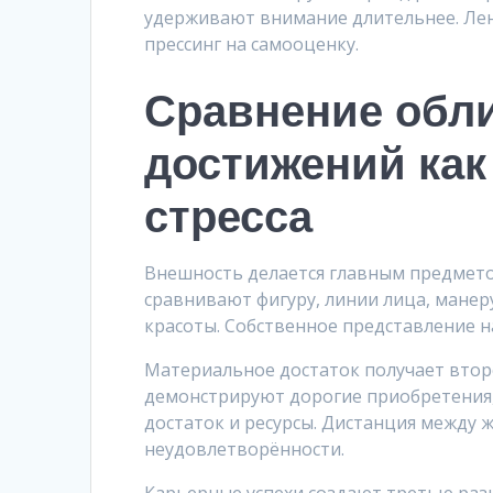
удерживают внимание длительнее. Лен
прессинг на самооценку.
Сравнение обли
достижений как
стресса
Внешность делается главным предмето
сравнивают фигуру, линии лица, мане
красоты. Собственное представление 
Материальное достаток получает втор
демонстрируют дорогие приобретения,
достаток и ресурсы. Дистанция между
неудовлетворённости.