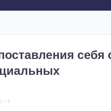
поставления себя 
оциальных
|
0