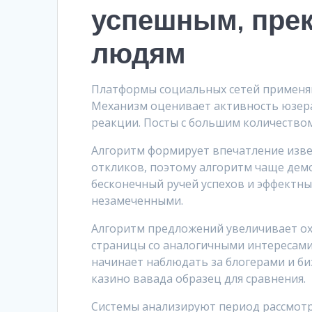
успешным, пре
людям
Платформы социальных сетей применя
Механизм оценивает активность юзера
реакции. Посты с большим количеством
Алгоритм формирует впечатление изве
откликов, поэтому алгоритм чаще дем
бесконечный ручей успехов и эффектн
незамеченными.
Алгоритм предложений увеличивает охв
страницы со аналогичными интересами,
начинает наблюдать за блогерами и б
казино вавада образец для сравнения.
Системы анализируют период рассмотр