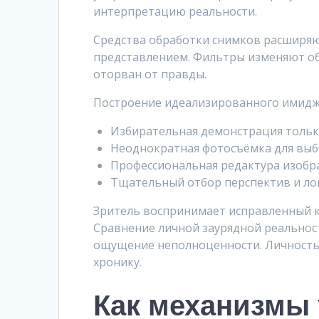
интерпретацию реальности.
Средства обработки снимков расширяю
представлением. Фильтры изменяют обл
оторван от правды.
Построение идеализированного имидж
Избирательная демонстрация тольк
Неоднократная фотосъёмка для выб
Профессиональная редактура изоб
Тщательный отбор перспектив и л
Зритель воспринимает исправленный к
Сравнение личной заурядной реальнос
ощущение неполноценности. Личность 
хронику.
Как механизмы 