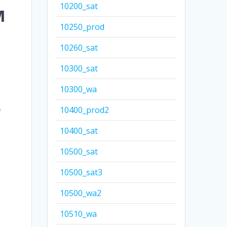
10200_sat
м
10250_prod
10260_sat
10300_sat
10300_wa
е
10400_prod2
10400_sat
10500_sat
10500_sat3
10500_wa2
10510_wa