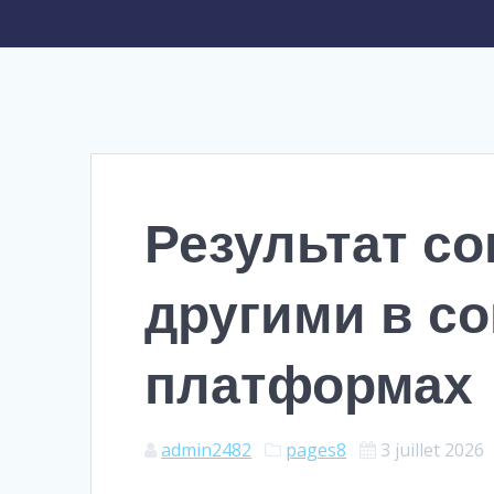
Результат со
другими в с
платформах
admin2482
pages8
3 juillet 2026