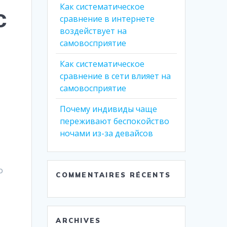
Как систематическое
с
сравнение в интернете
воздействует на
самовосприятие
Как систематическое
сравнение в сети влияет на
самовосприятие
Почему индивиды чаще
переживают беспокойство
ночами из-за девайсов
о
COMMENTAIRES RÉCENTS
ARCHIVES