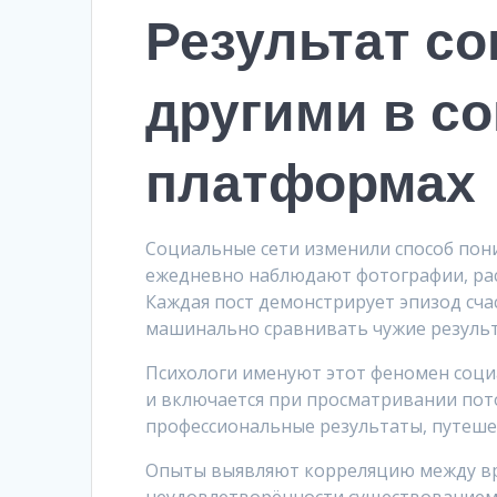
Результат со
другими в с
платформах
Социальные сети изменили способ пон
ежедневно наблюдают фотографии, рас
Каждая пост демонстрирует эпизод сча
машинально сравнивать чужие результ
Психологи именуют этот феномен соци
и включается при просматривании пот
профессиональные результаты, путешес
Опыты выявляют корреляцию между вр