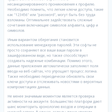
несанкционированного проникновения к профилю.
Необходимо помнить, что легкие ключи доступа, такие
как "123456" или "password", могут быть без труда
взломаны. Оптимальнее задействовать сложные
сочетания включающие символов алфавита, цифр и
символов.
Иным вариантом оберегания становится
использование менеджеров паролей. Эти софты не
просто сохраняют все ваши ваши пароли в
зашифрованном виде, но также способствуют
создавать надежные комбинации. Помимо этого,
данные приложения автоматически заполняют поля
ввода на веб-сайтах, что упрощает процесс логина.
Также необходимо периодически обновлять свои
ключи доступа и отслеживать новостями о вероятных
компрометациях данных.
Не менее значимым моментом является проверка
активности на аккаунте. Большинство платформ дают
шанс мониторить хронологию входов и операции в
учетной записи. В случае, если вы лично увидели