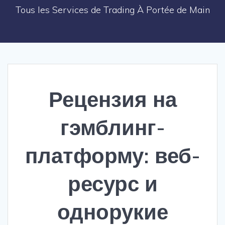
Tous les Services de Trading À Portée de Main
Рецензия на
гэмблинг-
платформу: веб-
ресурс и
однорукие