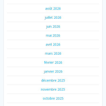
août 2026
juillet 2026
juin 2026
mai 2026
avril 2026
mars 2026
février 2026
janvier 2026
décembre 2025
novembre 2025
octobre 2025