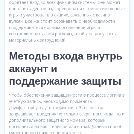
обретает вход ко всех функциям системы. Они может
пополнять депозиты, соревноваться в многочисленные
игры и участвовать в акциях, связанных с казино
вулкан. Всё же стоит осознавать о необходимости
придерживаться нормам осознанной игры и
контролировать свои расходы, чтобы не допустить
материальных затруднений.
Методы входа внутрь
аккаунт и
поддержание защиты
Чтобы обеспечения защищенности в процессе логина в
учетную запись, необходимо применять
двухфакторную аутентификацию. Этот метод
запрашивает введения не только секретного кода, но и
дополнительного защитного номера, который
посылается на ваш телефон или e-mail. Данный способ
существенно снижает вероятность