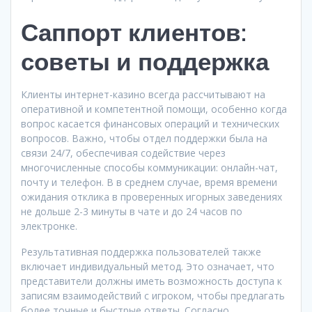
Саппорт клиентов:
советы и поддержка
Клиенты интернет-казино всегда рассчитывают на
оперативной и компетентной помощи, особенно когда
вопрос касается финансовых операций и технических
вопросов. Важно, чтобы отдел поддержки была на
связи 24/7, обеспечивая содействие через
многочисленные способы коммуникации: онлайн-чат,
почту и телефон. В в среднем случае, время времени
ожидания отклика в проверенных игорных заведениях
не дольше 2-3 минуты в чате и до 24 часов по
электронке.
Результативная поддержка пользователей также
включает индивидуальный метод. Это означает, что
представители должны иметь возможность доступа к
записям взаимодействий с игроком, чтобы предлагать
более точные и быстрые ответы. Согласно