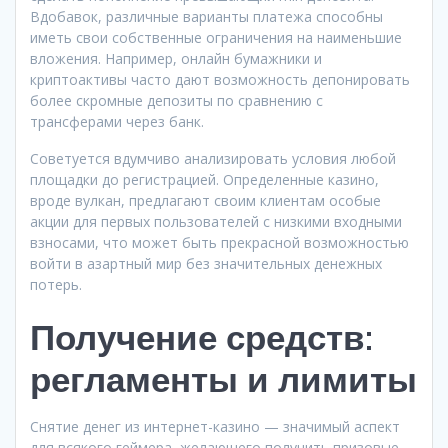
Вдобавок, различные варианты платежа способны
иметь свои собственные ограничения на наименьшие
вложения. Например, онлайн бумажники и
криптоактивы часто дают возможность депонировать
более скромные депозиты по сравнению с
трансферами через банк.
Советуется вдумчиво анализировать условия любой
площадки до регистрацией. Определенные казино,
вроде вулкан, предлагают своим клиентам особые
акции для первых пользователей с низкими входными
взносами, что может быть прекрасной возможностью
войти в азартный мир без значительных денежных
потерь.
Получение средств:
регламенты и лимиты
Снятие денег из интернет-казино — значимый аспект
для всякого геймера, желающего получить призовые