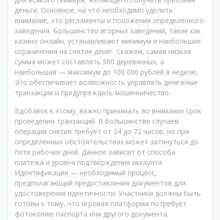
деньги. Основное, на что необходимо уделить
внимание, это регламенты и положения определенного
заведения. Большинство игорных заведений, такие как
казино онлайн, устанавливают минимум и наибольшие
ограничения на снятие денег. Скажем, самая низкая
сумма может составлять 500 деревянных, а
наибольшая — максимум до 100 000 рублей в неделю.
Это обеспечивает возможность управлять денежные
транзакции и предупреждать мошенничество.
Вдобавок к этому, важно принимать во внимание срок
проведения транзакций. В большинстве случаев
операция снятия требует от 24 до 72 часов, но при
определённых обстоятельствах может затянуться до
пяти рабочих дней. Данное зависит от способа
платежа и уровня подтверждения аккаунта.
Идентификация — необходимый процесс,
предполагающий предоставления документов для
удостоверения идентичности. Участники должны быть
готовы к тому, что игровая платформа потребует
фотокопию паспорта или другого документа,