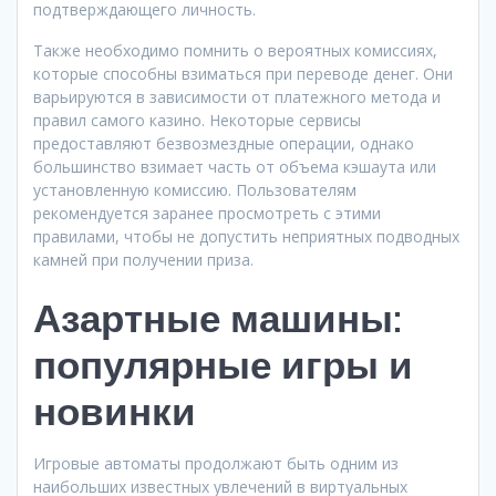
подтверждающего личность.
Также необходимо помнить о вероятных комиссиях,
которые способны взиматься при переводе денег. Они
варьируются в зависимости от платежного метода и
правил самого казино. Некоторые сервисы
предоставляют безвозмездные операции, однако
большинство взимает часть от объема кэшаута или
установленную комиссию. Пользователям
рекомендуется заранее просмотреть с этими
правилами, чтобы не допустить неприятных подводных
камней при получении приза.
Азартные машины:
популярные игры и
новинки
Игровые автоматы продолжают быть одним из
наибольших известных увлечений в виртуальных