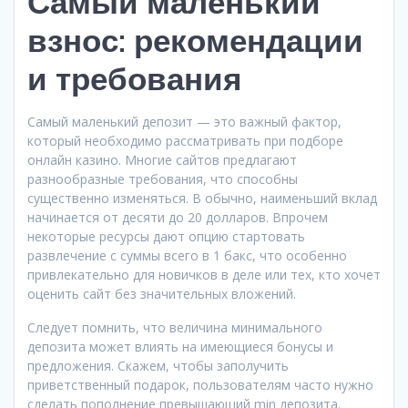
Самый маленький
взнос: рекомендации
и требования
Самый маленький депозит — это важный фактор,
который необходимо рассматривать при подборе
онлайн казино. Многие сайтов предлагают
разнообразные требования, что способны
существенно изменяться. В обычно, наименьший вклад
начинается от десяти до 20 долларов. Впрочем
некоторые ресурсы дают опцию стартовать
развлечение с суммы всего в 1 бакс, что особенно
привлекательно для новичков в деле или тех, кто хочет
оценить сайт без значительных вложений.
Следует помнить, что величина минимального
депозита может влиять на имеющиеся бонусы и
предложения. Скажем, чтобы заполучить
приветственный подарок, пользователям часто нужно
сделать пополнение превышающий min депозита.