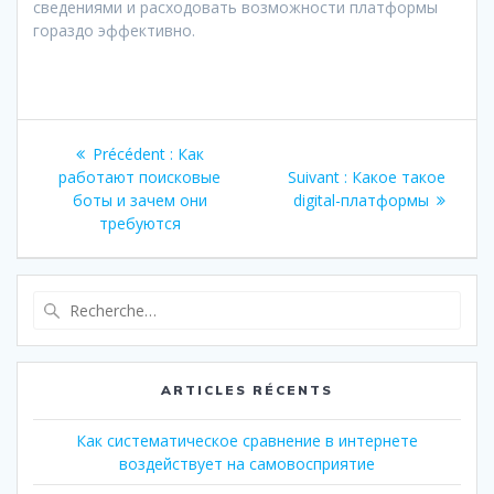
сведениями и расходовать возможности платформы
гораздо эффективно.
Navigation
Article
Précédent :
Как
de
précédent
Article
работают поисковые
Suivant :
Какое такое
:
suivant
боты и зачем они
digital-платформы
l’article
:
требуются
Recherche
pour
:
ARTICLES RÉCENTS
Как систематическое сравнение в интернете
воздействует на самовосприятие