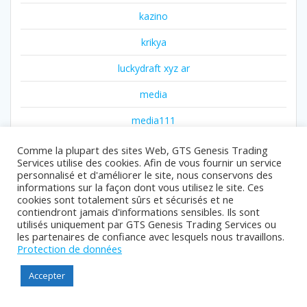
kazino
krikya
luckydraft xyz ar
media
media111
media22
Comme la plupart des sites Web, GTS Genesis Trading
Services utilise des cookies. Afin de vous fournir un service
news
personnalisé et d'améliorer le site, nous conservons des
informations sur la façon dont vous utilisez le site. Ces
news011
cookies sont totalement sûrs et sécurisés et ne
contiendront jamais d'informations sensibles. Ils sont
utilisés uniquement par GTS Genesis Trading Services ou
news06
les partenaires de confiance avec lesquels nous travaillons.
Protection de données
news10
Accepter
news12
news14