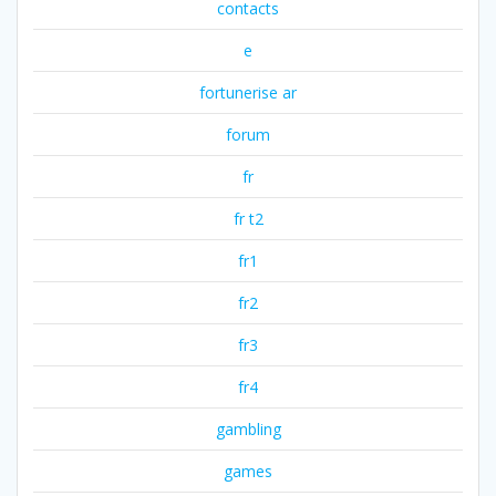
contacts
e
fortunerise ar
forum
fr
fr t2
fr1
fr2
fr3
fr4
gambling
games