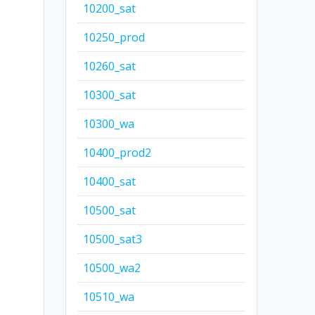
10200_sat
10250_prod
10260_sat
10300_sat
10300_wa
10400_prod2
10400_sat
10500_sat
10500_sat3
10500_wa2
10510_wa