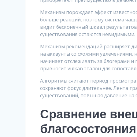
приобретают преимущество в демонст
Механизм порождает эффект известно
больше реакций, поэтому система чащ
видит бесконечный шквал результато
существования остаются невидимыми.
Механизм рекомендаций расширяет диа
на аккаунты со схожими увлечениями,
начинает отслеживать за блогерами и
привносит vulkan эталон для сопоставл
Алгоритмы считают период просмотра 
сохраняют фокус длительнее. Лента т
существований, повышая давление на
Сравнение вне
благосостояния