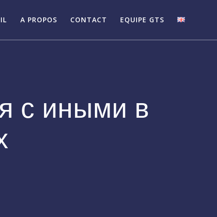
IL
A PROPOS
CONTACT
EQUIPE GTS
я с иными в
х