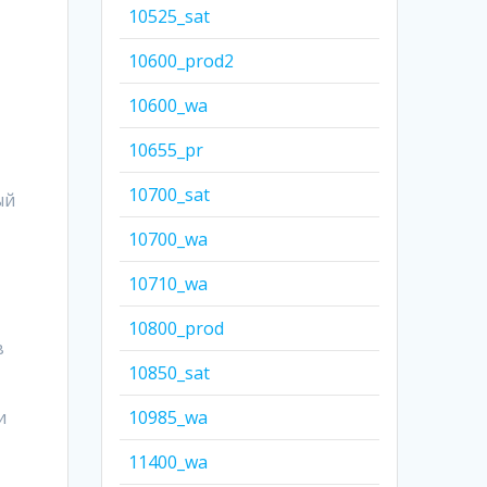
10525_sat
10600_prod2
10600_wa
10655_pr
10700_sat
ый
10700_wa
10710_wa
10800_prod
в
10850_sat
и
10985_wa
11400_wa