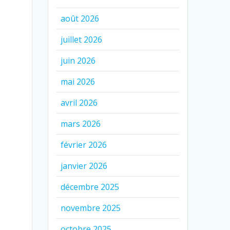
août 2026
juillet 2026
juin 2026
mai 2026
avril 2026
mars 2026
février 2026
janvier 2026
décembre 2025
novembre 2025
octobre 2025