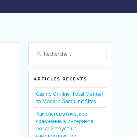
Recherche
pour
:
ARTICLES RÉCENTS
Casino On-line: Total Manual
to Modern Gambling Sites
Как систематическое
сравнение в интернете
воздействует на
самовосприятие