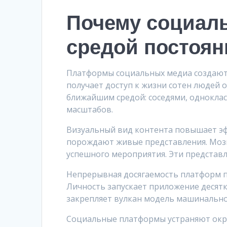
Почему социаль
средой постоян
Платформы социальных медиа создают 
получает доступ к жизни сотен людей 
ближайшим средой: соседями, одноклас
масштабов.
Визуальный вид контента повышает эф
порождают живые представления. Мозг
успешного мероприятия. Эти представ
Непрерывная досягаемость платформ п
Личность запускает приложение десятк
закрепляет вулкан модель машинально
Социальные платформы устраняют окру