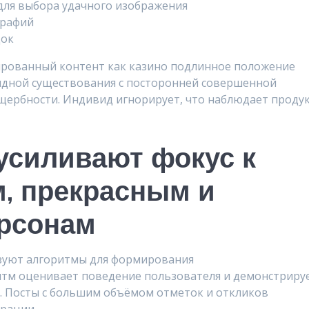
ля выбора удачного изображения
графий
док
рованный контент как казино подлинное положение
рядной существования с посторонней совершенной
ербности. Индивид игнорирует, что наблюдает проду
усиливают фокус к
, прекрасным и
рсонам
зуют алгоритмы для формирования
тм оценивает поведение пользователя и демонстриру
. Посты с большим объёмом отметок и откликов