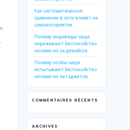
Как систематическое
сравнение в сети влияет на
самовосприятие
в.
Почему индивиды чаще
ь
переживают беспокойство
ночами из-за девайсов
Почему особы чаще
испытывают беспокойство
ночами из-за гаджетов
COMMENTAIRES RÉCENTS
ARCHIVES