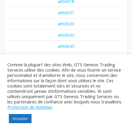
article18
article21
article23
article32
article33
article787
Comme la plupart des sites Web, GTS Genesis Trading
article9
Services utilise des cookies. Afin de vous fournir un service
personnalisé et d'améliorer le site, nous conservons des
articles
informations sur la façon dont vous utilisez le site. Ces
cookies sont totalement sûrs et sécurisés et ne
betting
contiendront jamais d'informations sensibles. Ils sont
utilisés uniquement par GTS Genesis Trading Services ou
les partenaires de confiance avec lesquels nous travaillons.
blog
Protection de données
blog07
Accepter
blog08