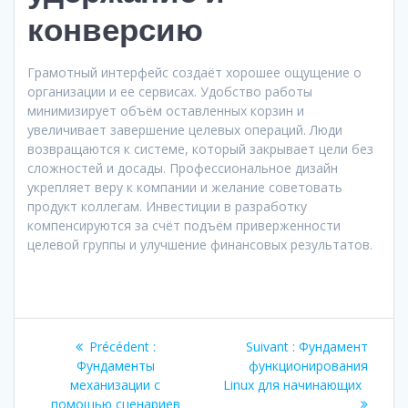
конверсию
Грамотный интерфейс создаёт хорошее ощущение о
организации и ее сервисах. Удобство работы
минимизирует объём оставленных корзин и
увеличивает завершение целевых операций. Люди
возвращаются к системе, который закрывает цели без
сложностей и досады. Профессиональное дизайн
укрепляет веру к компании и желание советовать
продукт коллегам. Инвестиции в разработку
компенсируются за счёт подъём приверженности
целевой группы и улучшение финансовых результатов.
Navigation
Article
Article
Précédent :
Suivant :
Фундамент
de
précédent
suivant
Фундаменты
функционирования
:
:
механизации с
Linux для начинающих
помощью сценариев