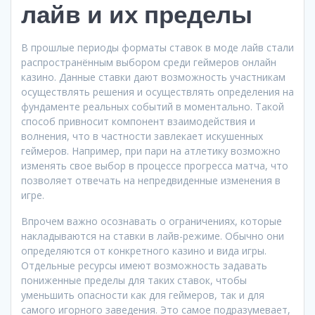
лайв и их пределы
В прошлые периоды форматы ставок в моде лайв стали
распространённым выбором среди геймеров онлайн
казино. Данные ставки дают возможность участникам
осуществлять решения и осуществлять определения на
фундаменте реальных событий в моментально. Такой
способ привносит компонент взаимодействия и
волнения, что в частности завлекает искушенных
геймеров. Например, при пари на атлетику возможно
изменять свое выбор в процессе прогресса матча, что
позволяет отвечать на непредвиденные изменения в
игре.
Впрочем важно осознавать о ограничениях, которые
накладываются на ставки в лайв-режиме. Обычно они
определяются от конкретного казино и вида игры.
Отдельные ресурсы имеют возможность задавать
пониженные пределы для таких ставок, чтобы
уменьшить опасности как для геймеров, так и для
самого игорного заведения. Это самое подразумевает,