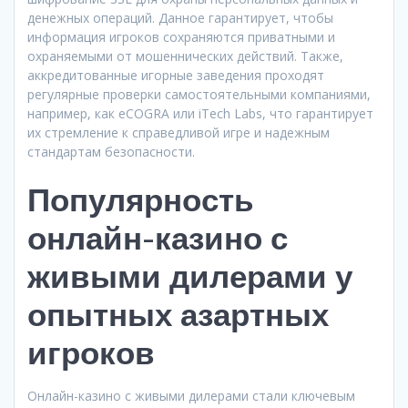
денежных операций. Данное гарантирует, чтобы
информация игроков сохраняются приватными и
охраняемыми от мошеннических действий. Также,
аккредитованные игорные заведения проходят
регулярные проверки самостоятельными компаниями,
например, как eCOGRA или iTech Labs, что гарантирует
их стремление к справедливой игре и надежным
стандартам безопасности.
Популярность
онлайн-казино с
живыми дилерами у
опытных азартных
игроков
Онлайн-казино с живыми дилерами стали ключевым