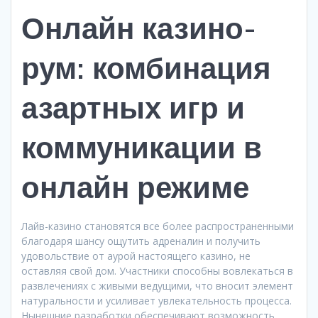
Онлайн казино-
рум: комбинация
азартных игр и
коммуникации в
онлайн режиме
Лайв-казино становятся все более распространенными
благодаря шансу ощутить адреналин и получить
удовольствие от аурой настоящего казино, не
оставляя свой дом. Участники способны вовлекаться в
развлечениях с живыми ведущими, что вносит элемент
натуральности и усиливает увлекательность процесса.
Нынешние разработки обеспечивают возможность