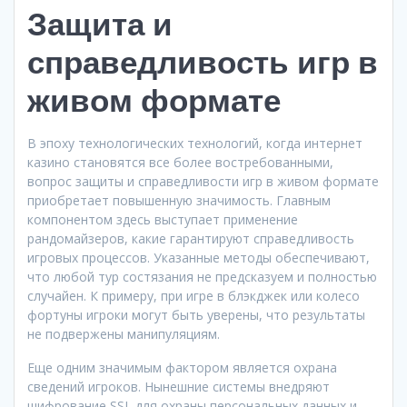
Защита и
справедливость игр в
живом формате
В эпоху технологических технологий, когда интернет
казино становятся все более востребованными,
вопрос защиты и справедливости игр в живом формате
приобретает повышенную значимость. Главным
компонентом здесь выступает применение
рандомайзеров, какие гарантируют справедливость
игровых процессов. Указанные методы обеспечивают,
что любой тур состязания не предсказуем и полностью
случайен. К примеру, при игре в блэкджек или колесо
фортуны игроки могут быть уверены, что результаты
не подвержены манипуляциям.
Еще одним значимым фактором является охрана
сведений игроков. Нынешние системы внедряют
шифрование SSL для охраны персональных данных и