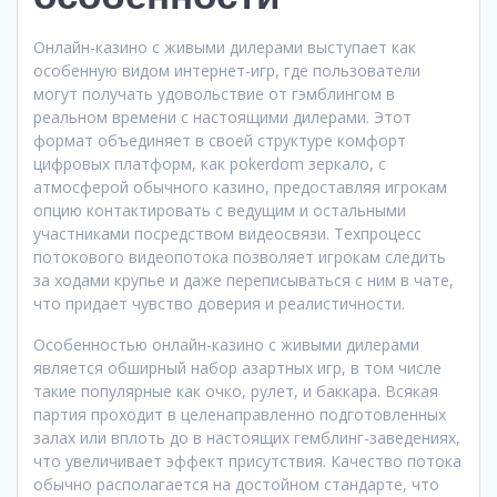
Онлайн-казино с живыми дилерами выступает как
особенную видом интернет-игр, где пользователи
могут получать удовольствие от гэмблингом в
реальном времени с настоящими дилерами. Этот
формат объединяет в своей структуре комфорт
цифровых платформ, как pokerdom зеркало, с
атмосферой обычного казино, предоставляя игрокам
опцию контактировать с ведущим и остальными
участниками посредством видеосвязи. Техпроцесс
потокового видеопотока позволяет игрокам следить
за ходами крупье и даже переписываться с ним в чате,
что придает чувство доверия и реалистичности.
Особенностью онлайн-казино с живыми дилерами
является обширный набор азартных игр, в том числе
такие популярные как очко, рулет, и баккара. Всякая
партия проходит в целенаправленно подготовленных
залах или вплоть до в настоящих гемблинг-заведениях,
что увеличивает эффект присутствия. Качество потока
обычно располагается на достойном стандарте, что