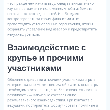
что прежде чем начать игру, следует внимательно
изучить регламент и положения, чтобы избежать
негативных неожиданностей. Необходимо
контролировать за своим финансами и не
превосходить установленные ограничения, чтобы
сохранить управление над азартом и предотвратить
ненужных убытков.
Взаимодействие с
крупье и прочими
участниками
Общение с дилерами и прочими участниками игры в
интернет-казино может весьма обогатить опыт игры.
Необходимо осознавать, что благожелательность и
вежливость — ключевые составляющие
результативного взаимодействия. При контакта с
ведущими, постарайтесь формулировать понятные и