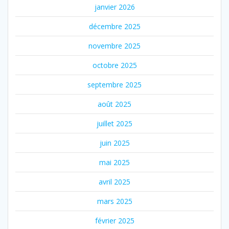
janvier 2026
décembre 2025
novembre 2025
octobre 2025
septembre 2025
août 2025
juillet 2025
juin 2025
mai 2025
avril 2025
mars 2025
février 2025