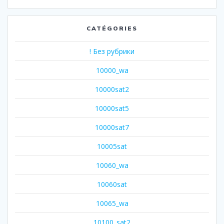
CATÉGORIES
! Без рубрики
10000_wa
10000sat2
10000sat5
10000sat7
10005sat
10060_wa
10060sat
10065_wa
10100_sat2