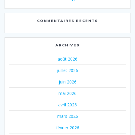
COMMENTAIRES RÉCENTS
ARCHIVES
août 2026
juillet 2026
juin 2026
mai 2026
avril 2026
mars 2026
février 2026