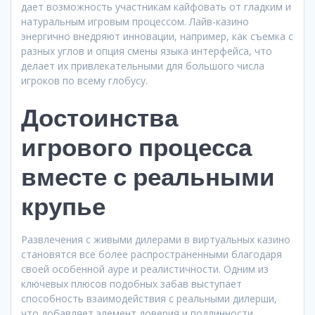
дает возможность участникам кайфовать от гладким и
натуральным игровым процессом. Лайв-казино
энергично внедряют инновации, например, как съемка с
разных углов и опция смены языка интерфейса, что
делает их привлекательными для большого числа
игроков по всему глобусу.
Достоинства
игрового процесса
вместе с реальными
крупье
Развлечения с живыми дилерами в виртуальных казино
становятся все более распространенными благодаря
своей особенной ауре и реалистичности. Одним из
ключевых плюсов подобных забав выступает
способность взаимодействия с реальными дилерши,
что добавляет элемент доверия и подлинности