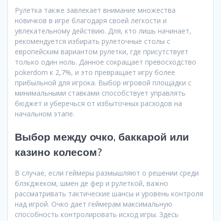
Рулетка также завлекает внимание множества
новичков в игре благодаря своей легкости и
увлекательному действию. Для, кто лишь начинает,
рекомендуется избирать рулеточные столы с
европейским вариантом рулетки, где присутствует
только один ноль. Данное сокращает превосходство
pokerdom к 2,7%, и это превращает игру более
прибыльной для игрока. Выбор игровой площадки с
минимальными ставками способствует управлять
бюджет и уберечься от избыточных расходов на
начальном этапе.
Выбор между очко, баккарой или
казино колесом?
В случае, если геймеры размышляют о решении среди
блэкджеком, шмен де фер и рулеткой, важно
рассматривать тактические шансы и уровень контроля
над игрой. Очко дает геймерам максимальную
способность контролировать исход игры. Здесь