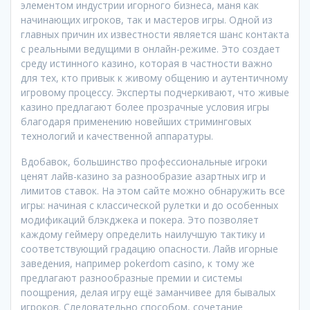
элементом индустрии игорного бизнеса, маня как
начинающих игроков, так и мастеров игры. Одной из
главных причин их известности является шанс контакта
с реальными ведущими в онлайн-режиме. Это создает
среду истинного казино, которая в частности важно
для тех, кто привык к живому общению и аутентичному
игровому процессу. Эксперты подчеркивают, что живые
казино предлагают более прозрачные условия игры
благодаря применению новейших стриминговых
технологий и качественной аппаратуры.
Вдобавок, большинство профессиональные игроки
ценят лайв-казино за разнообразие азартных игр и
лимитов ставок. На этом сайте можно обнаружить все
игры: начиная с классической рулетки и до особенных
модификаций блэкджека и покера. Это позволяет
каждому геймеру определить наилучшую тактику и
соответствующий градацию опасности. Лайв игорные
заведения, например pokerdom casino, к тому же
предлагают разнообразные премии и системы
поощрения, делая игру ещё заманчивее для бывалых
игроков. Следовательно способом, сочетание