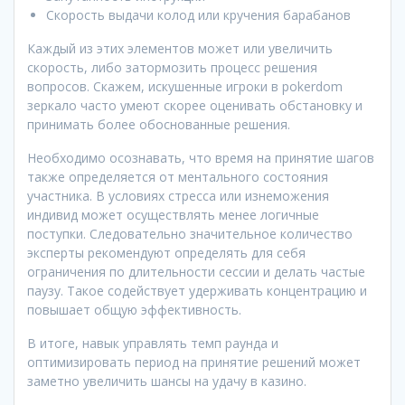
Скорость выдачи колод или кручения барабанов
Каждый из этих элементов может или увеличить
скорость, либо затормозить процесс решения
вопросов. Скажем, искушенные игроки в pokerdom
зеркало часто умеют скорее оценивать обстановку и
принимать более обоснованные решения.
Необходимо осознавать, что время на принятие шагов
также определяется от ментального состояния
участника. В условиях стресса или изнеможения
индивид может осуществлять менее логичные
поступки. Следовательно значительное количество
эксперты рекомендуют определять для себя
ограничения по длительности сессии и делать частые
паузу. Такое содействует удерживать концентрацию и
повышает общую эффективность.
В итоге, навык управлять темп раунда и
оптимизировать период на принятие решений может
заметно увеличить шансы на удачу в казино.