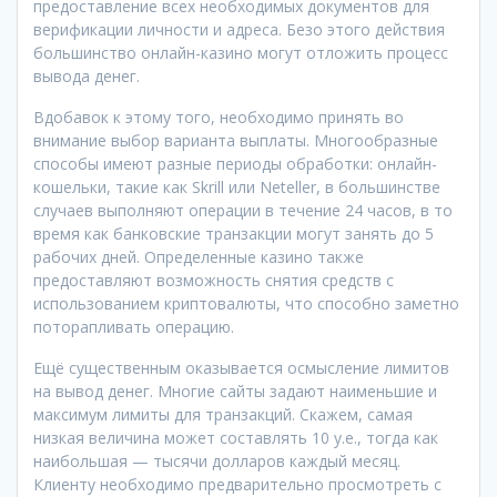
предоставление всех необходимых документов для
верификации личности и адреса. Безо этого действия
большинство онлайн-казино могут отложить процесс
вывода денег.
Вдобавок к этому того, необходимо принять во
внимание выбор варианта выплаты. Многообразные
способы имеют разные периоды обработки: онлайн-
кошельки, такие как Skrill или Neteller, в большинстве
случаев выполняют операции в течение 24 часов, в то
время как банковские транзакции могут занять до 5
рабочих дней. Определенные казино также
предоставляют возможность снятия средств с
использованием криптовалюты, что способно заметно
поторапливать операцию.
Ещё существенным оказывается осмысление лимитов
на вывод денег. Многие сайты задают наименьшие и
максимум лимиты для транзакций. Скажем, самая
низкая величина может составлять 10 у.е., тогда как
наибольшая — тысячи долларов каждый месяц.
Клиенту необходимо предварительно просмотреть с