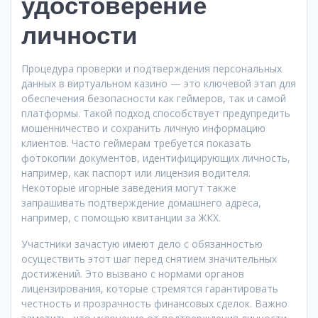
удостоверение
личности
Процедура проверки и подтверждения персональных
данных в виртуальном казино — это ключевой этап для
обеспечения безопасности как геймеров, так и самой
платформы. Такой подход способствует предупредить
мошенничество и сохранить личную информацию
клиентов. Часто геймерам требуется показать
фотокопии документов, идентифицирующих личность,
например, как паспорт или лицензия водителя.
Некоторые игорные заведения могут также
запрашивать подтверждение домашнего адреса,
например, с помощью квитанции за ЖКХ.
Участники зачастую имеют дело с обязанностью
осуществить этот шаг перед снятием значительных
достижений. Это вызвано с нормами органов
лицензирования, которые стремятся гарантировать
честность и прозрачность финансовых сделок. Важно