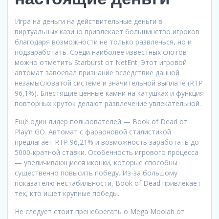
Игра на деньги на действительные деньги в
виртуальных казино привлекает большинство игроков
благодаря возможности не только развлечься, но и
подзаработать. Среди наиболее известных слотов
можно отметить Starburst от NetEnt. Этот игровой
автомат завоевал признание вследствие данной
незамысловатой системе и значительной выплате (RTP
96,1%). Блестящие ценные камни на катушках и функция
повторных круток делают развлечение увлекательной.
Ещё один лидер пользователей — Book of Dead от
Play’n GO. Автомат с фараоновой стилистикой
предлагает RTP 96,21% и возможность заработать до
5000-кратной ставки. Особенность игрового процесса
— увеличивающиеся иконки, которые способны
существенно повысить победу. Из-за большому
показателю нестабильности, Book of Dead привлекает
тех, кто ищет крупные победы.
Не следует стоит пренебрегать о Mega Moolah от