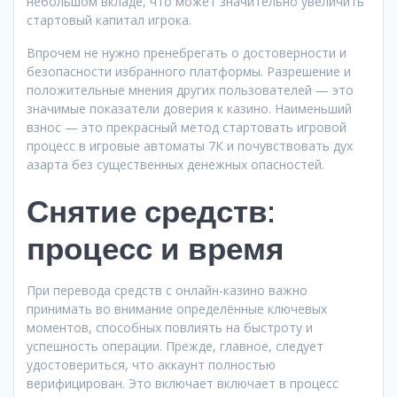
небольшом вкладе, что может значительно увеличить
стартовый капитал игрока.
Впрочем не нужно пренебрегать о достоверности и
безопасности избранного платформы. Разрешение и
положительные мнения других пользователей — это
значимые показатели доверия к казино. Наименьший
взнос — это прекрасный метод стартовать игровой
процесс в игровые автоматы 7К и почувствовать дух
азартa без существенных денежных опасностей.
Снятие средств:
процесс и время
При перевода средств с онлайн-казино важно
принимать во внимание определённые ключевых
моментов, способных повлиять на быстроту и
успешность операции. Прежде, главное, следует
удостовериться, что аккаунт полностью
верифицирован. Это включает включает в процесс