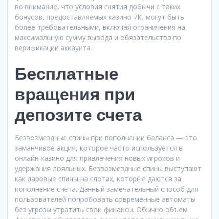
во внимание, что условия снятия добычи с таких
бонусов, предоставляемых казино 7К, могут быть
более требовательными, включая ограничения на
максимальную сумму вывода и обязательства по
верификации аккаунта.
Бесплатные
вращения при
депозите счета
Безвозмездные спины при пополнении баланса — это
заманчивое акция, которое часто используется в
онлайн-казино для привлечения новых игроков и
удержания лояльных. Безвозмездные спины выступают
как даровые спины на слотах, которые даются за
пополнение счета. Данный замечательный способ для
пользователей попробовать современные автоматы
без угрозы утратить свои финансы. Обычно объем