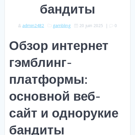
бандиты
admin2482
gambling
20 juin 2025
|
0
Обзор интернет
гэмблинг-
платформы:
основной веб-
сайт и однорукие
бандиты