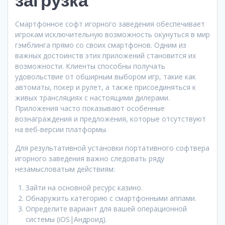
Смартфонное софт игорного заведения обеспечивает
игрокам исключительную возможность окунуться в мир
гэмблинга прямо со своих смартфонов. Одним из
важных достоинств этих приложений становится их
возможности. Клиенты способны получать
удовольствие от обширным выбором игр, такие как
автоматы, покер и рулет, а также присоединяться к
живых трансляциях с настоящими дилерами.
Приложения часто показывают особенные
вознаграждения и предложения, которые отсутствуют
на веб-версии платформы.
Для результативной установки портативного софтвера
игорного заведения важно следовать ряду
незамысловатым действиям:
Зайти на основной ресурс казино.
Обнаружить категорию с смартфонными аппами.
Определите вариант для вашей операционной
системы (iOS|Андроид).