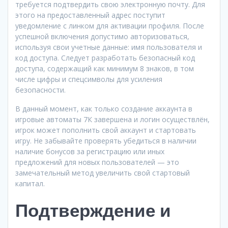
требуется подтвердить свою электронную почту. Для
этого на предоставленный адрес поступит
уведомление с линком для активации профиля. После
успешной включения допустимо авторизоваться,
используя свои учетные данные: имя пользователя и
код доступа. Следует разработать безопасный код
доступа, содержащий как минимум 8 знаков, в том
числе цифры и спецсимволы для усиления
безопасности.
В данный момент, как только создание аккаунта в
игровые автоматы 7К завершена и логин осуществлён,
игрок может пополнить свой аккаунт и стартовать
игру. Не забывайте проверять убедиться в наличии
наличие бонусов за регистрацию или иных
предложений для новых пользователей — это
замечательный метод увеличить свой стартовый
капитал.
Подтверждение и