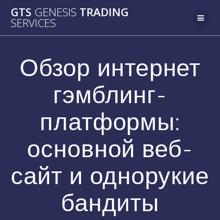
Passer
GTS
GENESIS
TRADING
au
SERVICES
contenu
Обзор интернет
гэмблинг-
платформы:
основной веб-
сайт и однорукие
бандиты