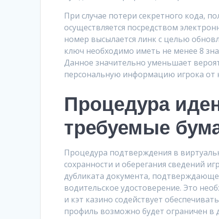
При случае потери секретного кода, п
осуществляется посредством электрон
номер высылается линк с целью обновл
ключ необходимо иметь не менее 8 зна
Данное значительно уменьшает вероят
персональную информацию игрока от 
Процедура иден
требуемые бум
Процедура подтверждения в виртуаль
сохранности и оберегания сведений иг
дубликата документа, подтверждающег
водительское удостоверение. Это необ
и кэт казино содействует обеспечиват
профиль возможно будет ограничен в 