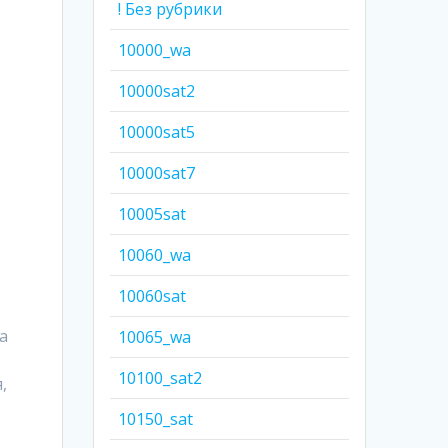
! Без рубрики
10000_wa
10000sat2
10000sat5
10000sat7
10005sat
10060_wa
10060sat
а
10065_wa
10100_sat2
,
10150_sat