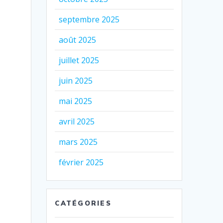
septembre 2025
août 2025
juillet 2025
juin 2025
mai 2025
avril 2025
mars 2025
février 2025
CATÉGORIES