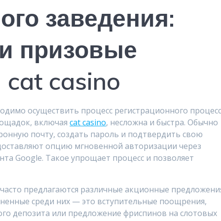
ого заведения:
 и призовые
cat casino
ходимо осуществить процесс регистрационного процесс
лощадок, включая
cat casino
, несложна и быстра. Обычно
ронную почту, создать пароль и подтвердить свою
едоставляют опцию мгновенной авторизации через
нта Google. Такое упрощает процесс и позволяет
часто предлагаются различные акционные предложени
ненные среди них — это вступительные поощрения,
го депозита или предложение фриспинов на слотовых