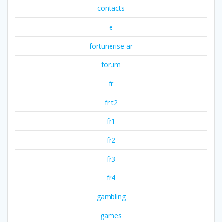
contacts
e
fortunerise ar
forum
fr
fr t2
fr1
fr2
fr3
fr4
gambling
games