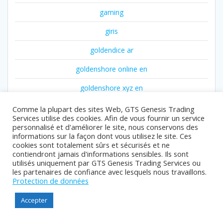
gaming
giris
goldendice ar
goldenshore online en
goldenshore xyz en
gr2
Comme la plupart des sites Web, GTS Genesis Trading
Services utilise des cookies. Afin de vous fournir un service
gr3
personnalisé et d'améliorer le site, nous conservons des
informations sur la façon dont vous utilisez le site. Ces
gr5
cookies sont totalement sûrs et sécurisés et ne
contiendront jamais d'informations sensibles. Ils sont
utilisés uniquement par GTS Genesis Trading Services ou
guide
les partenaires de confiance avec lesquels nous travaillons.
Protection de données
Guides
Accepter
info
interviews