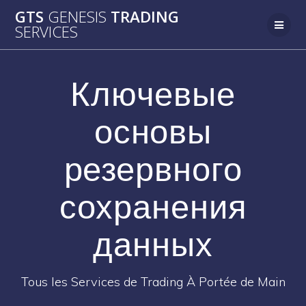
Passer
GTS
GENESIS
TRADING
au
SERVICES
contenu
Ключевые
основы
резервного
сохранения
данных
Tous les Services de Trading À Portée de Main