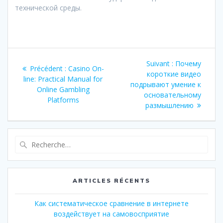
технической среды.
Navigation
Article
Suivant :
Почему
Article
Précédent :
Casino On-
de
suivant
короткие видео
précédent
line: Practical Manual for
:
подрывают умение к
:
Online Gambling
l’article
основательному
Platforms
размышлению
Recherche
pour
:
ARTICLES RÉCENTS
Как систематическое сравнение в интернете
воздействует на самовосприятие