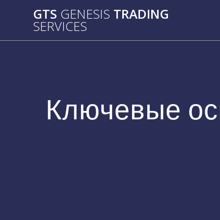
Passer
GTS
GENESIS
TRADING
au
SERVICES
contenu
Ключевые ос