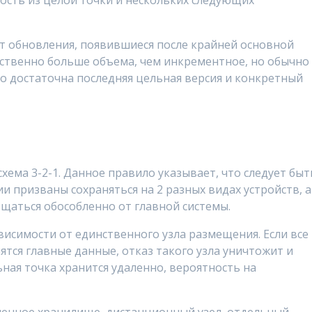
ость из целой точки и нескольких следующих
 обновления, появившиеся после крайней основной
ественно больше объема, чем инкрементное, но обычно
то достаточна последняя цельная версия и конкретный
хема 3-2-1. Данное правило указывает, что следует быт
ии призваны сохраняться на 2 разных видах устройств, а
ещаться обособленно от главной системы.
висимости от единственного узла размещения. Если все
нятся главные данные, отказ такого узла уничтожит и
ьная точка хранится удаленно, вероятность на