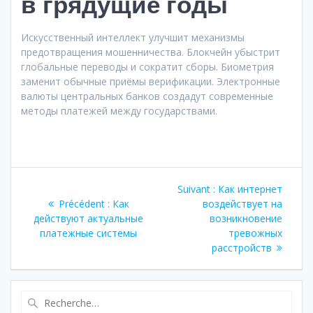
в грядущие годы
Искусственный интеллект улучшит механизмы
предотвращения мошенничества. Блокчейн убыстрит
глобальные переводы и сократит сборы. Биометрия
заменит обычные приёмы верификации. Электронные
валюты центральных банков создадут современные
методы платежей между государствами.
Navigation
Article
Suivant :
Как интернет
de
Article
suivant
Précédent :
Как
воздействует на
précédent
:
действуют актуальные
возникновение
l’article
:
платежные системы
тревожных
расстройств
Recherche
pour