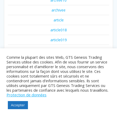
archive10
archivee
article
article018
article019
article020
Comme la plupart des sites Web, GTS Genesis Trading
article11
Services utilise des cookies. Afin de vous fournir un service
personnalisé et d'améliorer le site, nous conservons des
article111
informations sur la façon dont vous utilisez le site. Ces
cookies sont totalement sûrs et sécurisés et ne
article12
contiendront jamais d'informations sensibles. Ils sont
utilisés uniquement par GTS Genesis Trading Services ou
article14
les partenaires de confiance avec lesquels nous travaillons.
Protection de données
article18
Accepter
article21