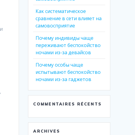
Как систематическое
сравнение в сети влияет на
самовосприятие
ни
Почему индивиды чаще
переживают беспокойство
ночами из-за девайсов
Почему особы чаще
испытывают беспокойство
ночами из-за гаджетов
,
COMMENTAIRES RÉCENTS
ARCHIVES