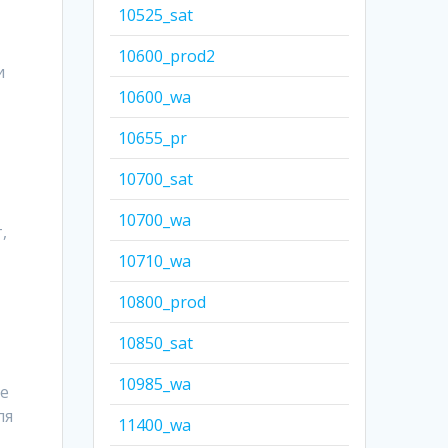
10525_sat
10600_prod2
и
10600_wa
10655_pr
10700_sat
10700_wa
,
-
10710_wa
10800_prod
10850_sat
10985_wa
ые
ля
11400_wa