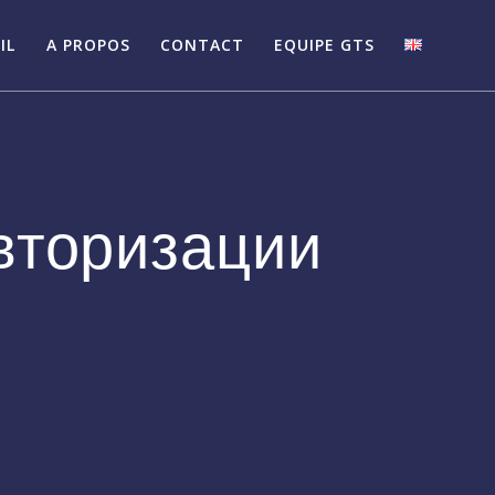
IL
A PROPOS
CONTACT
EQUIPE GTS
вторизации