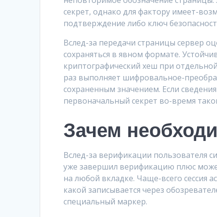
неповторимое обозначение страницы.
секрет, однако для фактору имеет-воз
подтверждение либо ключ безопасност
Вслед-за передачи страницы сервер о
сохраняться в явном формате. Устойчи
криптографический хеш при отдельной 
раз выполняет шифровальное-преобраз
сохраненным значением. Если сведения
первоначальный секрет во-время таком
Зачем необход
Вслед-за верификации пользователя сис
уже завершил верификацию плюс может
на любой вкладке. Чаще-всего сессия
какой записывается через обозревателе
специальный маркер.