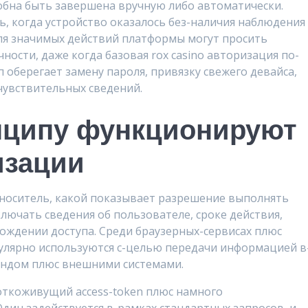
собна быть завершена вручную либо автоматически.
, когда устройство оказалось без-наличия наблюдения
ля значимых действий платформы могут просить
сти, даже когда базовая rox casino авторизация по-
оберегает замену пароля, привязку свежего девайса,
чувствительных сведений.
нципу функционируют
изации
носитель, какой показывает разрешение выполнять
лючать сведения об пользователе, сроке действия,
ождении доступа. Среди браузерных-сервисах плюс
лярно используются с-целью передачи информацией в
ендом плюс внешними системами.
откоживущий access-token плюс намного