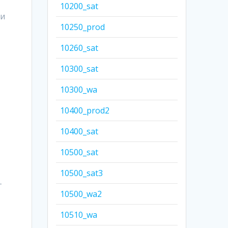
10200_sat
 и
10250_prod
10260_sat
10300_sat
10300_wa
10400_prod2
10400_sat
10500_sat
10500_sat3
-
10500_wa2
10510_wa