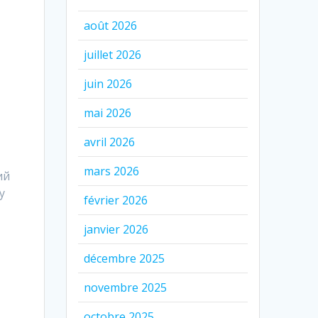
août 2026
juillet 2026
juin 2026
mai 2026
avril 2026
mars 2026
ий
у
février 2026
janvier 2026
décembre 2025
novembre 2025
octobre 2025