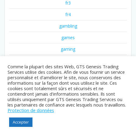
fr3
fr4
gambling
games
gaming
giris
Comme la plupart des sites Web, GTS Genesis Trading
Services utilise des cookies. Afin de vous fournir un service
goldendice ar
personnalisé et d'améliorer le site, nous conservons des
informations sur la façon dont vous utilisez le site. Ces
goldenshore online en
cookies sont totalement sûrs et sécurisés et ne
contiendront jamais d'informations sensibles. Ils sont
goldenshore xyz en
utilisés uniquement par GTS Genesis Trading Services ou
les partenaires de confiance avec lesquels nous travaillons.
gr2
Protection de données
gr3
Accepter
gr5