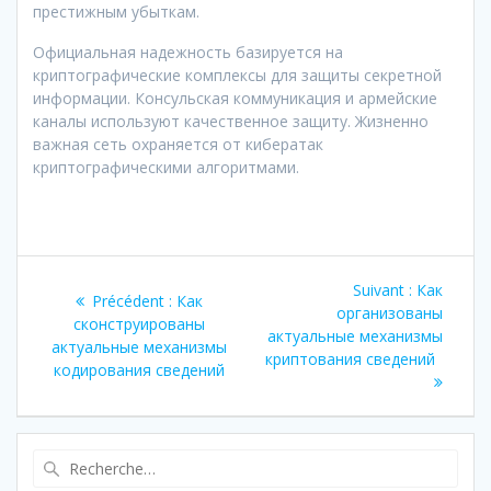
престижным убыткам.
Официальная надежность базируется на
криптографические комплексы для защиты секретной
информации. Консульская коммуникация и армейские
каналы используют качественное защиту. Жизненно
важная сеть охраняется от кибератак
криптографическими алгоритмами.
Navigation
Article
Suivant :
Как
Article
Précédent :
Как
de
suivant
организованы
précédent
сконструированы
:
актуальные механизмы
:
актуальные механизмы
l’article
криптования сведений
кодирования сведений
Recherche
pour