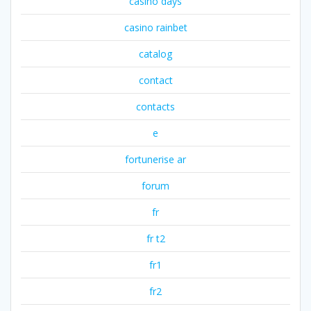
casino days
casino rainbet
catalog
contact
contacts
e
fortunerise ar
forum
fr
fr t2
fr1
fr2