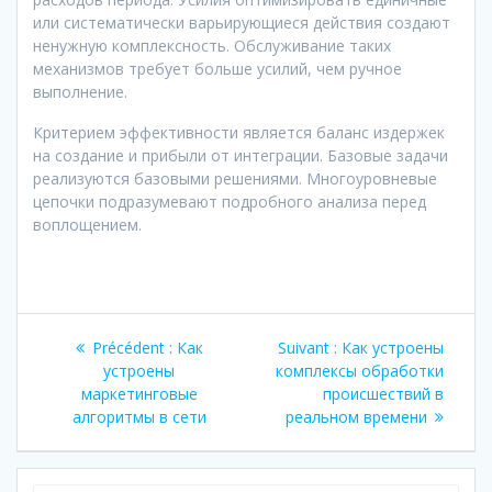
или систематически варьирующиеся действия создают
ненужную комплексность. Обслуживание таких
механизмов требует больше усилий, чем ручное
выполнение.
Критерием эффективности является баланс издержек
на создание и прибыли от интеграции. Базовые задачи
реализуются базовыми решениями. Многоуровневые
цепочки подразумевают подробного анализа перед
воплощением.
Navigation
Article
Article
Précédent :
Как
Suivant :
Как устроены
de
précédent
suivant
устроены
комплексы обработки
:
:
маркетинговые
происшествий в
l’article
алгоритмы в сети
реальном времени