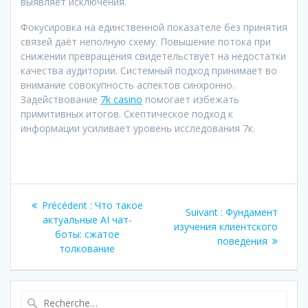
выявляет исключения.
Фокусировка на единственной показателе без принятия
связей даёт неполную схему. Повышение потока при
снижении превращения свидетельствует на недостатки
качества аудитории. Системный подход принимает во
внимание совокупность аспектов синхронно.
Задействование
7k casino
помогает избежать
примитивных итогов. Скептическое подход к
информации усиливает уровень исследования 7к.
Navigation
Article
Précédent :
Что такое
Article
Suivant :
Фундамент
de
précédent
актуальные AI чат-
suivant
изучения клиентского
:
боты: сжатое
:
поведения
l’article
толкование
Recherche