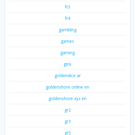
fr3
fr4
gambling
games
gaming
giris
goldendice ar
goldenshore online en
goldenshore xyz en
gr2
gr3
gr5