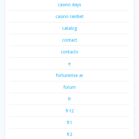
casino days
casino rainbet
catalog
contact
contacts
e
fortunerise ar
forum
fr
fr t2
fr1
fr2