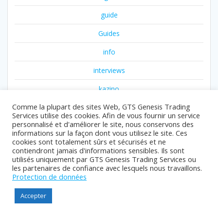
guide
Guides
info
interviews
kazino
Comme la plupart des sites Web, GTS Genesis Trading
krikya
Services utilise des cookies. Afin de vous fournir un service
personnalisé et d'améliorer le site, nous conservons des
luckydraft xyz ar
informations sur la façon dont vous utilisez le site. Ces
cookies sont totalement sûrs et sécurisés et ne
media
contiendront jamais d'informations sensibles. Ils sont
utilisés uniquement par GTS Genesis Trading Services ou
media111
les partenaires de confiance avec lesquels nous travaillons.
Protection de données
media22
Accepter
news