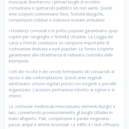
municipali diventarono i primari luoghi di incontro
comunitaria e spettacolo pubblico siti non aams. Questi
aree scoperti contenevano fiere, festività liturgiche,
competizioni nobiliari e esibizioni recitate ambulanti.
I residenze comunali e le portici popolari garantivano spazi
coperti per congreghe e festività cittadine. La Loggia dei
Lanzi a Firenze costituisce un campione importante di
costruzione dedicata a ruoli popolari. Le fornici scoperte
garantivano alla cittadinanza di radunarsi custodita dalle
intemperie.
I orti dei rocche e dei cenobi formavano siti consacrati al
riposo e alla contemplazione. Questi aree vegetali
adottavano schemi regolari precisi con sorgenti e parcelle
organizzate. L’accesso permaneva ristretto ai signori e ai
chierici.
Le cerimonie medioevali mescolavano elementi liturgici e
laici, convertendo provvisoriamente gli luoghi cittadini in
teatri all’aperto. Palii, competizioni e parate esigevano
piazze ampie e arterie essenziali. Le edifici e i sedi offrivano