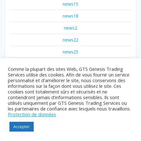
news15
news18
news2
news22
news25
news26
Comme la plupart des sites Web, GTS Genesis Trading
Services utilise des cookies. Afin de vous fournir un service
news27
personnalisé et d'améliorer le site, nous conservons des
informations sur la façon dont vous utilisez le site. Ces
NEWS3
cookies sont totalement sûrs et sécurisés et ne
contiendront jamais d'informations sensibles. Ils sont
news35
utilisés uniquement par GTS Genesis Trading Services ou
les partenaires de confiance avec lesquels nous travaillons.
news5
Protection de données
news6
Accepter
news7