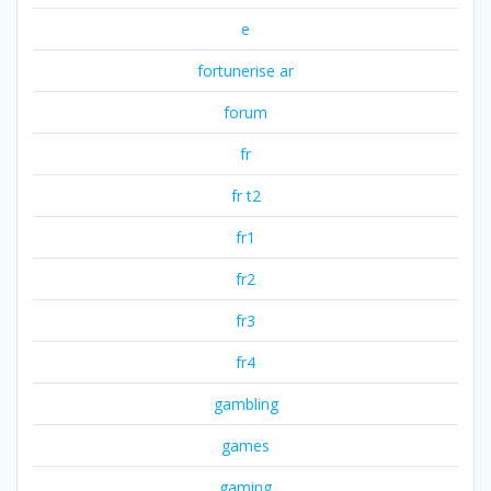
e
fortunerise ar
forum
fr
fr t2
fr1
fr2
fr3
fr4
gambling
games
gaming