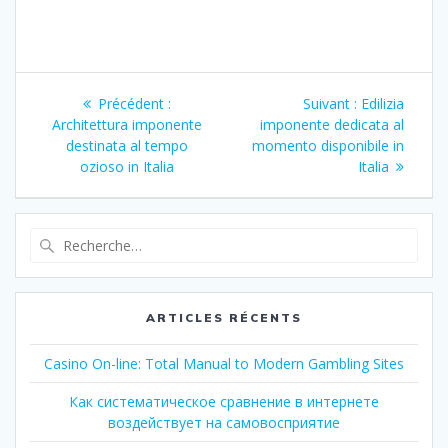
Navigation
Article
Article
Précédent :
Suivant :
Edilizia
de
précédent
suivant
Architettura imponente
imponente dedicata al
:
:
destinata al tempo
momento disponibile in
l’article
ozioso in Italia
Italia
Recherche
pour
:
ARTICLES RÉCENTS
Casino On-line: Total Manual to Modern Gambling Sites
Как систематическое сравнение в интернете
воздействует на самовосприятие