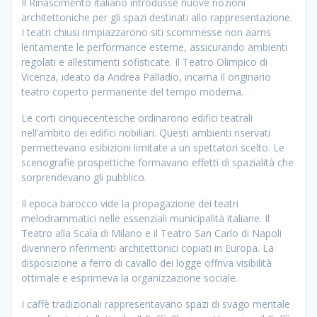
Il Rinascimento italiano introdusse nuove nozioni
architettoniche per gli spazi destinati allo rappresentazione.
I teatri chiusi rimpiazzarono siti scommesse non aams
lentamente le performance esterne, assicurando ambienti
regolati e allestimenti sofisticate. Il Teatro Olimpico di
Vicenza, ideato da Andrea Palladio, incarna il originario
teatro coperto permanente del tempo moderna.
Le corti cinquecentesche ordinarono edifici teatrali
nell’ambito dei edifici nobiliari. Questi ambienti riservati
permettevano esibizioni limitate a un spettatori scelto. Le
scenografie prospettiche formavano effetti di spazialità che
sorprendevano gli pubblico.
Il epoca barocco vide la propagazione dei teatri
melodrammatici nelle essenziali municipalità italiane. Il
Teatro alla Scala di Milano e il Teatro San Carlo di Napoli
divennero riferimenti architettonici copiati in Europa. La
disposizione a ferro di cavallo dei logge offriva visibilità
ottimale e esprimeva la organizzazione sociale.
I caffè tradizionali rappresentavano spazi di svago mentale