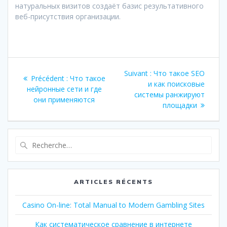
натуральных визитов создаёт базис результативного
веб-присутствия организации.
Navigation
Article
Suivant :
Что такое SEO
Article
Précédent :
Что такое
de
suivant
и как поисковые
précédent
нейронные сети и где
:
системы ранжируют
:
они применяются
l’article
площадки
Recherche
pour
:
ARTICLES RÉCENTS
Casino On-line: Total Manual to Modern Gambling Sites
Как систематическое сравнение в интернете