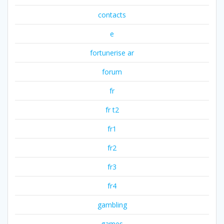
contacts
e
fortunerise ar
forum
fr
fr t2
fr1
fr2
fr3
fr4
gambling
games