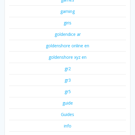
gaming
giris
goldendice ar
goldenshore online en
goldenshore xyz en
gr2
gr3
gr5
guide
Guides
info