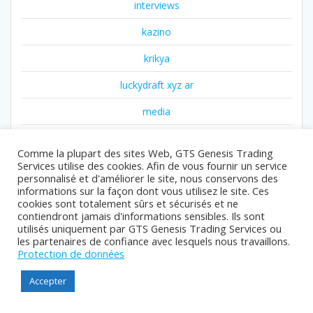
interviews
kazino
krikya
luckydraft xyz ar
media
media111
Comme la plupart des sites Web, GTS Genesis Trading
media22
Services utilise des cookies. Afin de vous fournir un service
personnalisé et d'améliorer le site, nous conservons des
informations sur la façon dont vous utilisez le site. Ces
news
cookies sont totalement sûrs et sécurisés et ne
contiendront jamais d'informations sensibles. Ils sont
news011
utilisés uniquement par GTS Genesis Trading Services ou
les partenaires de confiance avec lesquels nous travaillons.
news06
Protection de données
news10
Accepter
news12