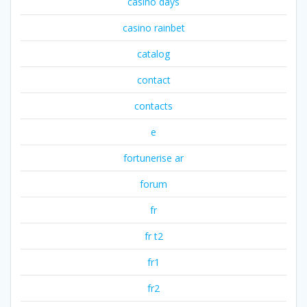
casino days
casino rainbet
catalog
contact
contacts
e
fortunerise ar
forum
fr
fr t2
fr1
fr2