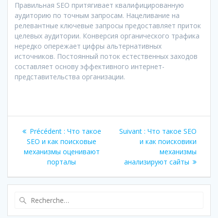
Правильная SEO притягивает квалифицированную
аудиторию по точным запросам. Нацеливание на
релевантные ключевые запросы предоставляет приток
целевых аудитории. Конверсия органического трафика
нередко опережает цифры альтернативных
источников. Постоянный поток естественных заходов
составляет основу эффективного интернет-
представительства организации.
Navigation
Article
Article
Précédent :
Что такое
Suivant :
Что такое SEO
de
précédent
suivant
SEO и как поисковые
и как поисковики
:
:
механизмы оценивают
механизмы
l’article
порталы
анализируют сайты
Recherche
pour
: