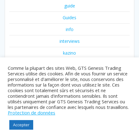
guide
Guides
info
interviews
kazino
krikya
Comme la plupart des sites Web, GTS Genesis Trading
Services utilise des cookies. Afin de vous fournir un service
luckydraft xyz ar
personnalisé et d'améliorer le site, nous conservons des
informations sur la façon dont vous utilisez le site. Ces
media
cookies sont totalement sûrs et sécurisés et ne
contiendront jamais d'informations sensibles. Ils sont
media111
utilisés uniquement par GTS Genesis Trading Services ou
les partenaires de confiance avec lesquels nous travaillons.
media22
Protection de données
news
Accepter
news011