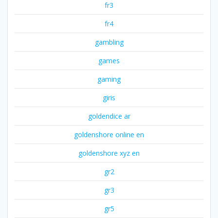
fr3
fr4
gambling
games
gaming
giris
goldendice ar
goldenshore online en
goldenshore xyz en
gr2
gr3
gr5