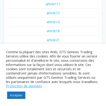
article111
article12
article14
article18
article21
article23
Comme la plupart des sites Web, GTS Genesis Trading
Services utilise des cookies. Afin de vous fournir un service
article32
personnalisé et d'améliorer le site, nous conservons des
informations sur la façon dont vous utilisez le site. Ces
article33
cookies sont totalement sûrs et sécurisés et ne
contiendront jamais d'informations sensibles. Ils sont
article787
utilisés uniquement par GTS Genesis Trading Services ou
les partenaires de confiance avec lesquels nous travaillons.
article9
Protection de données
articles
Accepter
betting