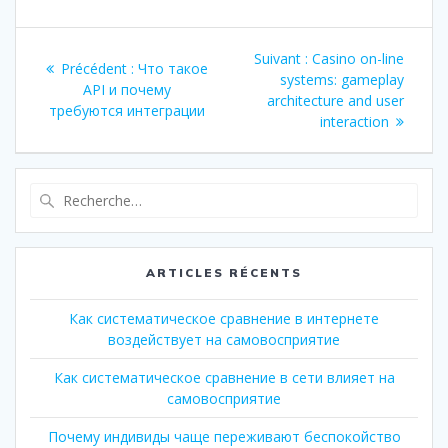
Navigation
Article
Suivant :
Casino on-line
Article
Précédent :
Что такое
de
suivant
systems: gameplay
précédent
API и почему
:
architecture and user
:
требуются интеграции
l’article
interaction
Recherche
pour
:
ARTICLES RÉCENTS
Как систематическое сравнение в интернете
воздействует на самовосприятие
Как систематическое сравнение в сети влияет на
самовосприятие
Почему индивиды чаще переживают беспокойство