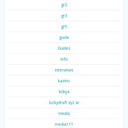
gr2
gr3
gr5
guide
Guides
info
interviews
kazino
krikya
luckydraft xyz ar
media
media111