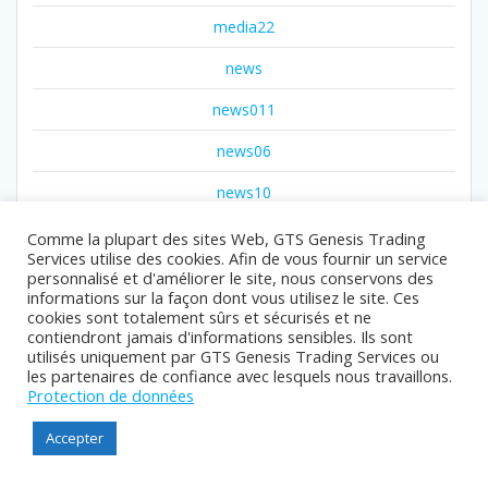
media22
news
news011
news06
news10
news12
Comme la plupart des sites Web, GTS Genesis Trading
Services utilise des cookies. Afin de vous fournir un service
news14
personnalisé et d'améliorer le site, nous conservons des
informations sur la façon dont vous utilisez le site. Ces
news15
cookies sont totalement sûrs et sécurisés et ne
contiendront jamais d'informations sensibles. Ils sont
utilisés uniquement par GTS Genesis Trading Services ou
news18
les partenaires de confiance avec lesquels nous travaillons.
Protection de données
news2
Accepter
news22
news25