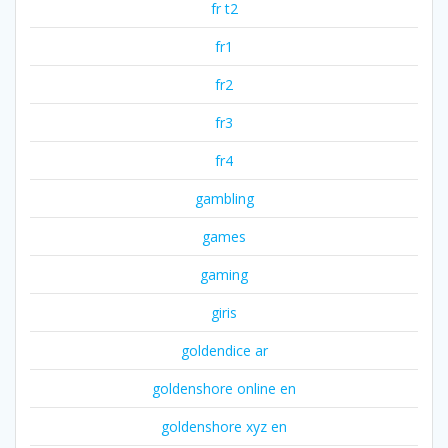
fr t2
fr1
fr2
fr3
fr4
gambling
games
gaming
giris
goldendice ar
goldenshore online en
goldenshore xyz en