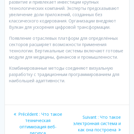
развитие и привлекает инвестиции крупных
технологических компаний. Эксперты предсказывают
увеличение доли приложений, созданных без
классического кодирования. Организации внедряют
Вулкан для ускорения цифровой трансформации.
Появление отраслевых платформ для определённых
секторов расширяет возможности применения
технологии. Вертикальные системы включают готовые
модули для медицины, финансов и промышленности.
Комбинированные методы соединяют визуальную
разработку с традиционным программированием для
наибольшей адаптивности.
Navigation
Article
Précédent :
Что такое
Article
Suivant :
Что такое
de
précédent
техническая
suivant
электронная система и
:
оптимизация веб-
:
как она построена
ресурса