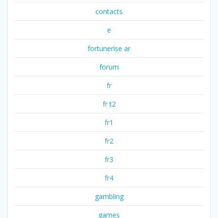
contacts
e
fortunerise ar
forum
fr
fr t2
fr1
fr2
fr3
fr4
gambling
games