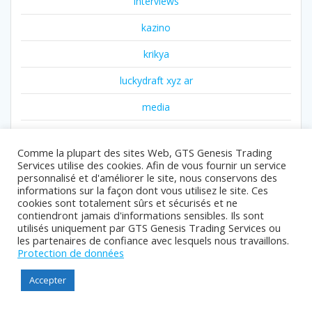
interviews
kazino
krikya
luckydraft xyz ar
media
media111
Comme la plupart des sites Web, GTS Genesis Trading
media22
Services utilise des cookies. Afin de vous fournir un service
personnalisé et d'améliorer le site, nous conservons des
news
informations sur la façon dont vous utilisez le site. Ces
cookies sont totalement sûrs et sécurisés et ne
news011
contiendront jamais d'informations sensibles. Ils sont
utilisés uniquement par GTS Genesis Trading Services ou
news06
les partenaires de confiance avec lesquels nous travaillons.
Protection de données
news10
Accepter
news12