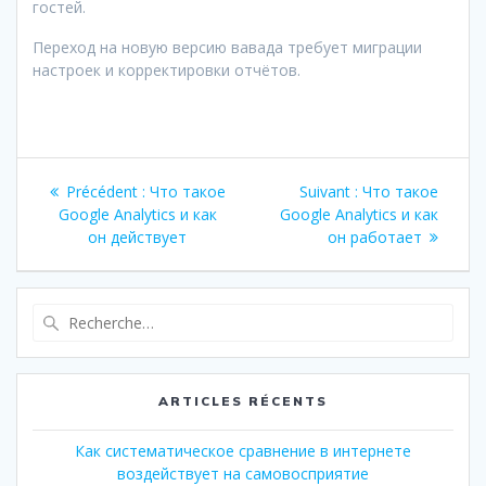
гостей.
Переход на новую версию вавада требует миграции
настроек и корректировки отчётов.
Navigation
Article
Article
Précédent :
Что такое
Suivant :
Что такое
de
précédent
suivant
Google Analytics и как
Google Analytics и как
:
:
он действует
он работает
l’article
Recherche
pour
:
ARTICLES RÉCENTS
Как систематическое сравнение в интернете
воздействует на самовосприятие