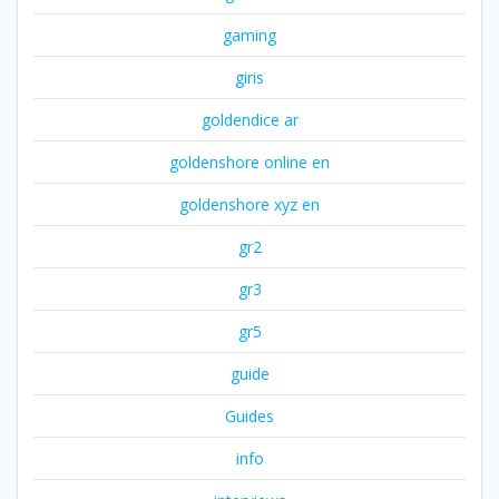
gaming
giris
goldendice ar
goldenshore online en
goldenshore xyz en
gr2
gr3
gr5
guide
Guides
info